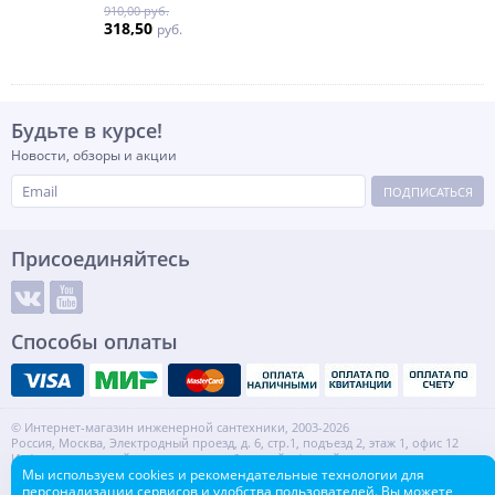
910,00 руб.
318,50
руб.
Будьте в курсе!
Новости, обзоры и акции
ПОДПИСАТЬСЯ
Присоединяйтесь
Способы оплаты
© Интернет-магазин инженерной сантехники, 2003-2026
Россия, Москва, Электродный проезд, д. 6, стр.1, подъезд 2, этаж 1, офис 12
Информация на сайте не является публичной офертой.
ИНН: 7720553918 КПП: 772001001
Мы используем cookies и рекомендательные технологии для
персонализации сервисов и удобства пользователей. Вы можете