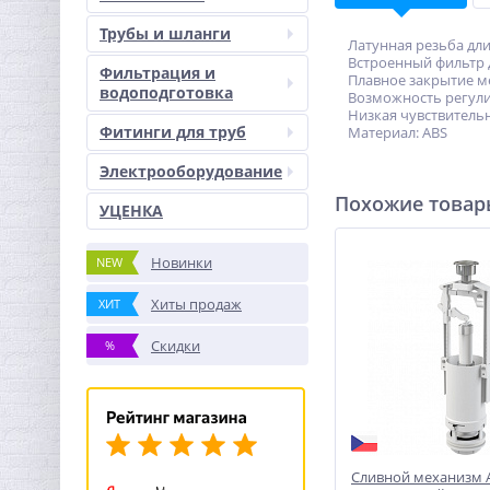
Трубы и шланги
Латунная резьба дли
Встроенный фильтр д
Фильтрация и
Плавное закрытие м
водоподготовка
Возможность регули
Низкая чувствительн
Фитинги для труб
Материал: ABS
Электрооборудование
Похожие това
УЦЕНКА
Новинки
NEW
Хиты продаж
ХИТ
Скидки
%
Сливной механизм Al