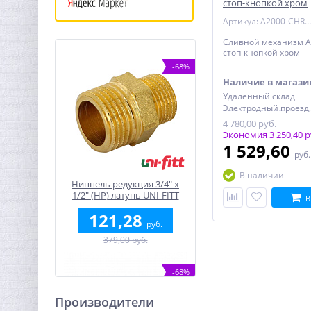
стоп-кнопкой хром
Артикул: A2000-CHROM
Сливной механизм Al
стоп-кнопкой хром
-68%
Наличие в магази
Удаленный склад
4 780,00 руб.
Экономия 3 250,40 р
1 529,60
руб
В наличии
Ниппель редукция 3/4" x
1/2" (НР) латунь UNI-FITT
В
121,28
руб.
379,00 руб.
-68%
Производители