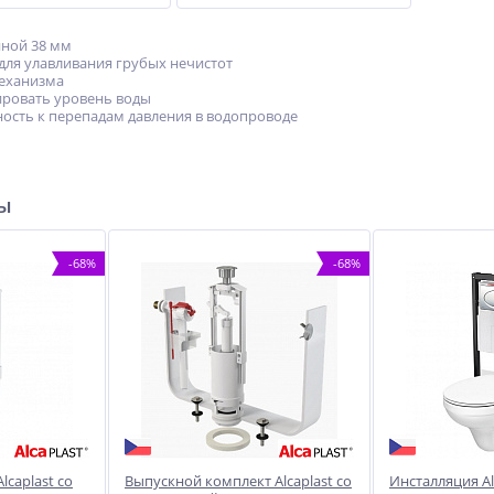
ной 38 мм
ля улавливания грубых нечистот
еханизма
ровать уровень воды
ость к перепадам давления в водопроводе
ры
-68%
-68%
caplast со
Выпускной комплект Alcaplast со
Инсталляция Alc