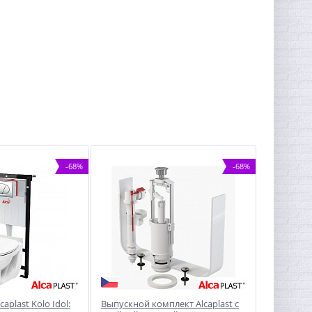
-68%
-68%
aplast Kolo Idol:
Выпускной комплект Alcaplast с