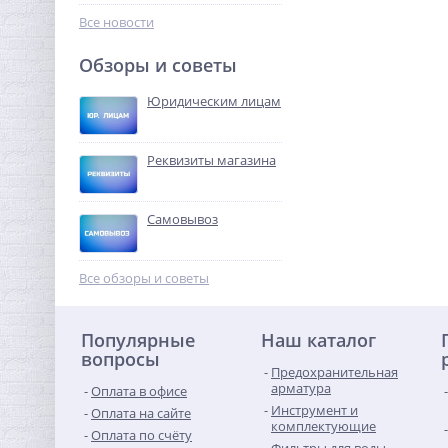
147,20
руб.
Все новости
460,00 руб.
Обзоры и советы
-68%
Юридическим лицам
Реквизиты магазина
Самовывоз
Кран шаровый с
электроприводом
Все обзоры и советы
BugattiPro 220В 1/2"
8 740,16
руб.
Популярные
Наш каталог
27 313,00 руб.
вопросы
Предохранительная
-68%
арматура
Оплата в офисе
Инструмент и
Оплата на сайте
комплектующие
Оплата по счёту