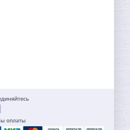
единяйтесь
бы оплаты