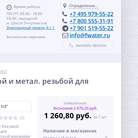
Определение...
Время работы:
+7 495 979-55-22
ПН-ПТ: 09.00 - 18.00
СБ-ВС: выходной
+7 800 555-31-91
м. Шоссе Энтузиастов
+7 901 519-55-22
Электродный проезд, 6 с 1
info@fwater.ru
Бесплатная парковка
ЗАКАЗАТЬ ЗВОНОК
LAST
й и метал. резьбой для
3 940,00 руб.
-1/2"
Экономия 2 679,20 руб.
1 260,80 руб.
за 1 шт
(0)
с боковой
Наличие в магазинах
 для
уской механизм
Удаленный склад
0