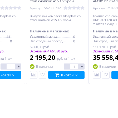
стоп кнопкой А15 1/2 хром
AM101/1120-4:
Унитаз с сиден
Артикул: SA2000 1/2" CHROM
Артикул: 21099
M1310002U
caplast со
Выпускной комплект Alcaplast со
Комплект Alcapla
стоп кнопкой А15 1/2 хром
AM101/1120-4:1
Унитаз с сидень
M1310002U
нах
Наличие в магазинах
Наличие в ма
441
Удаленный склад
0
Удаленный скл
Электродный проезд, 6с1
0
Электродный проезд, 6с1
0
6 860,00 руб.
111 120,00 руб.
уб.
Экономия 4 664,80 руб.
Экономия 75 56
2 195,20
35 558,
.
за 1 шт
руб.
за 1 шт
-
+
-
+
В наличии
В наличии
 КОРЗИНУ
В КОРЗИНУ