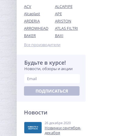
ACV
ALCAPIPE
Alcaplast
APE
ARDERIA
ARISTON
ARROWHEAD
ATLAS FILTRI
Модуль расширения
BAKER
BAXI
Neptun Smart Ethernet
Все производители
4 832,96
руб.
15 103,00 руб.
Будьте в курсе!
Новости, обзоры и акции
-68%
ПОДПИСАТЬСЯ
Новости
26 декабря 2020
Ниппель редукция 3/4" x
Новинки сентября-
1/2" (НР) никель UNI-FITT
декабря