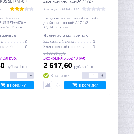
1RUS SET+M70 +
двойной кнопкой А17 1/2 -
ьем SoftClose
AQUATIC хром
W
Артикул: SA08AS 1/2" CHROM
st Kolo Idol:
Выпускной комплект Alcaplast с
RUS SET+M70 +
двойной кнопкой А17 1/2 -
ем SoftClose
AQUATIC хром
газинах
Наличие в магазинах
ад
0
Удаленный склад
0
Электродный проезд, 6с1
0
Электродный проезд, 6с1
0
8 180,00 руб.
1,60 руб.
Экономия 5 562,40 руб.
40
2 617,60
руб.
за 1 шт
руб.
за 1 шт
-
+
-
+
В наличии
В КОРЗИНУ
В КОРЗИНУ