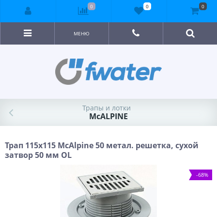
0
0
0
МЕНЮ
Трапы и лотки
McALPINE
Трап 115х115 McAlpine 50 метал. решетка, сухой
затвор 50 мм OL
-68%