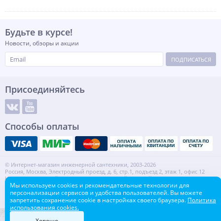
Будьте в курсе!
Новости, обзоры и акции
ПОДПИСАТЬСЯ
Присоединяйтесь
Способы оплаты
© Интернет-магазин инженерной сантехники, 2003-2026
Россия, Москва, Электродный проезд, д. 6, стр.1, подъезд 2, этаж 1, офис 12
Информация на сайте не является публичной офертой.
Мы используем cookies и рекомендательные технологии для
ИНН: 7720553918 КПП: 772001001
персонализации сервисов и удобства пользователей. Вы можете
Контакты
Карта сайта
запретить сохранение cookie в настройках своего браузера.
Политика
использования cookies.
Хорошо