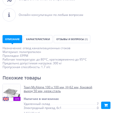
Онлайн-консультации по любым вопросам
ОПИСАНИЕ
ХАРАКТЕРИСТИКИ
ОТЗЫВЫ И ВОПРОСЫ
(0)
Назначение: отвод канализационных стоков
Материал: полипропилен
Прокладки: ЕРРМ
Рабочая температура: до 80*С, кратковременно до 95*С
Предельно допустимая нагрузка: 300 кг
Пропускная способность: 1.7 л/с
Похожие товары
Трап McAlpine 100 х 100 мм, H=62 мм, боковой
выход 50 мм, нерж.сталь
Наличие в магазинах
-68%
Удаленный склад
7
Электродный проезд, 6с1
0
3 822,00 руб.