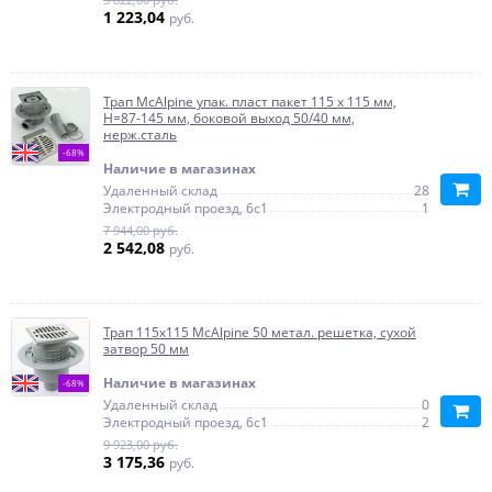
1 223,04
руб.
Трап McAlpine упак. пласт пакет 115 х 115 мм,
H=87-145 мм, боковой выход 50/40 мм,
нерж.сталь
-68%
Наличие в магазинах
Удаленный склад
28
Электродный проезд, 6с1
1
7 944,00 руб.
2 542,08
руб.
Трап 115х115 McAlpine 50 метал. решетка, сухой
затвор 50 мм
Наличие в магазинах
-68%
Удаленный склад
0
Электродный проезд, 6с1
2
9 923,00 руб.
3 175,36
руб.