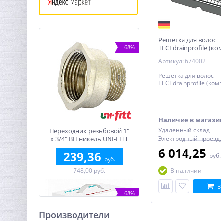
Решетка для волос
-68%
TECEdrainprofile (ко
Артикул: 674002
Решетка для волос
TECEdrainprofile (ком
Наличие в магази
Удаленный склад
Переходник резьбовой 1"
х 3/4" ВН никель UNI-FITT
6 014,25
239,36
руб
руб.
748,00 руб.
В наличии
В
-68%
Производители