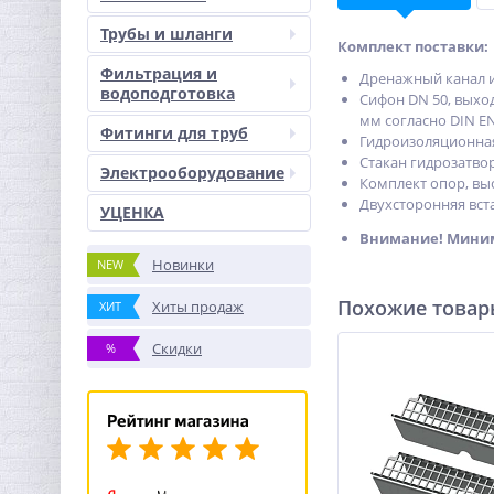
Трубы и шланги
Комплект поставки:
Фильтрация и
Дренажный канал 
водоподготовка
Сифон DN 50, выход
мм согласно DIN EN
Фитинги для труб
Гидроизоляционна
Стакан гидрозатво
Электрооборудование
Комплект опор, выс
Двухсторонняя встав
УЦЕНКА
Внимание! Миним
Новинки
NEW
Похожие това
Хиты продаж
ХИТ
Скидки
%