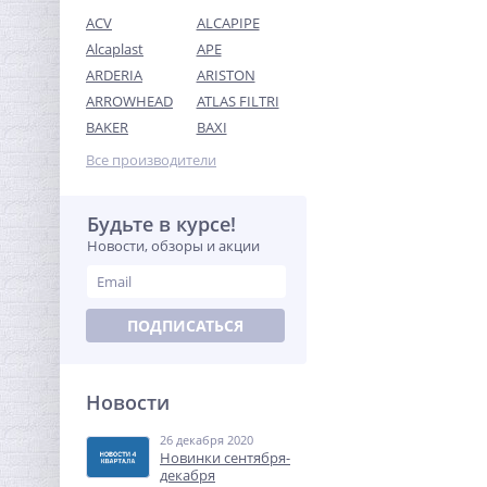
ACV
ALCAPIPE
Alcaplast
APE
ARDERIA
ARISTON
ARROWHEAD
ATLAS FILTRI
Система контроля
BAKER
BAXI
протечек Neptun
Aquacontrol 1/2"
Все производители
15 328,64
руб.
47 902,00 руб.
Будьте в курсе!
Новости, обзоры и акции
-68%
ПОДПИСАТЬСЯ
Новости
26 декабря 2020
Тройник резьбовой (ВР) 1"
Новинки сентября-
латунь UNI-FITT
декабря