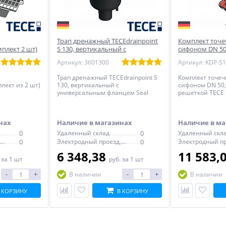
Трап дренажный TECEdrainpoint
Комплект точе
мплект 2 шт)
S 130, вертикальный с
сифоном DN 50
универсальным фланцем Seal
решеткой TECE
Артикул: 3601300
Артикул: KDP-S
System
Трап дренажный TECEdrainpoint S
Комплект точеч
плект из 2 шт)
130, вертикальный с
сифоном DN 50,
универсальным фланцем Seal
решеткой TECE
System
нах
Наличие в магазинах
Наличие в ма
0
Удаленный склад
0
Удаленный скл
Электродный проезд, 6с1
0
Электродный проезд, 6с1
0
6 348,38
11 583,
.
за 1 шт
руб.
за 1 шт
-
+
-
+
В наличии
В наличии
 КОРЗИНУ
В КОРЗИНУ