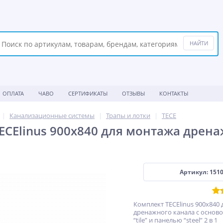
ОПЛАТА
ЧАВО
СЕРТИФИКАТЫ
ОТЗЫВЫ
КОНТАКТЫ
Канализационные системы
Трапы и лотки
TECE
ECElinus 900х840 для монтажа дренаж
Артикул: 151
Комплект TECElinus 900х840
дренажного канала с осново
“tile” и панелью “steel” 2 в 1