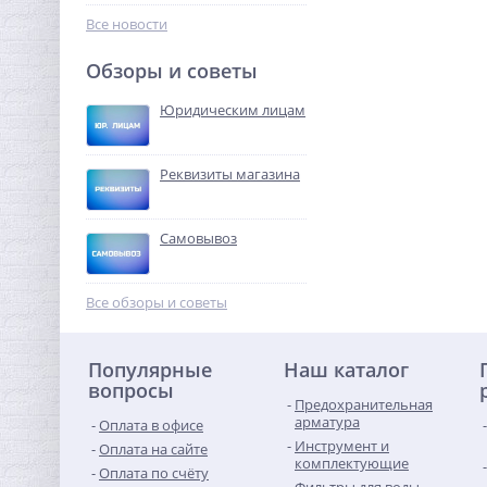
573,44
руб.
Все новости
1 792,00 руб.
Обзоры и советы
-68%
Юридическим лицам
Реквизиты магазина
Самовывоз
Ниппель резьбовой 1"1/2 x
1"1/2 (НР) никель UNI-FITT
Все обзоры и советы
576,32
руб.
Популярные
Наш каталог
1 801,00 руб.
вопросы
Предохранительная
-68%
арматура
Оплата в офисе
Инструмент и
Оплата на сайте
комплектующие
Оплата по счёту