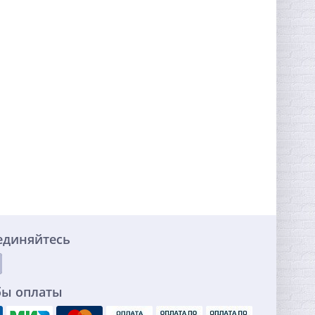
единяйтесь
бы оплаты