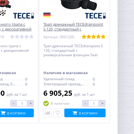
чного трапа с
Трап дренажный TECEdrainpoint
, с декоративной
S 120, стандартный с
универсальным фланцем Seal
110
Артикул: 3601200
System
ного трапа с
Трап дренажный TECEdrainpoint S
 с декоративной
120, стандартный с
универсальным фланцем Seal
System
газинах
Наличие в магазинах
ад
0
Удаленный склад
0
Электродный проезд, 6с1
0
Электродный проезд, 6с1
0
00
6 905,25
руб.
за 1 шт
руб.
за 1 шт
-
+
-
+
В наличии
В КОРЗИНУ
В КОРЗИНУ