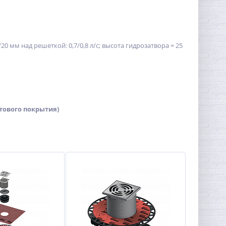
0 мм над решеткой: 0,7/0,8 л/с; высота гидрозатвора = 25
стового покрытия)