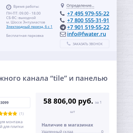
Определение...
Время работы:
+7 495 979-55-22
ПН-ПТ: 09.00 - 18.00
СБ-ВС: выходной
+7 800 555-31-91
м. Шоссе Энтузиастов
+7 901 519-55-22
Электродный проезд, 6 с 1
info@fwater.ru
Бесплатная парковка
ЗАКАЗАТЬ ЗВОНОК
ного канала “tile” и панелью
58 806,00 руб.
за 1
03099
шт
(1)
 для монтажа
Наличие в магазинах
й для плитки
Удаленный склад
0