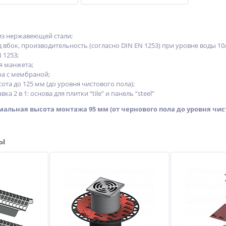
из нержавеющей стали;
 вбок, производительность (согласно DIN EN 1253) при уровне воды 10/2
 1253;
я манжета;
ра с мембраной;
ота до 125 мм (до уровня чистового пола);
ка 2 в 1: основа для плитки “tile” и панель “steel”
альная высота монтажа 95 мм
(от чернового пола до уровня чи
ры