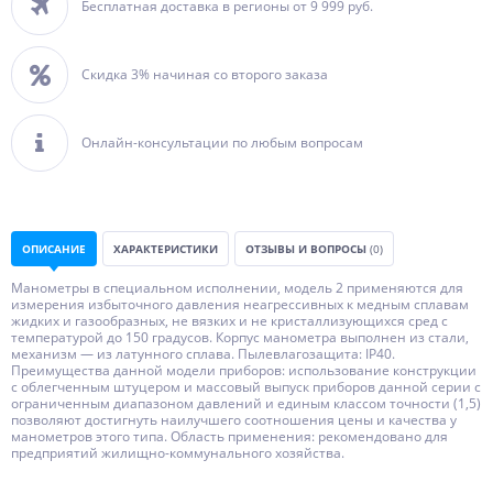
Бесплатная доставка в регионы от 9 999 руб.
Скидка 3% начиная со второго заказа
Онлайн-консультации по любым вопросам
ОПИСАНИЕ
ХАРАКТЕРИСТИКИ
ОТЗЫВЫ И ВОПРОСЫ
(0)
Манометры в специальном исполнении, модель 2 применяются для
измерения избыточного давления неагрессивных к медным сплавам
жидких и газообразных, не вязких и не кристаллизующихся сред с
температурой до 150 градусов. Корпус манометра выполнен из стали,
механизм — из латунного сплава. Пылевлагозащита: IP40.
Преимущества данной модели приборов: использование конструкции
с облегченным штуцером и массовый выпуск приборов данной серии с
ограниченным диапазоном давлений и единым классом точности (1,5)
позволяют достигнуть наилучшего соотношения цены и качества у
манометров этого типа. Область применения: рекомендовано для
предприятий жилищно-коммунального хозяйства.