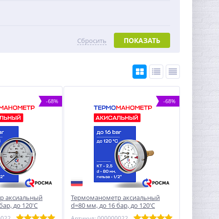
ПОКАЗАТЬ
Сбросить
-68%
-68%
р аксиальный
Термоманометр аксиальный
бар, до 120'С
d=80 мм, до 16 бар, до 120'С
1Т.1
РОСМА ТМТБ- 31Т.1
Артикул: 00000002292
Артикул: 00000002291