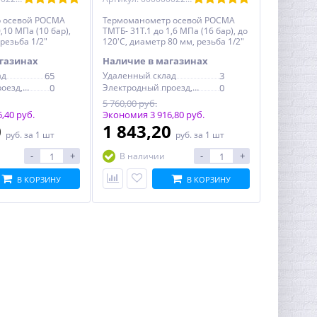
 осевой РОСМА
Термоманометр осевой РОСМА
,10 МПа (10 бар),
ТМТБ- 31Т.1 до 1,6 МПа (16 бар), до
резьба 1/2"
120'С, диаметр 80 мм, резьба 1/2"
газинах
Наличие в магазинах
ад
65
Удаленный склад
3
Электродный проезд, 6с1
0
Электродный проезд, 6с1
0
5 760,00 руб.
,40 руб.
Экономия 3 916,80 руб.
0
1 843,20
руб.
за 1 шт
руб.
за 1 шт
-
+
-
+
В наличии
В КОРЗИНУ
В КОРЗИНУ