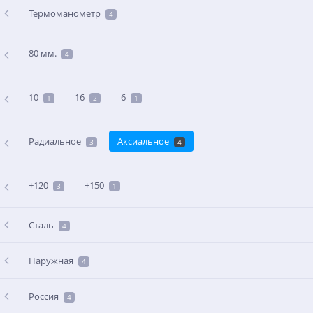
Термоманометр
4
80 мм.
4
10
16
6
1
2
1
Радиальное
Аксиальное
3
4
+120
+150
3
1
Сталь
4
Наружная
4
Россия
4