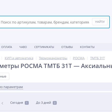
ОПЛАТА
ЧАВО
СЕРТИФИКАТЫ
ОТЗЫВЫ
КОНТАКТЫ
КИП и автоматика
Термоманометры
POCMA
ТМТБ 31Т
метры РОСМА ТМТБ 31Т — Аксиальн
ьные
по параметрам
Сегодня
До 3 дней
1
3