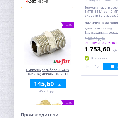
Термоманометр осе
ТМТБ- 31Т.1 до 1,6 МП
диаметр 80 мм, резьб
Наличие в магази
-68%
Удаленный склад
5 480,00 руб.
Экономия 3 726,40 р
1 753,60
руб
В наличии
В
Ниппель резьбовой 3/4" x
3/4" (НР) никель UNI-FITT
145,60
руб.
455,00 руб.
-68%
Производители