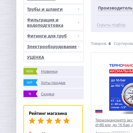
Производитель
Трубы и шланги
Фильтрация и
Скрыть подбор
водоподготовка
Фитинги для труб
Товаров:
4
Сортирова
Электрооборудование
УЦЕНКА
Новинки
NEW
Хиты продаж
ХИТ
Скидки
%
Термоманометр ак
d=80 мм, до 16 бар, 
РОСМА ТМТБ- 31Т.1
Артикул: 00000002296