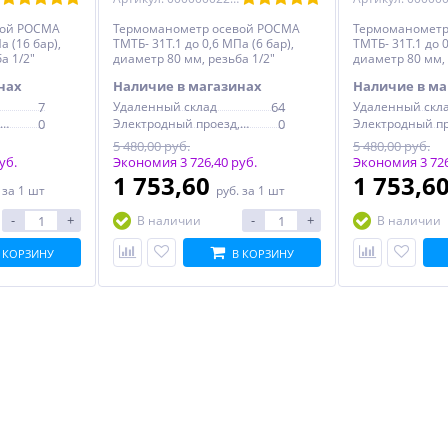
вой РОСМА
Термоманометр осевой РОСМА
Термоманометр
а (16 бар),
ТМТБ- 31Т.1 до 0,6 МПа (6 бар),
ТМТБ- 31Т.1 до 0
а 1/2"
диаметр 80 мм, резьба 1/2"
диаметр 80 мм, 
нах
Наличие в магазинах
Наличие в ма
7
Удаленный склад
64
Удаленный скл
Электродный проезд, 6с1
0
Электродный проезд, 6с1
0
5 480,00 руб.
5 480,00 руб.
уб.
Экономия 3 726,40 руб.
Экономия 3 726
1 753,60
1 753,6
.
за 1 шт
руб.
за 1 шт
-
+
-
+
В наличии
В наличии
 КОРЗИНУ
В КОРЗИНУ