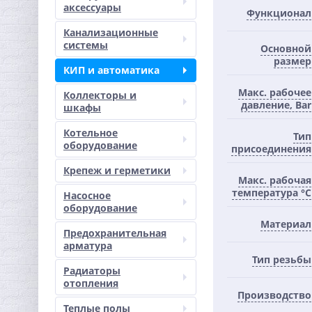
аксессуары
Функционал
Канализационные
системы
Основной
размер
КИП и автоматика
Макс. рабочее
Коллекторы и
давление, Bar
шкафы
Котельное
Тип
оборудование
присоединения
Крепеж и герметики
Макc. рабочая
температура °С
Насосное
оборудование
Материал
Предохранительная
арматура
Тип резьбы
Радиаторы
отопления
Производство
Теплые полы