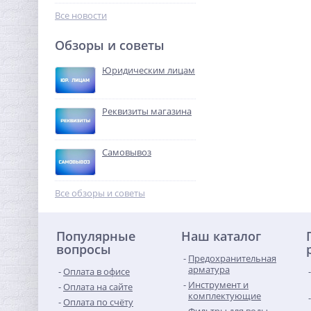
121,28
руб.
Все новости
379,00 руб.
Обзоры и советы
-68%
Юридическим лицам
Реквизиты магазина
Самовывоз
Ниппель резьбовой 1/2" x
1/2" (НР) никель UNI-FITT
Все обзоры и советы
84,16
руб.
Популярные
Наш каталог
263,00 руб.
вопросы
Предохранительная
-68%
арматура
Оплата в офисе
Инструмент и
Оплата на сайте
комплектующие
Оплата по счёту