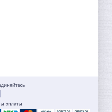
единяйтесь
бы оплаты