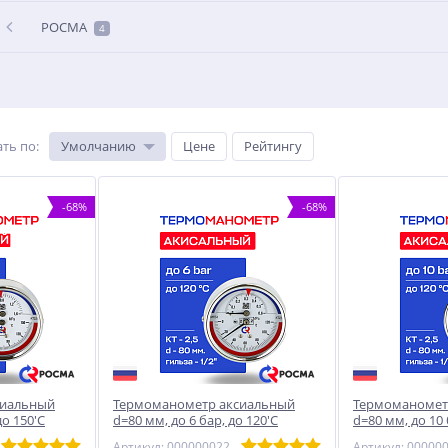
РОСМА
4
ть по
:
Умолчанию
Цене
Рейтингу
-68%
-68%
сиальный
Термоманометр аксиальный
Термоманомет
до 150'С
d=80 мм, до 6 бар, до 120'С
d=80 мм, до 10 
РОСМА ТМТБ- 31Т.1
РОСМА ТМТБ- 3
Артикул: 00000002290