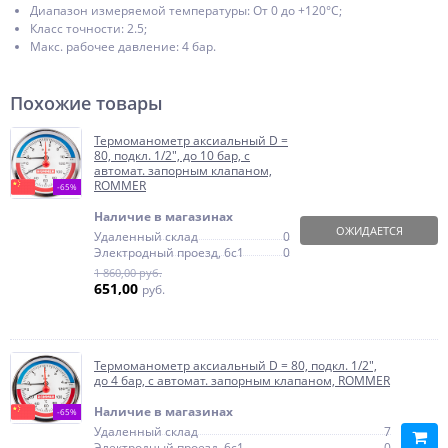
Диапазон измеряемой температуры: От 0 до +120°С;
Класс точности: 2.5;
Макс. рабочее давление: 4 бар.
Похожие товары
Термоманометр аксиальный D =
80, подкл. 1/2", до 10 бар, с
автомат. запорным клапаном,
ROMMER
-65%
Наличие в магазинах
ОЖИДАЕТСЯ
Удаленный склад
0
Электродный проезд, 6с1
0
1 860,00 руб.
651,00
руб.
Термоманометр аксиальный D = 80, подкл. 1/2",
до 4 бар, с автомат. запорным клапаном, ROMMER
Наличие в магазинах
-65%
Удаленный склад
7
Электродный проезд, 6с1
0