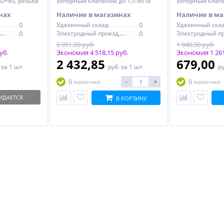
D=80, резьба
запорным клапаном до 1,0 МПа
запорным клапа
)
(10 бар), D=80, резьба 1/2"
бар), D=80, резь
нах
Наличие в магазинах
Наличие в ма
0
Удаленный склад
0
Удаленный скл
Электродный проезд, 6с1
0
Электродный проезд, 6с1
0
6 951,00 руб.
1 940,00 руб.
уб.
Экономия 4 518,15 руб.
Экономия 1 261
2 432,85
679,00
.
за 1 шт
руб.
за 1 шт
р
-
+
В наличии
В наличии
ИДАЕТСЯ
В КОРЗИНУ