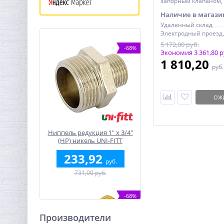
запорным клапаном, 
1/2, до 0,4 МПа (4 бар
Наличие в магази
Удаленный склад
5 172,00 руб.
-68%
Экономия 3 361,80 р
1 810,20
руб
ОЖ
Ниппель редукция 1" x 3/4"
(НР) никель UNI-FITT
233,92
руб.
731,00 руб.
-68%
Производители