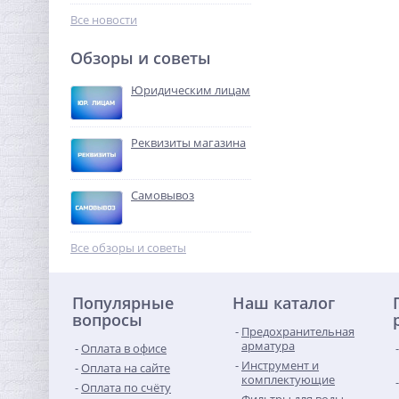
1 955,52
руб.
Все новости
6 111,00 руб.
Обзоры и советы
-68%
Юридическим лицам
Реквизиты магазина
Самовывоз
Ниппель резьбовой 2" (НР)
никель UNI-FITT
Все обзоры и советы
916,80
руб.
Популярные
Наш каталог
2 865,00 руб.
вопросы
Предохранительная
-68%
арматура
Оплата в офисе
Инструмент и
Оплата на сайте
комплектующие
Оплата по счёту