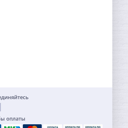
единяйтесь
бы оплаты