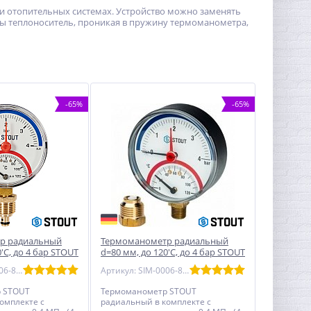
и отопительных системах. Устройство можно заменять
обы теплоноситель, проникая в пружину термоманометра,
-65%
-65%
р радиальный
Термоманометр радиальный
'С, до 4 бар STOUT
d=80 мм, до 120'С, до 4 бар STOUT
SIM-0006
Артикул: SIM-1006-800415
Артикул: SIM-0006-800415
 STOUT
Термоманометр STOUT
омплекте с
радиальный в комплекте с