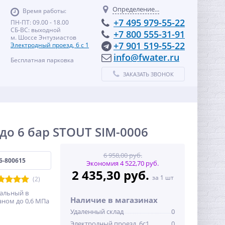
Определение...
Время работы:
+7 495 979-55-22
ПН-ПТ: 09.00 - 18.00
СБ-ВС: выходной
+7 800 555-31-91
м. Шоссе Энтузиастов
+7 901 519-55-22
Электродный проезд, 6 с 1
info@fwater.ru
Бесплатная парковка
ЗАКАЗАТЬ ЗВОНОК
до 6 бар STOUT SIM-0006
6 958,00 руб.
6-800615
Экономия 4 522,70 руб.
2 435,30 руб.
за 1 шт
(2)
альный в
Наличие в магазинах
аном до 0,6 МПа
Удаленный склад
0
Электродный проезд, 6с1
0