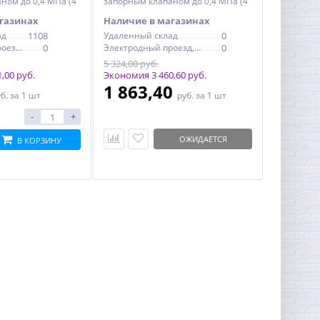
ном до 0,4 МПа (4
запорным клапаном до 0,4 МПа (4
ба 1/2"
бар), D=80, резьба 1/2"
газинах
Наличие в магазинах
ад
1108
Удаленный склад
0
Электродный проезд, 6с1
0
Электродный проезд, 6с1
0
5 324,00 руб.
,00 руб.
Экономия 3 460,60 руб.
1 863,40
уб.
за 1 шт
руб.
за 1 шт
-
+
ОЖИДАЕТСЯ
В КОРЗИНУ