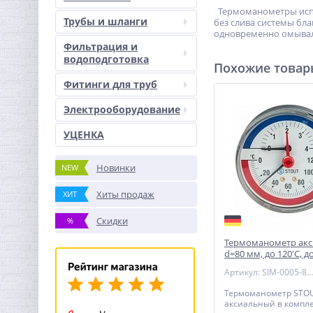
Термоманометры испол
Трубы и шланги
без слива системы бл
одновременно омывал
Фильтрация и
водоподготовка
Похожие това
Фитинги для труб
Электрооборудование
УЦЕНКА
Новинки
NEW
Хиты продаж
ХИТ
Скидки
%
Термоманометр ак
d=80 мм, до 120'С, д
SIM-0005
Артикул: SIM-0005-800415
Термоманометр STO
аксиальный в компле