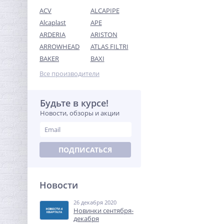
ACV
ALCAPIPE
Alcaplast
APE
ARDERIA
ARISTON
ARROWHEAD
ATLAS FILTRI
Бочонок резьбовой (НР)
BAKER
BAXI
1/2" x 80 мм UNI-FITT
Все производители
293,44
руб.
917,00 руб.
Будьте в курсе!
Новости, обзоры и акции
-68%
ПОДПИСАТЬСЯ
Новости
26 декабря 2020
Ниппель редукция 2"1/2 x
Новинки сентября-
2" (НР) латунь UNI-FITT
декабря