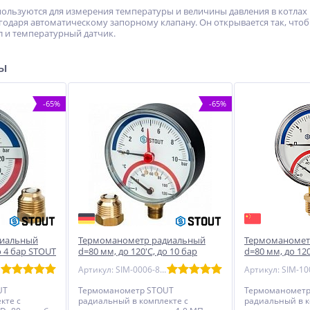
ьзуются для измерения температуры и величины давления в котлах 
агодаря автоматическому запорному клапану. Он открывается так, чт
 и температурный датчик.
ры
-65%
-65%
сиальный
Термоманометр радиальный
Термоманомет
о 4 бар STOUT
d=80 мм, до 120'С, до 10 бар
d=80 мм, до 120
STOUT SIM-0006
Артикул: SIM-0006-801015
UT
Термоманометр STOUT
Термоманометр
кте с
радиальный в комплекте с
радиальный в к