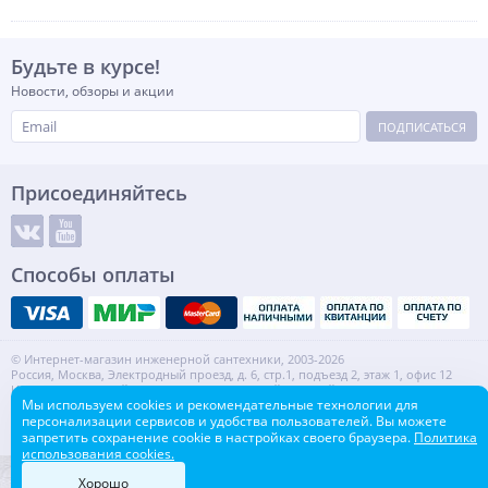
Будьте в курсе!
Новости, обзоры и акции
ПОДПИСАТЬСЯ
Присоединяйтесь
Способы оплаты
© Интернет-магазин инженерной сантехники, 2003-2026
Россия, Москва, Электродный проезд, д. 6, стр.1, подъезд 2, этаж 1, офис 12
Информация на сайте не является публичной офертой.
Мы используем cookies и рекомендательные технологии для
ИНН: 7720553918 КПП: 772001001
персонализации сервисов и удобства пользователей. Вы можете
Контакты
Карта сайта
запретить сохранение cookie в настройках своего браузера.
Политика
использования cookies.
Хорошо