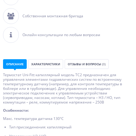
Собственная монтажная бригада
Онлайн-консультации по любым вопросам
ОПИСАНИЕ
ХАРАКТЕРИСТИКИ
ОТЗЫВЫ И ВОПРОСЫ
(0)
Термостат Uni-Fitt капиллярный модель ТC2 предназначен для
управления элементами гидравлических систем по встроенному
температурному датчику (например, для контроля температуры в
бойлере или в трубопроводе). Для управления необходимо
электрическое подключение к управляемым устройствам
(сервоприводам, насосам, котлам). Тип термостата – Н3 / НО, тип
коммутации – реле, коммутируемое напряжение – 250В
Особенности:
Макс. температура датчика 130°С
Тип присоединения: капиллярный