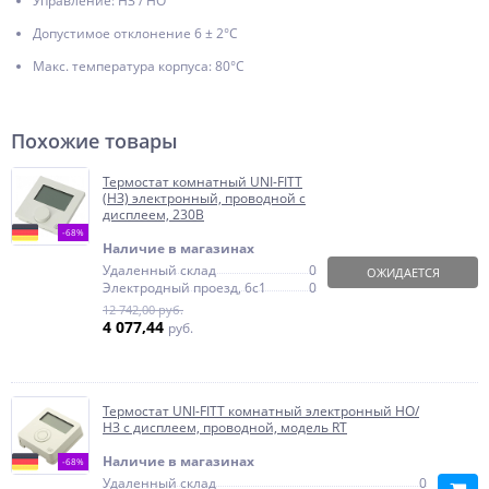
Управление: НЗ / НО
Допустимое отклонение 6 ± 2°С
Макс. температура корпуса: 80°С
Похожие товары
Термостат комнатный UNI-FITT
(НЗ) электронный, проводной с
дисплеем, 230В
-68%
Наличие в магазинах
Удаленный склад
0
ОЖИДАЕТСЯ
Электродный проезд, 6с1
0
12 742,00 руб.
4 077,44
руб.
Термостат UNI-FITT комнатный электронный НО/
НЗ с дисплеем, проводной, модель RT
Наличие в магазинах
-68%
Удаленный склад
0