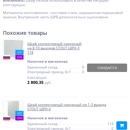
ВНИМАНИЕ!
Шкаф нельзя использовать в качестве несущей
конструкции.
Материалы изготовления - листовая сталь, окрашенная порошковой
эмалью. Внутренняя часть ШРВ дополнительно оцинкована.
Похожие товары
Шкаф коллекторный наружный
на 8-10 выходов STOUT ШРН-3
118
ХИТ
-65%
Наличие в магазинах
Удаленный склад
0
ОЖИДАЕТСЯ
Электродный проезд, 6с1
0
8 001,00 руб.
2 800,35
руб.
Шкаф коллекторный наружный на 1-3 выхода
STOUT ШРН-0
ХИТ
Наличие в магазинах
-65%
Удаленный склад
114
Электродный проезд, 6с1
0