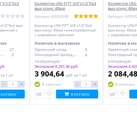
1"х1/2"Kх3
Коллектор UNI-FITT 3/4"х1/2"Kх4
Коллектор UNI-
вых конус 40мм
вых конус 40м
 шаровыми
никелированный с шаровыми
никелированн
Артикул: 420N3240
Артикул: 420N3
кранами
кранами
"х1/2"Kх3 вых
Коллектор UNI-FITT 3/4"х1/2"Kх4
Коллектор UNI-F
ованный с
вых конус 40мм никелированный
вых конус 40м
с шаровыми кранами
с шаровыми кр
нах
Наличие в магазинах
Наличие в ма
27
Удаленный склад
0
Удаленный скл
Электродный проезд, 6с1
0
Электродный проезд, 6с1
0
12 202,00 руб.
6 514,00 руб.
уб.
Экономия 8 297,36 руб.
Экономия 4 429
3 904,64
2 084,4
.
за 1 шт
руб.
за 1 шт
-
+
-
+
В наличии
В наличии
 КОРЗИНУ
В КОРЗИНУ