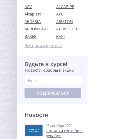
ACV
ALCAPIPE
Alcaplast
APE
ARDERIA
ARISTON
ARROWHEAD
ATLAS FILTRI
Предохранительный
BAKER
BAXI
клапан 3/4х1 ROMMER для
систем водоснабжения 8
Все производители
451,84
бар
руб.
1 412,00 руб.
Будьте в курсе!
Новости, обзоры и акции
-68%
ПОДПИСАТЬСЯ
Новости
26 декабря 2020
Датчик контроля воды
Новинки сентября-
868.2 Neptun Smart
декабря
беспроводной