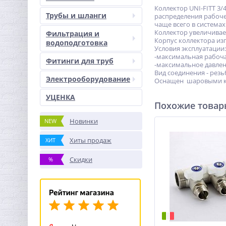
Коллектор UNI-FITT 3
Трубы и шланги
распределения рабоче
чаще всего в система
Коллектор увеличивае
Фильтрация и
Корпус коллектора изг
водоподготовка
Условия эксплуатации:
-максимальная рабоча
Фитинги для труб
-максимальное давлени
Вид соединения - резь
Электрооборудование
Оснащен шаровыми кр
УЦЕНКА
Похожие това
Новинки
NEW
Хиты продаж
ХИТ
Скидки
%