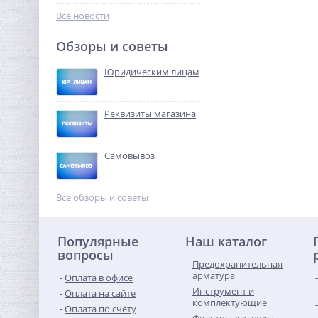
5 732,48
руб.
Все новости
17 914,00 руб.
Обзоры и советы
-68%
Юридическим лицам
Реквизиты магазина
Самовывоз
Датчик контроля воды
SW005-2,0 Neptun
Все обзоры и советы
проводной (2м)
1 553,92
руб.
Популярные
Наш каталог
4 856,00 руб.
вопросы
Предохранительная
-68%
арматура
Оплата в офисе
Инструмент и
Оплата на сайте
комплектующие
Оплата по счёту