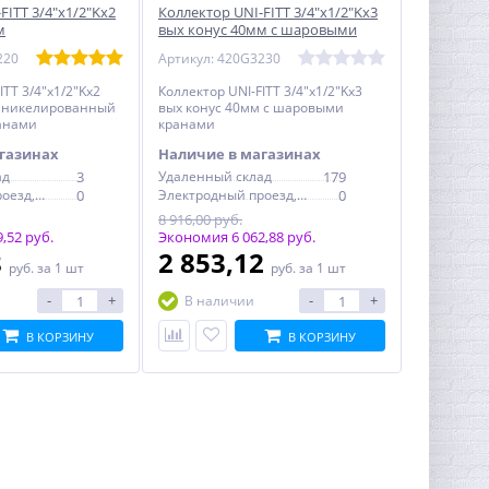
FITT 3/4"х1/2"Kх2
Коллектор UNI-FITT 3/4"х1/2"Kх3
м
вых конус 40мм с шаровыми
ый с шаровыми
кранами
220
Артикул: 420G3230
ITT 3/4"х1/2"Kх2
Коллектор UNI-FITT 3/4"х1/2"Kх3
м никелированный
вых конус 40мм с шаровыми
анами
кранами
газинах
Наличие в магазинах
ад
3
Удаленный склад
179
Электродный проезд, 6с1
0
Электродный проезд, 6с1
0
8 916,00 руб.
,52 руб.
Экономия 6 062,88 руб.
8
2 853,12
руб.
за 1 шт
руб.
за 1 шт
-
+
-
+
В наличии
В КОРЗИНУ
В КОРЗИНУ