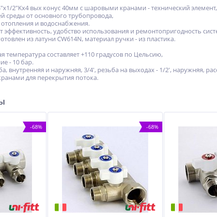
/4"х1/2"Kх4 вых конус 40мм с шаровыми кранами - технический элемент
й среды от основного трубопровода,
х отопления и водоснабжения.
т эффективность, удобство использования и ремонтопригодность сист
отовлен из латуни CW614N, материал ручки - из пластика.
я температура составляет +110 градусов по Цельсию,
е - 10 бар.
ба, внутренняя и наружняя, 3/4', резьба на выходах - 1/2', наружняя, 
анами для перекрытия потока.
ры
-68%
-68%