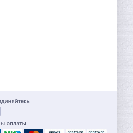
единяйтесь
бы оплаты