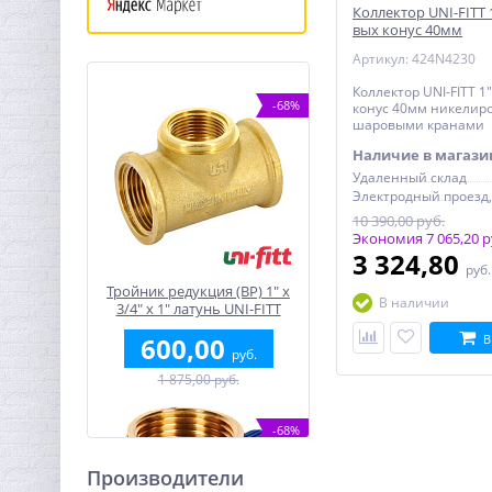
Коллектор UNI-FITT 
вых конус 40мм
никелированный с
Артикул: 424N4230
кранами
Коллектор UNI-FITT 1
-68%
конус 40мм никелир
шаровыми кранами
Наличие в магази
Удаленный склад
10 390,00 руб.
Экономия 7 065,20 р
3 324,80
руб
Тройник редукция (ВР) 1" x
В наличии
3/4" x 1" латунь UNI-FITT
600,00
В
руб.
1 875,00 руб.
-68%
Производители