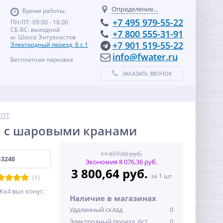
Определение...
Время работы:
+7 495 979-55-22
ПН-ПТ: 09.00 - 18.00
СБ-ВС: выходной
+7 800 555-31-91
м. Шоссе Энтузиастов
+7 901 519-55-22
Электродный проезд, 6 с 1
info@fwater.ru
Бесплатная парковка
ЗАКАЗАТЬ ЗВОНОК
ITT
мм с шаровыми кранами
11 877,00 руб.
G3240
Экономия 8 076,36 руб.
3 800,64 руб.
за 1 шт
(1)
"Kх4 вых конус
Наличие в магазинах
Удаленный склад
0
Электродный проезд, 6с1
0