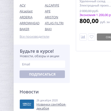
Удаленный склад
ACV
ALCAPIPE
Электродный проезд, 6с1
2 000,00 руб.
Alcaplast
APE
Экономия 1 200,00 р
ARDERIA
ARISTON
800,00
руб.
за
ARROWHEAD
ATLAS FILTRI
Датчик контроля воды
BAKER
BAXI
SW005-2,0 Neptun
проводной (2м)
Все производители
ОЖ
1 553,92
руб.
4 856,00 руб.
Будьте в курсе!
Новости, обзоры и акции
-68%
ПОДПИСАТЬСЯ
Новости
26 декабря 2020
Предохранительный
Новинки сентября-
клапан 1 х1 1/4 ROMMER
декабря
для систем водоснабжения