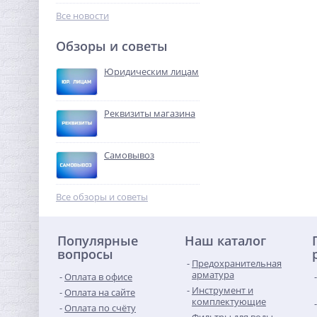
726,72
6 бар
руб.
Все новости
2 271,00 руб.
Обзоры и советы
-68%
Юридическим лицам
Реквизиты магазина
Самовывоз
Кран шаровый с
электроприводом
Все обзоры и советы
BugattiPro 12В 1"
11 657,60
руб.
Популярные
Наш каталог
36 430,00 руб.
вопросы
Предохранительная
-68%
арматура
Оплата в офисе
Инструмент и
Оплата на сайте
комплектующие
Оплата по счёту