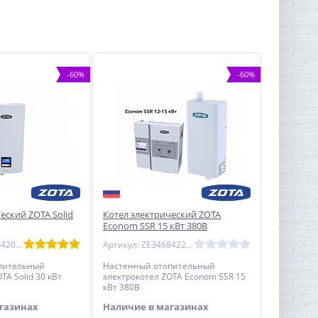
-60%
-60%
еский ZOTA Solid
Котел электрический ZOTA
Econom SSR 15 кВт 380В
Артикул: SS3468420030
Артикул: ZE3468422015
пительный
Настенный отопительный
TA Solid 30 кВт
электрокотел ZOTA Econom SSR 15
кВт 380В
газинах
Наличие в магазинах