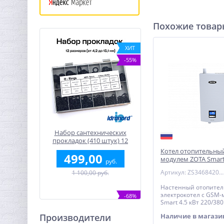
Похожие това
ХИТ
-55%
Набор сантехнических
прокладок (410 штук) 12
размеров O-ring /
Котел отопительный
499,00
IDRONORD (Италия)
модулем ZOTA Smart 
руб.
220/380 В
Артикул: ZS3468420004
1 100,00 руб.
Настенный отопите
электрокотел с GSM-
-68%
Smart 4.5 кВт 220/380
Производители
Наличие в магази