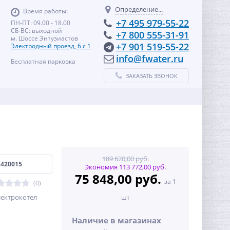
Определение...
Время работы:
+7 495 979-55-22
ПН-ПТ: 09.00 - 18.00
СБ-ВС: выходной
+7 800 555-31-91
м. Шоссе Энтузиастов
+7 901 519-55-22
Электродный проезд, 6 с 1
info@fwater.ru
Бесплатная парковка
ЗАКАЗАТЬ ЗВОНОК
189 620,00 руб.
8420015
Экономия 113 772,00 руб.
75 848,00 руб.
за 1
(0)
ектрокотел
шт
Наличие в магазинах