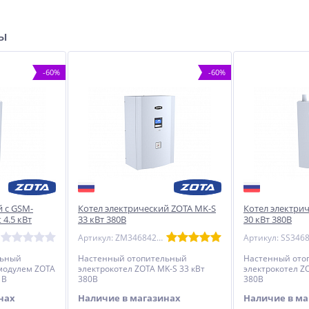
ры
-60%
-60%
 с GSM-
Котел электрический ZOTA MK-S
Котел электрич
4.5 кВт
33 кВт 380В
30 кВт 380В
Артикул: ZM3468421033
льный
Настенный отопительный
Настенный ото
модулем ZOTA
электрокотел ZOTA MK-S 33 кВт
электрокотел ZO
 В
380В
380В
нах
Наличие в магазинах
Наличие в ма