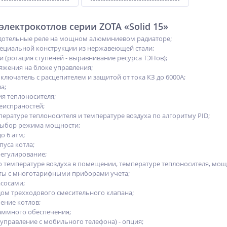
лектрокотлов серии ZOTA «Solid 15»
отельные реле на мощном алюминиевом радиаторе;
ециальной конструкции из нержавеющей стали;
 (ротация ступеней - выравнивание ресурса ТЭНов);
яжения на блоке управления;
лючатель с расцепителем и защитой от тока КЗ до 6000А;
а;
ия теплоносителя;
еиспраностей;
пературе теплоносителя и температуре воздуха по алгоритму PID;
выбор режима мощности;
о 6 атм;
пуса котла;
егулирование;
о температуре воздуха в помещении, температуре теплоносителя, мощ
ты с многотарифными приборами учета;
асосами;
ом трехходового смесительного клапана;
ение котлов;
аммного обеспечения;
управление с мобильного телефона) - опция;