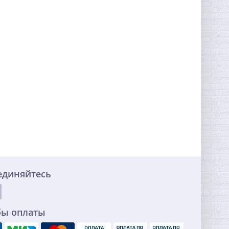
единяйтесь
бы оплаты