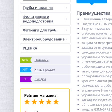
Трубы и шланги
Преимущества э
Фильтрация и
Защищенные тверд
водоподготовка
Надежные ТЭНы сп
3 ступени мощности
Фитинги для труб
стабилизация напр
автоматический вык
Электрооборудование
защита от перегрев
защита от отсутств
УЦЕНКА
самодиагностика н
управление по тем
Новинки
NEW
интелектуальный 
рабочее давление д
Хиты продаж
ХИТ
теплоизоляция кор
погодозависимое р
Скидки
%
хронотермостат (п
возможность рабо
управление 3-мя н
управление привод
каскадное подключ
обновление прогр
модуль GSM/GPRS (