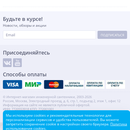
Будьте в курсе!
Новости, обзоры и акции
ПОДПИСАТЬСЯ
Присоединяйтесь
Способы оплаты
© Интернет-магазин инженерной сантехники, 2003-2026
Россия, Москва, Электродный проезд, д. 6, стр.1, подъезд 2, этаж 1, офис 12
Информация на сайте не является публичной офертой.
ИНН: 7720553918 КПП: 772001001
Контакты
Карта сайта
Мы используем cookies и рекомендательные технологии для
персонализации сервисов и удобства пользователей. Вы можете
запретить сохранение cookie в настройках своего браузера.
Политика
использования cookies.