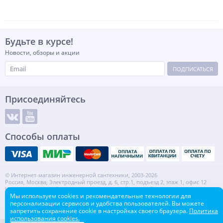
Будьте в курсе!
Новости, обзоры и акции
ПОДПИСАТЬСЯ
Присоединяйтесь
Способы оплаты
© Интернет-магазин инженерной сантехники, 2003-2026
Россия, Москва, Электродный проезд, д. 6, стр.1, подъезд 2, этаж 1, офис 12
Информация на сайте не является публичной офертой.
Мы используем cookies и рекомендательные технологии для
ИНН: 7720553918 КПП: 772001001
персонализации сервисов и удобства пользователей. Вы можете
Контакты
Карта сайта
запретить сохранение cookie в настройках своего браузера.
Политика
использования cookies.