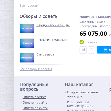
9 323,52
руб.
Все новости
29 136,00 руб.
Обзоры и советы
Наличие в магази
Удаленный склад
-68%
Юридическим лицам
65 075,00
р
Реквизиты магазина
В наличии
В
Самовывоз
Колено резьбовое (ВР) 1" x
1" латунь UNI-FITT
Все обзоры и советы
477,44
руб.
Популярные
Наш каталог
1 492,00 руб.
вопросы
Предохранительная
-68%
арматура
Оплата в офисе
Инструмент и
Оплата на сайте
комплектующие
Оплата по счёту