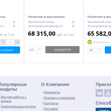
нах
Наличие в магазинах
Наличие в ма
0
Удаленный склад
0
Удаленный скл
Электродный проезд, 6с1
0
Электродный проезд, 6с1
0
68 315,00
65 582,
уб.
за 1 шт
руб.
за 1 шт
-
+
В наличии
ОЖИДАЕТСЯ
 КОРЗИНУ
Популярные
О Компании
Присо
разделы
Реквизиты
Все для работы с
Отзывы о компании
медью
Спосо
Контакты
Смесительные группы
Доставка