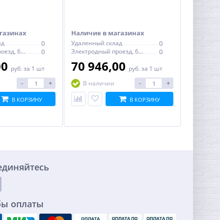
газинах
Наличие в магазинах
ад
0
Удаленный склад
0
Электродный проезд, 6с1
0
Электродный проезд, 6с1
0
00
70 946,00
руб.
за 1 шт
руб.
за 1 шт
-
+
-
+
В наличии
В КОРЗИНУ
В КОРЗИНУ
единяйтесь
бы оплаты