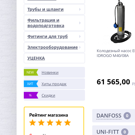
Трубы и шланги
Фильтрация и
водоподготовка
Фитинги для труб
Электрооборудование
Колодезный насос 
IDROGO М40/08A
УЦЕНКА
Новинки
NEW
61 565,00
р
Хиты продаж
ХИТ
Скидки
%
DANFOSS
0
UNI-FITT
0