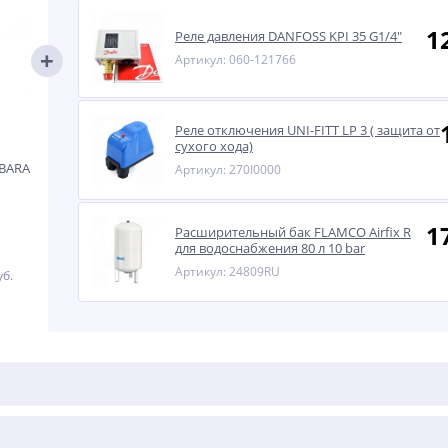
1
Реле давления DANFOSS KPI 35 G1/4"
Артикул: 060-121766
Реле отключения UNI-FITT LP 3 ( защита от
сухого хода)
EBARA
Артикул: 270I0000
1
Расширительный бак FLAMCO Airfix R
для водоснабжения 80 л 10 bar
Артикул: 24809RU
уб.