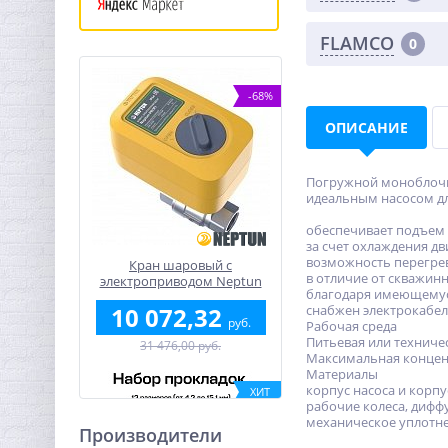
FLAMCO
0
-68%
ОПИСАНИЕ
Погружной моноблочны
идеальным насосом для
обеспечивает подъем 
за счет охлаждения д
возможность перегре
Кран шаровый с
в отличие от скважин
электроприводом Neptun
благодаря имеющемуся
Profi 220В 1"1/4
10 072,32
снабжен электрокабел
руб.
Рабочая среда
Питьевая или техниче
31 476,00 руб.
Максимальная концент
Материалы
корпус насоса и корпу
ХИТ
рабочие колеса‚ дифф
-55%
механическое уплотне
Производители