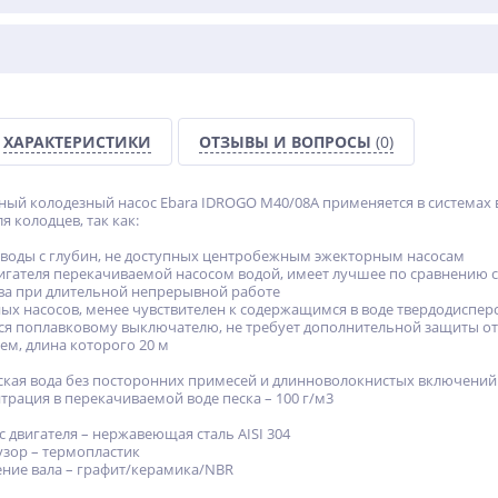
ХАРАКТЕРИСТИКИ
ОТЗЫВЫ И ВОПРОСЫ
(0)
й колодезный насос Ebara IDROGO M40/08A применяется в системах во
 колодцев‚ так как:
воды с глубин‚ не доступных центробежным эжекторным насосам
вигателя перекачиваемой насосом водой‚ имеет лучшее по сравнению
ва при длительной непрерывной работе
ных насосов‚ менее чувствителен к содержащимся в воде твердодиспе
 поплавковому выключателю‚ не требует дополнительной защиты от 
ем‚ длина которого 20 м
ская вода без посторонних примесей и длинноволокнистых включений
рация в перекачиваемой воде песка – 100 г/м3
с двигателя – нержавеющая сталь AISI 304
узор – термопластик
ние вала – графит/керамика/NBR