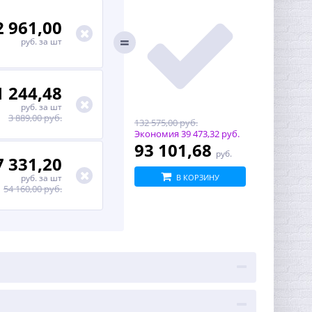
2 961,00
руб.
за шт
1 244,48
руб.
за шт
3 889,00 руб.
132 575,00 руб.
Экономия
39 473,32 руб.
93 101,68
руб.
7 331,20
руб.
за шт
В КОРЗИНУ
54 160,00 руб.