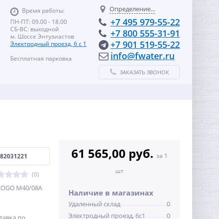
Определение...
Время работы:
+7 495 979-55-22
ПН-ПТ: 09.00 - 18.00
СБ-ВС: выходной
+7 800 555-31-91
м. Шоссе Энтузиастов
+7 901 519-55-22
Электродный проезд, 6 с 1
info@fwater.ru
Бесплатная парковка
ЗАКАЗАТЬ ЗВОНОК
61 565,00 руб.
за 1
82031221
шт
(0)
ROGO М40/08A
Наличие в магазинах
Удаленный склад
0
Электродный проезд, 6с1
0
тавка по