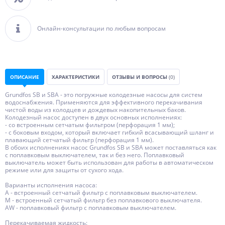
Онлайн-консультации по любым вопросам
ОПИСАНИЕ
ХАРАКТЕРИСТИКИ
ОТЗЫВЫ И ВОПРОСЫ
(0)
Grundfos SB и SBA - это погружные колодезные насосы для систем
водоснабжения. Применяются для эффективного перекачивания
чистой воды из колодцев и дождевых накопительных баков.
Колодезный насос доступен в двух основных исполнениях:
- со встроенным сетчатым фильтром (перфорация 1 мм);
- с боковым входом, который включает гибкий всасывающий шланг и
плавающий сетчатый фильтр (перфорация 1 мм).
В обоих исполнениях насос Grundfos SB и SBA может поставляться как
с поплавковым выключателем, так и без него. Поплавковый
выключатель может быть использован для работы в автоматическом
режиме или для защиты от сухого хода.
Варианты исполнения насоса:
А - встроенный сетчатый фильтр с поплавковым выключателем.
М - встроенный сетчатый фильтр без поплавкового выключателя.
AW - поплавковый фильтр с поплавковым выключателем.
Перекачиваемая жидкость: