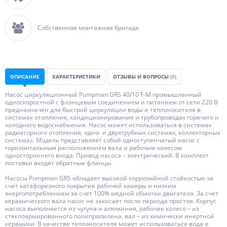
Собственная монтажная бригада
ОПИСАНИЕ
ХАРАКТЕРИСТИКИ
ОТЗЫВЫ И ВОПРОСЫ
(0)
Насос циркуляционный Pumpman GRS 40/10 F-M промышленный
односкоростной с фланцевым соединением и питанием от сети 220 В
предназначен для быстрой циркуляции воды и теплоносителя в
системах отопления, кондиционирования и трубопроводах горячего и
холодного водоснабжения. Насос может использоваться в системах
радиаторного отопления, одно- и двухтрубных системах, коллекторных
системах. Модель представляет собой одноступенчатый насос с
горизонтальным расположением вала и рабочим колесом
одностороннего входа. Привод насоса – электрический. В комплект
поставки входят обратные фланцы.
Насосы Pumpman GRS обладает высокой коррозийной стойкостью за
счет катафорезного покрытия рабочей камеры и низким
энергопотреблением за счет 100% медной обмотки двигателя. За счет
керамического вала насос не закисает после периода простоя. Корпус
насоса выполняется из чугуна и алюминия, рабочее колесо – из
стеклоармированного полипропилена, вал – из химически инертной
керамики. В качестве теплоносителя может использоваться вода и