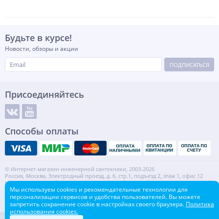
Будьте в курсе!
Новости, обзоры и акции
ПОДПИСАТЬСЯ
Присоединяйтесь
Способы оплаты
© Интернет-магазин инженерной сантехники, 2003-2026
Россия, Москва, Электродный проезд, д. 6, стр.1, подъезд 2, этаж 1, офис 12
Информация на сайте не является публичной офертой.
Мы используем cookies и рекомендательные технологии для
ИНН: 7720553918 КПП: 772001001
персонализации сервисов и удобства пользователей. Вы можете
Контакты
Карта сайта
запретить сохранение cookie в настройках своего браузера.
Политика
использования cookies.