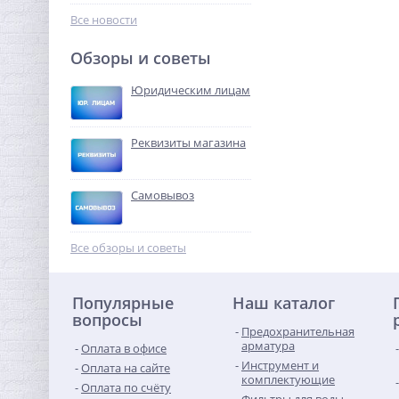
8 740,16
руб.
Все новости
27 313,00 руб.
Обзоры и советы
-68%
Юридическим лицам
Реквизиты магазина
Самовывоз
Тройник редукция (ВР) 1" x
1/2" x 1" латунь UNI-FITT
Все обзоры и советы
633,92
руб.
Популярные
Наш каталог
1 981,00 руб.
вопросы
Предохранительная
-68%
арматура
Оплата в офисе
Инструмент и
Оплата на сайте
комплектующие
Оплата по счёту