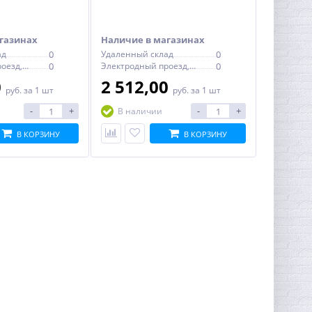
газинах
Наличие в магазинах
ад
0
Удаленный склад
0
Электродный проезд, 6с1
0
Электродный проезд, 6с1
0
0
2 512,00
руб.
за 1 шт
руб.
за 1 шт
-
+
-
+
В наличии
В КОРЗИНУ
В КОРЗИНУ