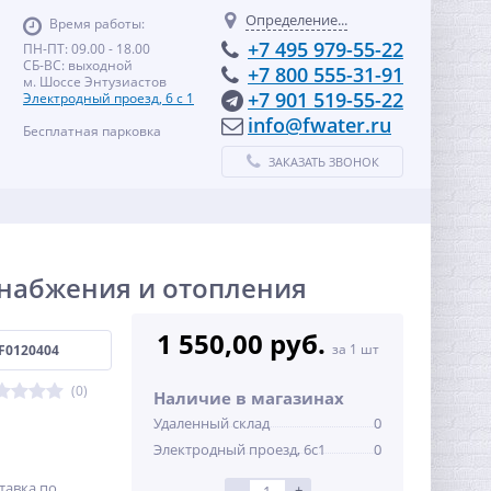
Определение...
Время работы:
+7 495 979-55-22
ПН-ПТ: 09.00 - 18.00
СБ-ВС: выходной
+7 800 555-31-91
м. Шоссе Энтузиастов
+7 901 519-55-22
Электродный проезд, 6 с 1
info@fwater.ru
Бесплатная парковка
ЗАКАЗАТЬ ЗВОНОК
снабжения и отопления
1 550,00 руб.
за 1 шт
F0120404
(0)
Наличие в магазинах
Удаленный склад
0
Электродный проезд, 6с1
0
тавка по
-
+