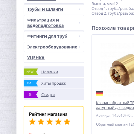
Высота, мм:12
Отвод 1, труба/резьба:
Трубы и шланги
Отвод 2, труба/резьба:
Фильтрация и
водоподготовка
Похожие това
Фитинги для труб
Электрооборудование
УЦЕНКА
Новинки
NEW
Хиты продаж
ХИТ
Скидки
%
Клапан обратный TEC
латунный для водо
отопления
Артикул: 145010FF0101010
Обратный клапан TEC