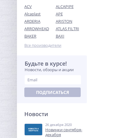
ACV
ALCAPIPE
Alcaplast
APE
ARDERIA
ARISTON
ARROWHEAD
ATLAS FILTRI
Набор сантехнических
BAKER
BAXI
прокладок (410 штук) 12
размеров O-ring /
Все производители
499,00
IDRONORD (Италия)
руб.
1 100,00 руб.
Будьте в курсе!
Новости, обзоры и акции
-68%
ПОДПИСАТЬСЯ
Новости
26 декабря 2020
Кран шаровый с
Новинки сентября-
электроприводом
декабря
BugattiPro 220В 1/2"