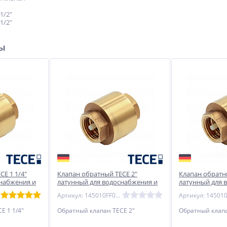
1/2"
1/2"
ры
E 1 1/4"
Клапан обратный TECE 2"
Клапан обратны
снабжения и
латунный для водоснабжения и
латунный для 
отопления
отопления
Артикул: 145010FF0101616
E 1 1/4"
Обратный клапан TECE 2"
Обратный клапа