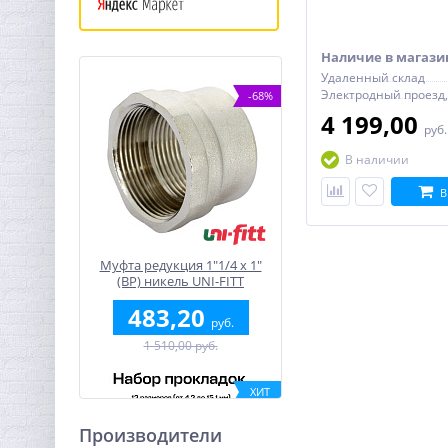
Наличие в магази
Удаленный склад
-68%
4 199,00
руб
В наличии
В
Муфта редукция 1"1/4 x 1"
(ВР) никель UNI-FITT
483,20
руб.
1 510,00 руб.
ХИТ
-55%
Производители