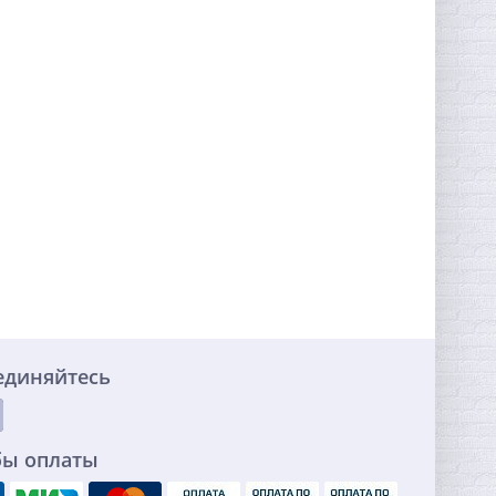
единяйтесь
бы оплаты