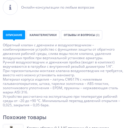
Онлайн-консультации по любым вопросам
ОПИСАНИЕ
ХАРАКТЕРИСТИКИ
ОТЗЫВЫ И ВОПРОСЫ
(0)
Обратный клапан с дренажем и воздухоотводчиком –
комбинированное устройство с функциями защиты от обратного
движения рабочей среды, слива воды после клапана, удаления
воздушных пробок при вертикальной установке арматуры.
Ручной воздухоотводчик и дренажная пробка (входят в комплект)
вкручиваются в патрубки с внутренней резьбой диаметром 1/4".
При горизонтальном монтаже клапана воздухоотводчик не требуется,
вместо него можно установить манометр.
Материал корпуса изделия – латунь CW617N с никелевым
гальванопокрытием, штока, тарелки золотника – ABS-пластик,
золотникового уплотнения – EPDM, пружины – нержавеющая сталь
марки AISI 316.
Устройство рассчитано на эксплуатацию при температуре рабочей
среды от –20 до +90 °С. Минимальный перепад давлений открытия –
0,025, закрытия – 0,05 бара.
Похожие товары
Клапан обратный 1 1/4" пружинный с дренажем