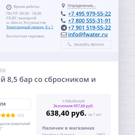
Определение...
Время работы:
+7 495 979-55-22
ПН-ПТ: 09.00 - 18.00
СБ-ВС: выходной
+7 800 555-31-91
м. Шоссе Энтузиастов
+7 901 519-55-22
Электродный проезд, 6 с 1
info@fwater.ru
Бесплатная парковка
ЗАКАЗАТЬ ЗВОНОК
ITAP
й 8,5 бар со сбросником и
1 596,00 руб.
258
Экономия 957,60 руб.
638,40 руб.
за 1 шт
(52)
одонагревателей
Наличие в магазинах
''
Удаленный склад
7302