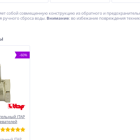
ляет собой совмещенную конструкцию из обратного и предохранительно
 ручного сброса воды.
Внимание
: во избежание повреждения техник
ры
-60%
тельный ITAP
ревателей
ельный ITAP