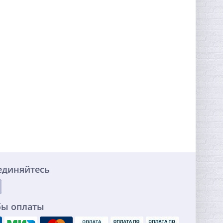
единяйтесь
бы оплаты