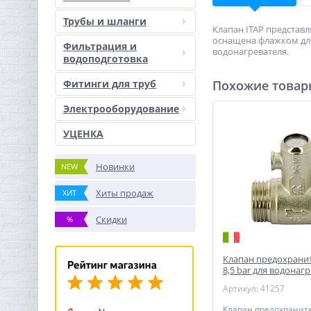
Трубы и шланги
Клапан ITAP представ
оснащена флажком для
Фильтрация и
водонагревателя.
водоподготовка
Фитинги для труб
Похожие това
Электрооборудование
УЦЕНКА
Новинки
NEW
Хиты продаж
ХИТ
Скидки
%
Клапан предохрани
8,5 bar для водонаг
1/2''
Артикул: 41257
Клапан предохранит