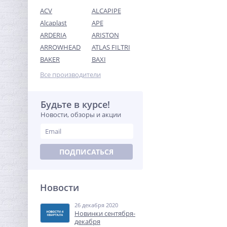
ACV
ALCAPIPE
Alcaplast
APE
ARDERIA
ARISTON
ARROWHEAD
ATLAS FILTRI
Ниппель резьбовой 1/4" x
BAKER
BAXI
1/4" (НР) латунь UNI-FITT
Все производители
74,56
руб.
233,00 руб.
Будьте в курсе!
Новости, обзоры и акции
-68%
ПОДПИСАТЬСЯ
Новости
26 декабря 2020
Бочонок резьбовой (НР) 1"
Новинки сентября-
x 100 мм UNI-FITT
декабря