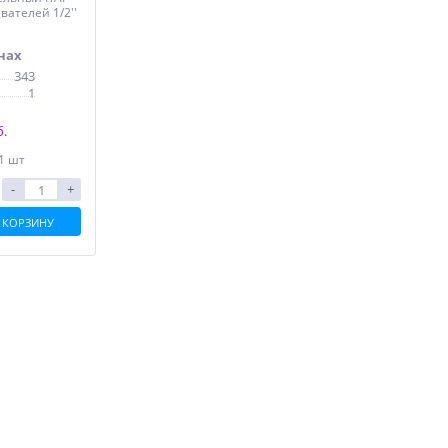
вателей 1/2''
нах
343
1
б.
 1 шт
-
+
 КОРЗИНУ