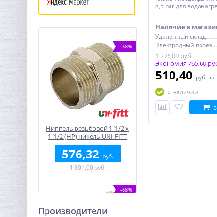
8,5 bar для водонагре
Наличие в магази
Удаленный склад
Электродный проезд, 6с1
-68%
1 276,00 руб.
Экономия 765,60 ру
510,40
руб.
за
В наличии
В
Ниппель резьбовой 1"1/2 x
1"1/2 (НР) никель UNI-FITT
576,32
руб.
1 801,00 руб.
-68%
Производители