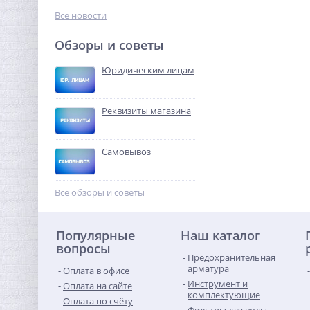
608,64
руб.
Все новости
1 902,00 руб.
Обзоры и советы
-68%
Юридическим лицам
Реквизиты магазина
Самовывоз
Модуль расширения
Neptun Smart счетчики
Все обзоры и советы
воды
1 094,08
руб.
Популярные
Наш каталог
3 419,00 руб.
вопросы
Предохранительная
-68%
арматура
Оплата в офисе
Инструмент и
Оплата на сайте
комплектующие
Оплата по счёту