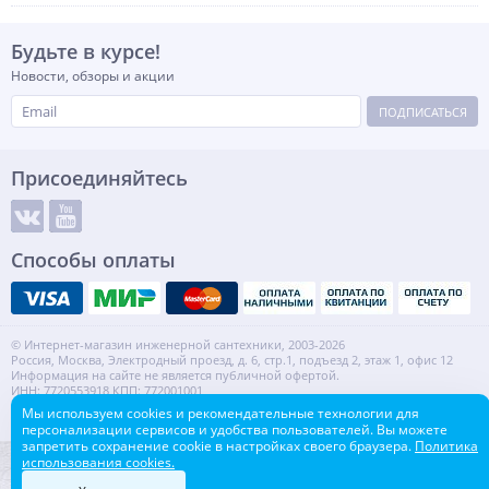
Будьте в курсе!
Новости, обзоры и акции
ПОДПИСАТЬСЯ
Присоединяйтесь
Способы оплаты
© Интернет-магазин инженерной сантехники, 2003-2026
Россия, Москва, Электродный проезд, д. 6, стр.1, подъезд 2, этаж 1, офис 12
Информация на сайте не является публичной офертой.
ИНН: 7720553918 КПП: 772001001
Контакты
Карта сайта
Мы используем cookies и рекомендательные технологии для
персонализации сервисов и удобства пользователей. Вы можете
запретить сохранение cookie в настройках своего браузера.
Политика
использования cookies.