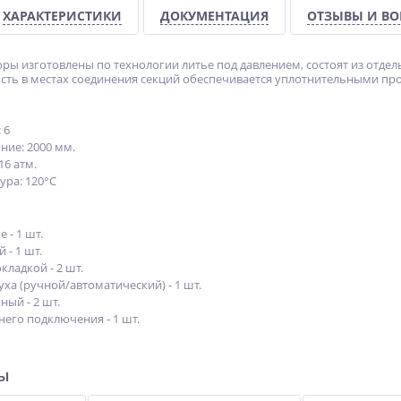
ХАРАКТЕРИСТИКИ
ДОКУМЕНТАЦИЯ
ОТЗЫВЫ И В
ы изготовлены по технологии литье под давлением, состоят из отд
сть в местах соединения секций обеспечивается уплотнительными про
 6
ние: 2000 мм.
16 атм.
ура: 120°С
 - 1 шт.
 - 1 шт.
кладкой - 2 шт.
уха (ручной/автоматический) - 1 шт.
ый - 2 шт.
его подключения - 1 шт.
ры