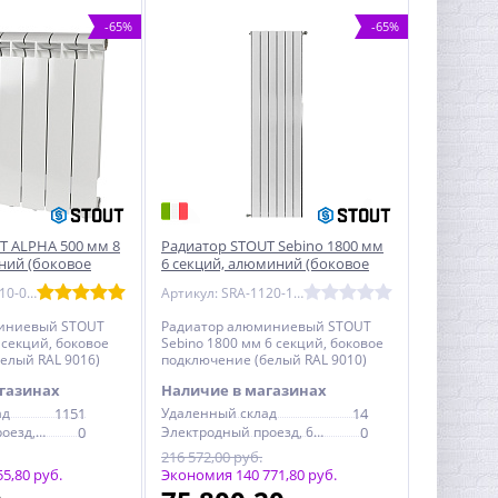
-65%
-65%
T ALPHA 500 мм 8
Радиатор STOUT Sebino 1800 мм
ний (боковое
6 секций, алюминий (боковое
а 14 кв.м.
подключение) белый
Артикул: SRA-2310-050008
Артикул: SRA-1120-180006
иниевый STOUT
Радиатор алюминиевый STOUT
 секций, боковое
Sebino 1800 мм 6 секций, боковое
елый RAL 9016)
подключение (белый RAL 9010)
газинах
Наличие в магазинах
ад
1151
Удаленный склад
14
Электродный проезд, 6с1
0
Электродный проезд, 6с1
0
216 572,00 руб.
5,80 руб.
Экономия 140 771,80 руб.