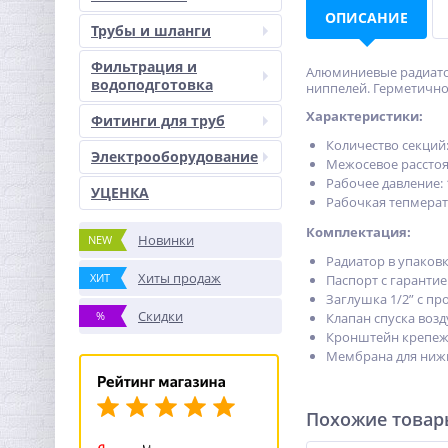
ОПИСАНИЕ
Трубы и шланги
Фильтрация и
Алюминиевые радиатор
водоподготовка
ниппелей. Герметично
Характеристики:
Фитинги для труб
Количество секций:
Электрооборудование
Межосевое расстоя
Рабочее давление: 
УЦЕНКА
Рабочкая тепмерат
Комплектация:
Новинки
NEW
Радиатор в упаковке
Хиты продаж
ХИТ
Паспорт с гарантией
Заглушка 1/2” с про
Скидки
%
Клапан спуска возд
Кронштейн крепежн
Мембрана для нижн
Похожие това