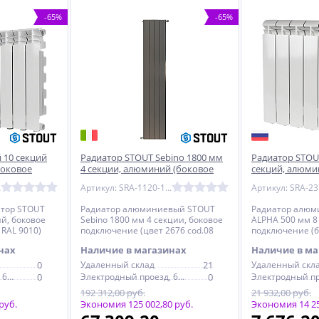
-65%
-65%
 10 секций
Радиатор STOUT Sebino 1800 мм
Радиатор STOU
боковое
4 секции, алюминий (боковое
секций, алюми
 RAL 9010)
подключение) серый
подключение) н
010
Артикул: SRA-1120-18000804
тор STOUT
Радиатор алюминиевый STOUT
Радиатор алюм
й, боковое
Sebino 1800 мм 4 секции, боковое
ALPHA 500 мм 8
RAL 9010)
подключение (цвет 2676 cod.08
подключение (б
серый)
нах
Наличие в магазинах
Наличие в ма
0
Удаленный склад
21
Удаленный скл
Электродный проезд, 6с1
0
Электродный проезд, 6с1
0
192 312,00 руб.
21 932,00 руб.
руб.
Экономия 125 002,80 руб.
Экономия 14 25