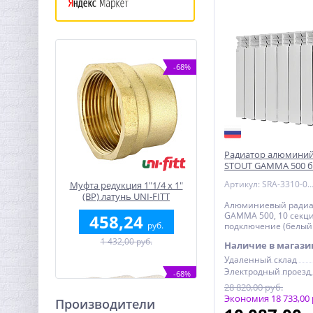
-68%
Радиатор алюминий
STOUT GAMMA 500 
подключение (белый
Артикул: SRA-3310-050
Муфта редукция 1"1/4 x 1"
(ВР) латунь UNI-FITT
Алюминиевый радиа
GAMMA 500, 10 секци
458,24
руб.
подключение (белый 
1 432,00 руб.
Наличие в магази
Удаленный склад
-68%
28 820,00 руб.
Экономия 18 733,00 
Производители