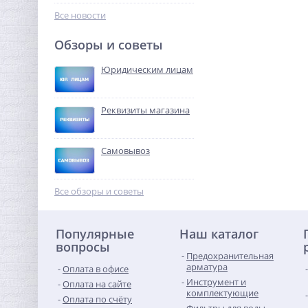
244,48
сбросником и ручным
руб.
Все новости
спуском
764,00 руб.
Обзоры и советы
-68%
Юридическим лицам
Реквизиты магазина
Самовывоз
Американка с плоской
прокладкой 1"1/4 x 1"1/4
Все обзоры и советы
ВН латунь UNI-FITT
1 082,56
руб.
Популярные
Наш каталог
3 383,00 руб.
вопросы
Предохранительная
-68%
арматура
Оплата в офисе
Инструмент и
Оплата на сайте
комплектующие
Оплата по счёту