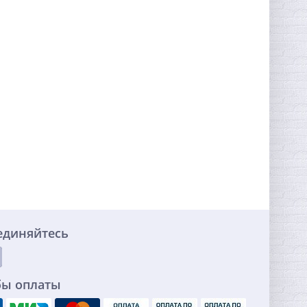
единяйтесь
бы оплаты