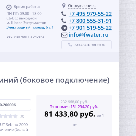
Определение...
Время работы:
+7 495 979-55-22
ПН-ПТ: 09.00 - 18.00
СБ-ВС: выходной
+7 800 555-31-91
м. Шоссе Энтузиастов
+7 901 519-55-22
Электродный проезд, 6 с 1
info@fwater.ru
Бесплатная парковка
ЗАКАЗАТЬ ЗВОНОК
миний (боковое подключение)
232 668,00 руб.
0-200006
Экономия 151 234,20 руб.
81 433,80 руб.
за 1
(0)
T Sebino 2000
шт
лючение (белый