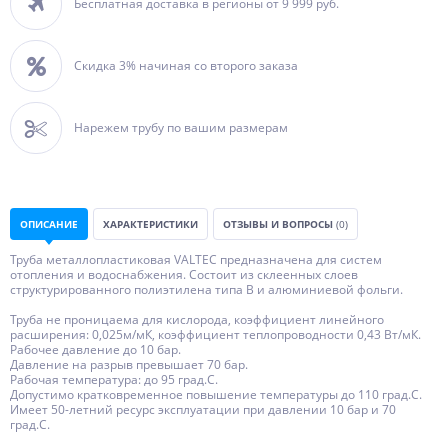
Бесплатная доставка в регионы от 9 999 руб.
Скидка 3% начиная со второго заказа
Нарежем трубу по вашим размерам
ОПИСАНИЕ
ХАРАКТЕРИСТИКИ
ОТЗЫВЫ И ВОПРОСЫ
(0)
Труба металлопластиковая VALTEC предназначена для систем
отопления и водоснабжения. Состоит из склеенных слоев
структурированного полиэтилена типа B и алюминиевой фольги.
Труба не проницаема для кислорода, коэффициент линейного
расширения: 0,025м/мК, коэффициент теплопроводности 0,43 Вт/мК.
Рабочее давление до 10 бар.
Давление на разрыв превышает 70 бар.
Рабочая температура: до 95 град.C.
Допустимо кратковременное повышение температуры до 110 град.C.
Имеет 50-летний ресурс эксплуатации при давлении 10 бар и 70
град.C.