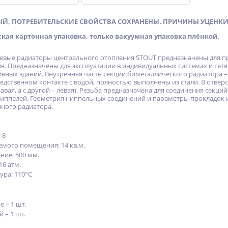
ЫЙ, ПОТРЕБИТЕЛЬСКИЕ СВОЙСТВА СОХРАНЕНЫ. ПРИЧИНЫ УЦЕНКИ
ская картонная упаковка, только вакуумная упаковка плёнкой.
вые радиаторы центрального отопления STOUT предназначены для пр
я. Предназначены для эксплуатации в индивидуальных системах и сет
вных зданий. Внутренняя часть секции биметаллического радиатора –
едственном контакте с водой, полностью выполнены из стали. В отве
равая, а с другой – левая). Резьба предназначена для соединения се
иппелей. Геометрия ниппельных соединений и параметры прокладок 
ного радиатора.
 8
мого помещения: 14 кв.м.
ние: 500 мм.
16 атм.
ура: 110°С
 – 1 шт.
 – 1 шт.