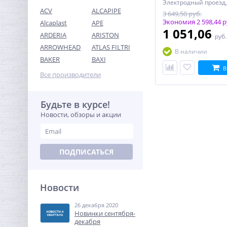
ACV
ALCAPIPE
3 649,50 руб.
Экономия 2 598,44 р
Alcaplast
APE
1 051,06
ARDERIA
ARISTON
руб
ARROWHEAD
ATLAS FILTRI
В наличии
Футорка редукционная
BAKER
BAXI
1"1/4 x 1" НВ латунь UNI-
В
FITT
Все производители
276,80
руб.
865,00 руб.
Будьте в курсе!
Новости, обзоры и акции
-68%
ПОДПИСАТЬСЯ
Новости
26 декабря 2020
Тройник резьбовой (ВР)
Новинки сентября-
1"1/2 латунь UNI-FITT
декабря