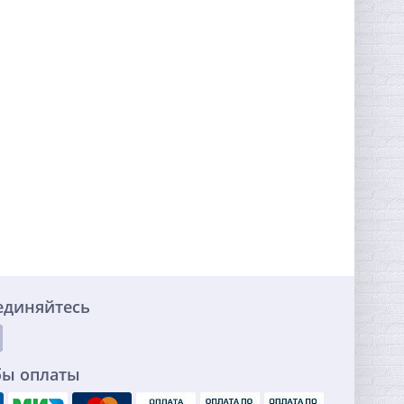
единяйтесь
бы оплаты