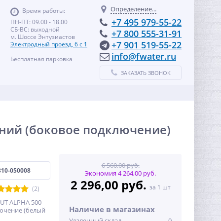
Определение...
Время работы:
+7 495 979-55-22
ПН-ПТ: 09.00 - 18.00
СБ-ВС: выходной
+7 800 555-31-91
м. Шоссе Энтузиастов
+7 901 519-55-22
Электродный проезд, 6 с 1
info@fwater.ru
Бесплатная парковка
ЗАКАЗАТЬ ЗВОНОК
иний (боковое подключение)
6 560,00 руб.
310-050008
Экономия 4 264,00 руб.
2 296,00 руб.
за 1 шт
(2)
UT ALPHA 500
Наличие в магазинах
лючение (белый
Удаленный склад
0