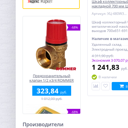
Шкаф коллекторный
накладной 700 мм 
УЦЕНКА
Артикул: УЦ-480W3000
Шкаф коллекторный U
металлический накла
-68%
выходов 700х651-69
Наличие в магази
Удаленный склад
4 311,90 руб.
Экономия 3 070,07 р
1 241,83
руб
Предохранительный
В наличии
клапан 1/2 x3/4 ROMMER
для отопления 1,5 бар
В
323,84
руб.
1 012,00 руб.
-68%
Производители