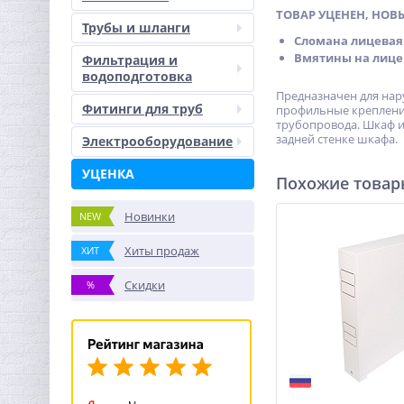
ТОВАР УЦЕНЕН, НОВ
Трубы и шланги
Сломана лицевая
Вмятины на лице
Фильтрация и
водоподготовка
Предназначен для нар
Фитинги для труб
профильные крепления
трубопровода. Шкаф и
задней стенке шкафа.
Электрооборудование
УЦЕНКА
Похожие това
Новинки
NEW
Хиты продаж
ХИТ
Скидки
%