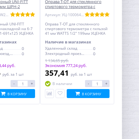
рный UNI-FITT
Оправа T-OT для стеклянного
 мм ШРН-2
спиртового термометра с
гильзой 41 мм WATTS 1/2" 199мм
Артикул: УЦ-480W2000
Артикул: УЦ-10006408
УЦЕНКА
ный UNI-FITT
Оправа T-OT для стеклянного
накладной на 6-7
спиртового термометра с гильзой
1-691х125 УЦЕНКА
41 мм WATTS 1/2" 199мм УЦЕНКА
газинах
Наличие в магазинах
ад
0
Удаленный склад
0
Электродный проезд, 6с1
0
Электродный проезд, 6с1
0
1 134,65 руб.
,44 руб.
Экономия 777,24 руб.
6
357,41
руб.
за 1 шт
руб.
за 1 шт
-
+
-
+
В наличии
В КОРЗИНУ
В КОРЗИНУ