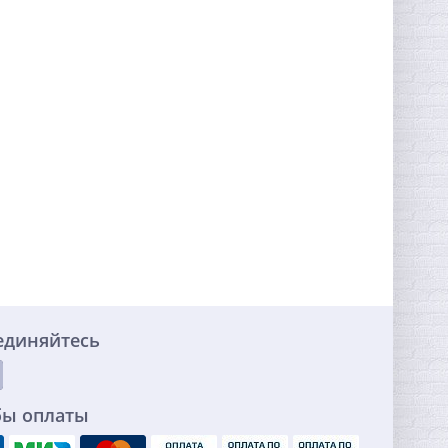
единяйтесь
бы оплаты