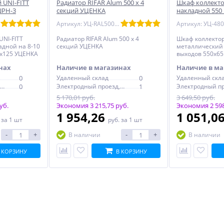
 UNI-FITT
Радиатор RIFAR Alum 500 х 4
Шкаф коллекто
ШРН-3
секций УЦЕНКА
накладной 550
УЦЕНКА
Артикул: УЦ-RAL50004
NI-FITT
Радиатор RIFAR Alum 500 х 4
Шкаф коллектор
дной на 8-10
секций УЦЕНКА
металлический 
1х125 УЦЕНКА
выходов 550х65
нах
Наличие в магазинах
Наличие в ма
0
Удаленный склад
0
Удаленный скл
Электродный проезд, 6с1
0
Электродный проезд, 6с1
1
5 170,01 руб.
3 649,50 руб.
уб.
Экономия 3 215,75 руб.
Экономия 2 598
1 954,26
1 051,0
.
за 1 шт
руб.
за 1 шт
-
+
-
+
В наличии
В наличии
 КОРЗИНУ
В КОРЗИНУ