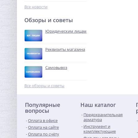
1 082,56
руб.
Все новости
3 383,00 руб.
Обзоры и советы
-68%
Юридическим лицам
Реквизиты магазина
Самовывоз
Ниппель редукция 2"1/2 x
2" (НР) латунь UNI-FITT
Все обзоры и советы
1 955,52
руб.
Популярные
Наш каталог
6 111,00 руб.
вопросы
Предохранительная
-68%
арматура
Оплата в офисе
Инструмент и
Оплата на сайте
комплектующие
Оплата по счёту