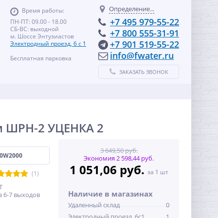
Определение...
Время работы:
+7 495 979-55-22
ПН-ПТ: 09.00 - 18.00
СБ-ВС: выходной
+7 800 555-31-91
м. Шоссе Энтузиастов
+7 901 519-55-22
Электродный проезд, 6 с 1
info@fwater.ru
Бесплатная парковка
ЗАКАЗАТЬ ЗВОНОК
м ШРН-2 УЦЕНКА 2
3 649,50 руб.
80W2000
Экономия 2 598,44 руб.
1 051,06 руб.
за 1 шт
(1)
T
Наличие в магазинах
 6-7 выходов
Удаленный склад
0
Электродный проезд, 6с1
1