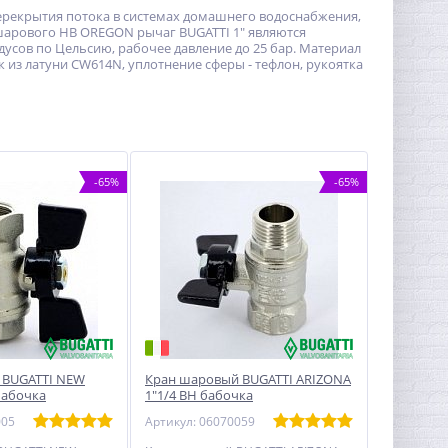
ерекрытия потока в системах домашнего водоснабжения,
шарового НВ OREGON рычаг BUGATTI 1" являются
адусов по Цельсию, рабочее давление до 25 бар. Материал
 из латуни CW614N, уплотнение сферы - тефлон, рукоятка
-65%
-65%
 BUGATTI NEW
Кран шаровый BUGATTI ARIZONA
 бабочка
1"1/4 ВН бабочка
005
Артикул: 06070059