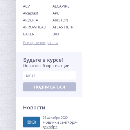
ACV
ALCAPIPE
Alcaplast
APE
ARDERIA
ARISTON
ARROWHEAD
ATLAS FILTRI
Кран шаровый с
BAKER
BAXI
электроприводом
BugattiPro 220В 1"
Все производители
11 657,60
руб.
36 430,00 руб.
Будьте в курсе!
Новости, обзоры и акции
-68%
ПОДПИСАТЬСЯ
Новости
26 декабря 2020
Ниппель резьбовой 1"1/2 x
Новинки сентября-
1"1/2 (НР) никель UNI-FITT
декабря