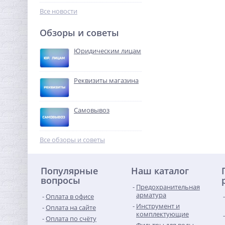
576,32
руб.
Все новости
1 801,00 руб.
Обзоры и советы
-68%
Юридическим лицам
Реквизиты магазина
Самовывоз
Ниппель резьбовой 1"1/2 x
1"1/2 (НР) латунь UNI-FITT
Все обзоры и советы
486,72
руб.
Популярные
Наш каталог
1 521,00 руб.
вопросы
Предохранительная
-68%
арматура
Оплата в офисе
Инструмент и
Оплата на сайте
комплектующие
Оплата по счёту