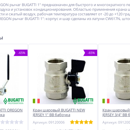
ON рычаг BUGATTI 1" предназначен для быстрого и многократного п
оздуха и установок кондиционирования. Областью применения крана 
и и сжатый воздух, рабочая температура составляет от -20 до +120 гр
EGON рычаг BUGATTI 1": корпус и шар сделаны из латуни CW617N, шток
ры
-65%
-65%
ATTI OREGON
Кран шаровый BUGATTI NEW
Кран шаровый
чка
JERSEY 1" ВВ бабочка
JERSEY 3/4" ВВ
Артикул: 09120006
Артикул: 09120