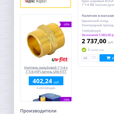
Кран шаровый BUGA
1"1/4 ВВ плоская руч
Наличие в магази
Удаленный склад
-68%
7 820,00 руб.
Экономия 5 083,00 р
2 737,00
руб
В наличии
В
Ниппель резьбовой 1"1/4 x
1"1/4 (НР) латунь UNI-FITT
402,24
руб.
1 257,00 руб.
-68%
Производители