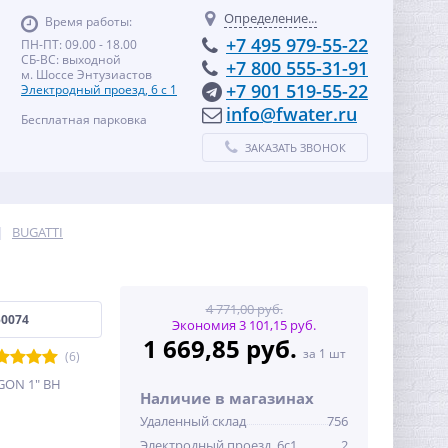
Определение...
Время работы:
+7 495 979-55-22
ПН-ПТ: 09.00 - 18.00
СБ-ВС: выходной
+7 800 555-31-91
м. Шоссе Энтузиастов
+7 901 519-55-22
Электродный проезд, 6 с 1
info@fwater.ru
Бесплатная парковка
ЗАКАЗАТЬ ЗВОНОК
BUGATTI
4 771,00 руб.
50074
Экономия 3 101,15 руб.
1 669,85 руб.
за 1 шт
(6)
GON 1" ВН
Наличие в магазинах
Удаленный склад
756
Электродный проезд, 6с1
2