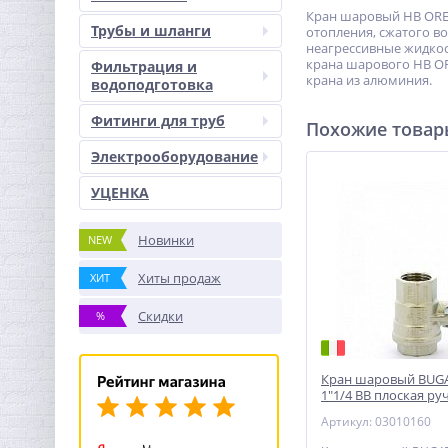
Кран шаровый НВ OREG
Трубы и шланги
отопления, сжатого в
неагрессивные жидкост
крана шарового НВ OR
Фильтрация и
крана из алюминия.
водоподготовка
Фитинги для труб
Похожие това
Электрооборудование
УЦЕНКА
Новинки
NEW
Хиты продаж
ХИТ
Скидки
%
Кран шаровый BUG
1"1/4 ВВ плоская ру
Артикул: 03010160