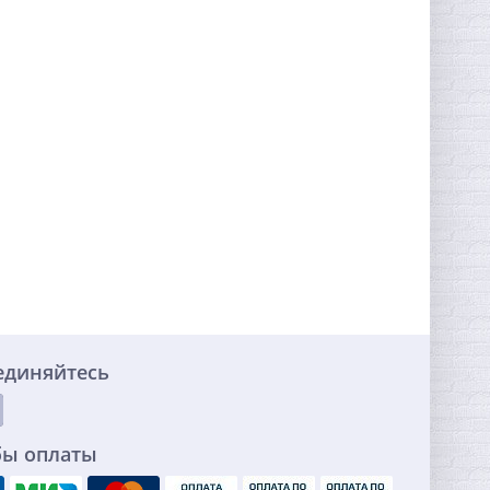
единяйтесь
бы оплаты