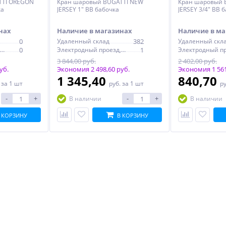
TTI OREGON
Кран шаровый BUGATTI NEW
Кран шаровый 
ка
JERSEY 1" ВВ бабочка
JERSEY 3/4" ВВ 
нах
Наличие в магазинах
Наличие в ма
0
Удаленный склад
382
Удаленный скл
Электродный проезд, 6с1
0
Электродный проезд, 6с1
1
3 844,00 руб.
2 402,00 руб.
уб.
Экономия 2 498,60 руб.
Экономия 1 561
1 345,40
840,70
.
за 1 шт
руб.
за 1 шт
р
-
+
-
+
В наличии
В наличии
 КОРЗИНУ
В КОРЗИНУ