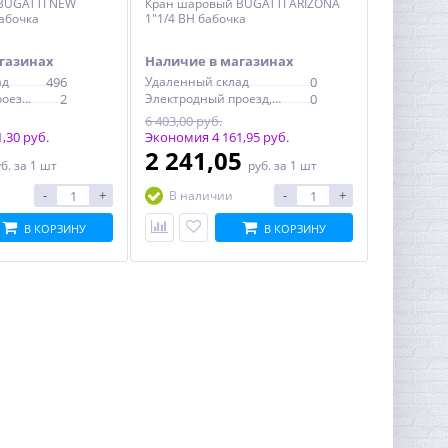
BUGATTI NEW
Кран шаровый BUGATTI ARIZONA
бабочка
1"1/4 ВН бабочка
газинах
Наличие в магазинах
ад
496
Удаленный склад
0
Электродный проезд, 6с1
2
Электродный проезд, 6с1
0
6 403,00 руб.
,30 руб.
Экономия 4 161,95 руб.
2 241,05
уб.
за 1 шт
руб.
за 1 шт
-
+
-
+
В наличии
В КОРЗИНУ
В КОРЗИНУ