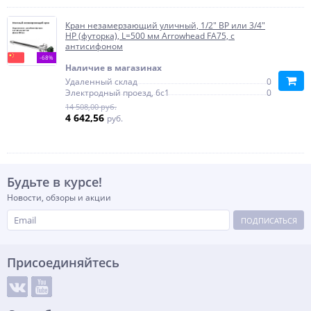
Кран незамерзающий уличный, 1/2" ВР или 3/4"
НР (футорка), L=500 мм Arrowhead FA75, с
антисифоном
-68%
Наличие в магазинах
Удаленный склад
0
Электродный проезд, 6с1
0
14 508,00 руб.
4 642,56
руб.
Будьте в курсе!
Новости, обзоры и акции
ПОДПИСАТЬСЯ
Присоединяйтесь