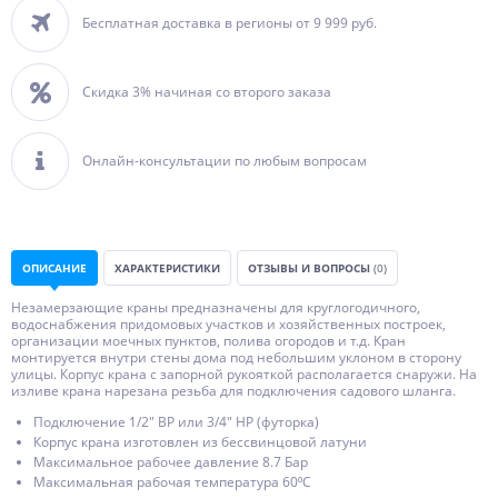
Бесплатная доставка в регионы от 9 999 руб.
Скидка 3% начиная со второго заказа
Онлайн-консультации по любым вопросам
ОПИСАНИЕ
ХАРАКТЕРИСТИКИ
ОТЗЫВЫ И ВОПРОСЫ
(0)
Незамерзающие краны предназначены для круглогодичного,
водоснабжения придомовых участков и хозяйственных построек,
организации моечных пунктов, полива огородов и т.д. Кран
монтируется внутри стены дома под небольшим уклоном в сторону
улицы. Корпус крана с запорной рукояткой располагается снаружи. На
изливе крана нарезана резьба для подключения садового шланга.
Подключение 1/2" ВР или 3/4" НР (футорка)
Корпус крана изготовлен из бессвинцовой латуни
Максимальное рабочее давление 8.7 Бар
Максимальная рабочая температура 60⁰С