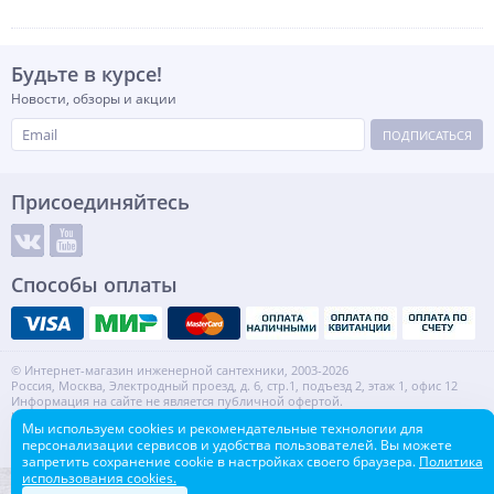
Будьте в курсе!
Новости, обзоры и акции
ПОДПИСАТЬСЯ
Присоединяйтесь
Способы оплаты
© Интернет-магазин инженерной сантехники, 2003-2026
Россия, Москва, Электродный проезд, д. 6, стр.1, подъезд 2, этаж 1, офис 12
Информация на сайте не является публичной офертой.
ИНН: 7720553918 КПП: 772001001
Мы используем cookies и рекомендательные технологии для
Контакты
Карта сайта
персонализации сервисов и удобства пользователей. Вы можете
запретить сохранение cookie в настройках своего браузера.
Политика
использования cookies.