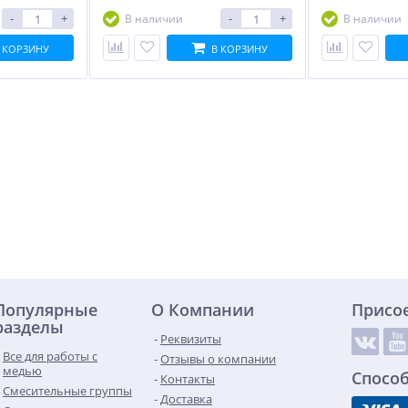
-
+
-
+
В наличии
В наличии
 КОРЗИНУ
В КОРЗИНУ
Популярные
О Компании
Присо
разделы
Реквизиты
Все для работы с
Отзывы о компании
медью
Спосо
Контакты
Смесительные группы
Доставка