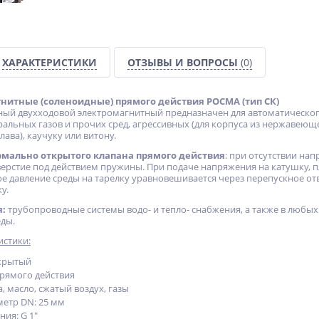
ХАРАКТЕРИСТИКИ
ОТЗЫВЫ И ВОПРОСЫ
(0)
нитные (соленоидные) прямого действия РОСМА (тип СК)
ый двухходовой электромагнитный предназначен для автоматического
ральных газов и прочих сред, агрессивных (для корпуса из нержавеющ
лава), каучуку или витону.
рмально открытого клапана прямого действия
: при отсутствии на
верстие под действием пружины. При подаче напряжения на катушку, 
е давление среды на тарелку уравновешивается через перепускное отв
у.
я:
трубопроводные системы водо- и тепло- снабжения, а также в любых 
ды.
истики:
ткрытый
рямого действия
а, масло, сжатый воздух, газы
етр DN: 25 мм
ия: G 1"