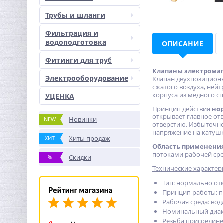
Трубы и шланги
Фильтрация и
водоподготовка
ОПИСАНИЕ
Фитинги для труб
Клапаны электромаг
Электрооборудование
Клапан двухпозиционн
сжатого воздуха, нейт
корпуса из медного сп
УЦЕНКА
Принцип действия
но
открывает главное от
Новинки
NEW
отверстию. Избыточно
напряжение на катушк
Хиты продаж
ХИТ
Область применени
потоками рабочей сре
Скидки
%
Технические характер
Тип: нормально о
Принцип работы: п
Рабочая среда: вод
Номинальный диам
Резьба присоединен