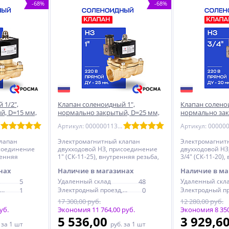
-68%
-68%
 1/2",
Клапан соленоидный 1",
Клапан солено
й, D=15 мм,
нормально закрытый, D=25 мм,
нормально зак
РОСМА
СК-11-25, ВР, 220 В, РОСМА
СК-11-20, ВР, 2
Артикул: 00000011327
(00000011327)
(00000011326)
лапан
Электромагнитный клапан
Электромагнит
исоединение
двухходовой НЗ, присоединение
двухходовой НЗ
ренняя
1" (СК-11-25), внутренняя резьба,
3/4" (СК-11-20)
220 В, РОСМА
резьба, 220 В,
нах
Наличие в магазинах
Наличие в ма
5
Удаленный склад
48
Удаленный скл
Электродный проезд, 6с1
1
Электродный проезд, 6с1
0
17 300,00 руб.
12 280,00 руб.
уб.
Экономия 11 764,00 руб.
Экономия 8 350
5 536,00
3 929,6
.
за 1 шт
руб.
за 1 шт