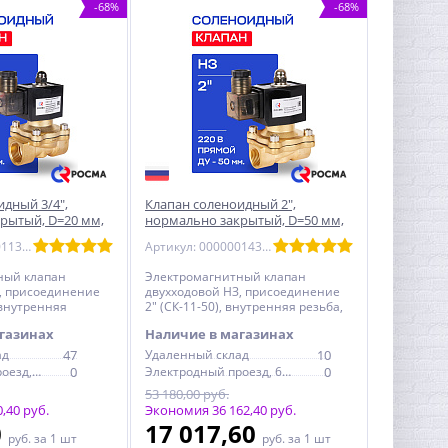
-68%
-68%
идный 3/4",
Клапан соленоидный 2",
рытый, D=20 мм,
нормально закрытый, D=50 мм,
20 В, РОСМА
СК-11-50, ВР, 220 В, РОСМА
Артикул: 00000011326
Артикул: 00000014312
(00000014312)
ный клапан
Электромагнитный клапан
, присоединение
двухходовой НЗ, присоединение
, внутренняя
2" (СК-11-50), внутренняя резьба,
 РОСМА
220 В, РОСМА
газинах
Наличие в магазинах
ад
47
Удаленный склад
10
Электродный проезд, 6с1
0
Электродный проезд, 6с1
0
53 180,00 руб.
,40 руб.
Экономия 36 162,40 руб.
0
17 017,60
руб.
за 1 шт
руб.
за 1 шт