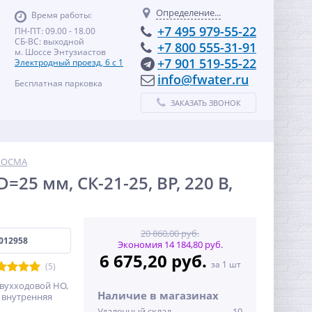
Определение...
Время работы:
+7 495 979-55-22
ПН-ПТ: 09.00 - 18.00
СБ-ВС: выходной
+7 800 555-31-91
м. Шоссе Энтузиастов
+7 901 519-55-22
Электродный проезд, 6 с 1
info@fwater.ru
Бесплатная парковка
ЗАКАЗАТЬ ЗВОНОК
РОСМА
25 мм, СК-21-25, ВР, 220 В,
20 860,00 руб.
012958
Экономия 14 184,80 руб.
6 675,20 руб.
за 1 шт
(5)
вухходовой НО,
Наличие в магазинах
, внутренняя
Удаленный склад
10