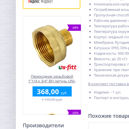
Номинальное напря
Потребляемая мощн
Пропускная способн
Рабочее давление: во
Температура рабочей
-68%
Температура окружа
Корпус: медный сп
Мембрана: бутадие
Катушка: IP65, DIN
Надежность: 500 0
Вязкость: до 20 сСт
Транспортировка: п
Хранение: при темп
Техническая докуме
Переходник резьбовой
1"1/4 x 3/4" ВН латунь UNI-
В комплект поставки в
FITT
368,00
Изделие – 1 шт.
руб.
Паспорт и инструкц
1 150,00 руб.
-68%
Похожие това
Производители