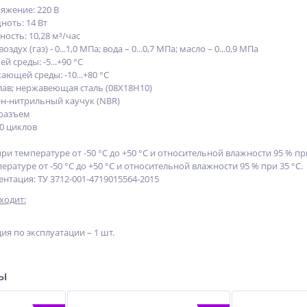
жение: 220 В
оть: 14 Вт
ость: 10,28 м³/час
здух (газ) - 0...1,0 МПа; вода – 0...0,7 МПа; масло – 0...0,9 МПа
 среды: -5...+90 °C
ющей среды: -10...+80 °C
лав; нержавеющая сталь (08Х18Н10)
н-нитрильный каучук (NBR)
-разъем
00 циклов
ри температуре от -50 °C до +50 °C и относительной влажности 95 % пр
ературе от -50 °C до +50 °С и относительной влажности 95 % при 35 °С.
нтация: ТУ 3712-001-4719015564-2015
ходит:
ия по эксплуатации – 1 шт.
ры