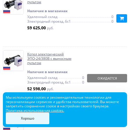
пультом
Наличие в магазинах
Удаленный склад
0
Электродный проезд, 6с1
0
59 625,00
руб.
Котел электрический
ЭПО-24/380В с выносным
пультом
Наличие в магазинах
Удаленный склад
0
ОЖИДАЕТСЯ
Электродный проезд, 6с1
0
52 598,00
руб.
Мы используем cookies и рекомендательные технологии для
персонализации сервисов и удобства пользователей. Вы можете
запретить сохранение cookie в настройках своего браузера.
Политика использования cookies.
Котел электрический
Хорошо
ЭПО-18/380В с выносным
пультом