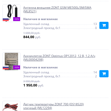
Антенна внешняя ZONT GSM ME500L/3M/SMA
(ML8521)
Наличие в магазинах
-50%
Удаленный склад
13
Электродный проезд, 6с1
0
1 688,00 руб.
844,00
руб.
Аккумулятор ZONT Optimus OP12012, 12 В, 1.2 А/ч
(ML00004298)
Наличие в магазинах
-50%
Удаленный склад
14
Электродный проезд, 6с1
2
3 900,00 руб.
1 950,00
руб.
Датчик температуры ZONT 700 (DS18S20)
уличный (ML12294)