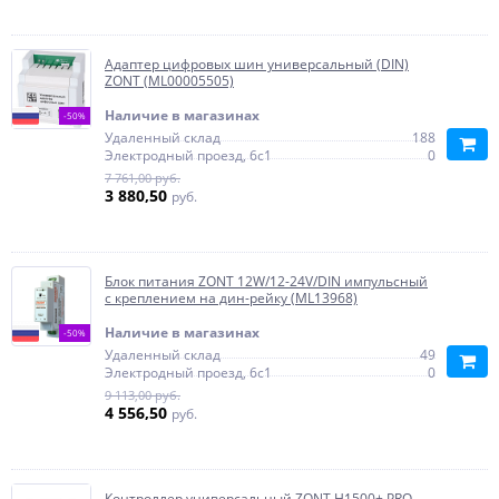
Адаптер цифровых шин универсальный (DIN)
ZONT (ML00005505)
Наличие в магазинах
-50%
Удаленный склад
188
Электродный проезд, 6с1
0
7 761,00 руб.
3 880,50
руб.
Блок питания ZONT 12W/12-24V/DIN импульсный
с креплением на дин-рейку (ML13968)
Наличие в магазинах
-50%
Удаленный склад
49
Электродный проезд, 6с1
0
9 113,00 руб.
4 556,50
руб.
Контроллер универсальный ZONT H1500+ PRO