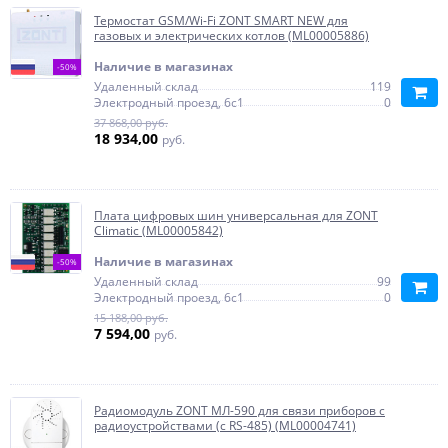
Термостат GSM/Wi-Fi ZONT SMART NEW для
газовых и электрических котлов (ML00005886)
Наличие в магазинах
-50%
Удаленный склад
119
Электродный проезд, 6с1
0
37 868,00 руб.
18 934,00
руб.
Плата цифровых шин универсальная для ZONT
Climatic (ML00005842)
Наличие в магазинах
-50%
Удаленный склад
99
Электродный проезд, 6с1
0
15 188,00 руб.
7 594,00
руб.
Радиомодуль ZONT МЛ-590 для связи приборов с
радиоустройствами (с RS-485) (ML00004741)