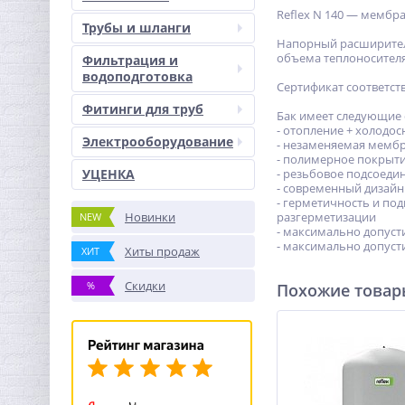
Reflex N 140 — мембр
Трубы и шланги
Напорный расширител
объема теплоносителя
Фильтрация и
водоподготовка
Сертификат соответст
Фитинги для труб
Бак имеет следующие 
- отопление + холодо
Электрооборудование
- незаменяемая мемб
- полимерное покрыт
УЦЕНКА
- резьбовое подсоеди
- современный дизайн
- герметичность и по
Новинки
разгерметизации
NEW
- максимально допуст
- максимально допуст
Хиты продаж
ХИТ
Скидки
%
Похожие това