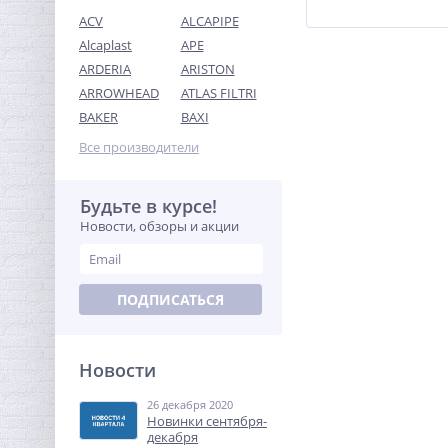
ACV
ALCAPIPE
Alcaplast
APE
ARDERIA
ARISTON
ARROWHEAD
ATLAS FILTRI
Кран шаровый с
BAKER
BAXI
электроприводом Neptun
Profi 12В 1"
Все производители
9 479,04
руб.
29 622,00 руб.
Будьте в курсе!
Новости, обзоры и акции
-68%
ПОДПИСАТЬСЯ
Новости
26 декабря 2020
Переходник резьбовой
Новинки сентября-
1/2" х 3/8" ВН никель UNI-
декабря
FITT