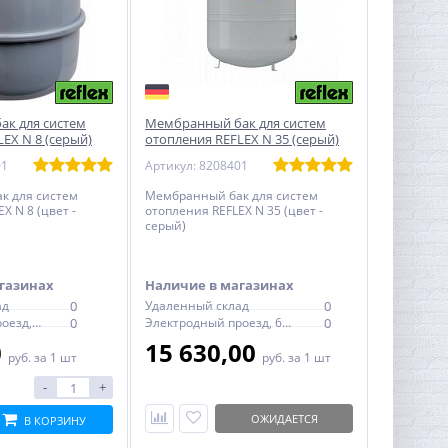
к для систем
Мембранный бак для систем
EX N 8 (серый)
отопления REFLEX N 35 (серый)
01
Артикул: 8208401
к для систем
Мембранный бак для систем
X N 8 (цвет -
отопления REFLEX N 35 (цвет -
серый)
газинах
Наличие в магазинах
ад
0
Удаленный склад
0
Электродный проезд, 6с1
0
Электродный проезд, 6с1
0
0
15 630,00
руб.
за 1 шт
руб.
за 1 шт
-
+
ОЖИДАЕТСЯ
В КОРЗИНУ