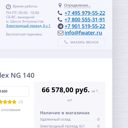
Определение...
Время работы:
+7 495 979-55-22
ПН-ПТ: 09.00 - 18.00
СБ-ВС: выходной
+7 800 555-31-91
м. Шоссе Энтузиастов
+7 901 519-55-22
Электродный проезд, 6 с 1
info@fwater.ru
Бесплатная парковка
ЗАКАЗАТЬ ЗВОНОК
lex NG 140
66 578,00 руб.
за 1
1400
шт
(3)
 отопления
Наличие в магазинах
Удаленный склад
0
Электродный проезд, 6с1
0