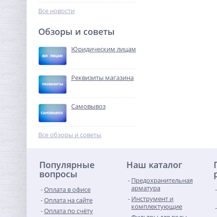
138,56
руб.
Все новости
433,00 руб.
Обзоры и советы
-68%
Юридическим лицам
Реквизиты магазина
Самовывоз
Ниппель редукция 1" x 1/2"
(НР) никель UNI-FITT
Все обзоры и советы
291,20
руб.
Популярные
Наш каталог
910,00 руб.
вопросы
Предохранительная
-68%
арматура
Оплата в офисе
Инструмент и
Оплата на сайте
комплектующие
Оплата по счёту