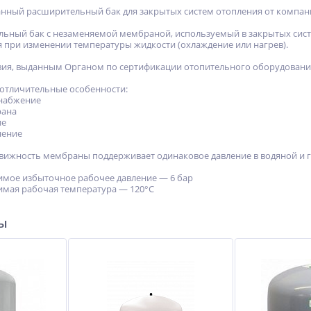
анный расширительный бак для закрытых систем отопления от компани
ьный бак с незаменяемой мембраной, используемый в закрытых сист
 при изменении температуры жидкости (охлаждение или нагрев).
вия, выданным Органом по сертификации отопительного оборудования
отличительные особенности:
снабжение
рана
ие
нение
движность мембраны поддерживает одинаковое давление в водяной и г
имое избыточное рабочее давление — 6 бар
имая рабочая температура — 120°С
ры