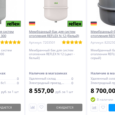
я систем
Мембранный бак для систем
Мембранный ба
 300
отопления REFLEX N 12 (белый)
отопления REFL
Артикул: 7203501
Артикул: 82025
 систем
Мембранный бак для систем
Мембранный ба
300
отопления REFLEX N 12 (цвет -
отопления REFLE
белый)
серый)
нах
Наличие в магазинах
Наличие в ма
0
Удаленный склад
0
Удаленный скл
 6с1
0
Электродный проезд, 6с1
0
0
8 557,00
8 700,0
руб.
за 1 шт
руб.
за 1 шт
В наличии
ИДАЕТСЯ
ОЖИДАЕТСЯ