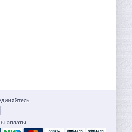
единяйтесь
бы оплаты