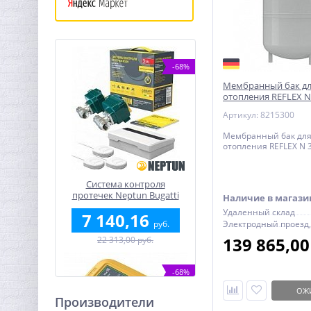
-68%
Мембранный бак дл
отопления REFLEX N
Артикул: 8215300
Мембранный бак для
отопления REFLEX N 
Система контроля
протечек Neptun Bugatti
Наличие в магази
ProW 1/2"
Удаленный склад
7 140,16
руб.
Электродный проезд,
139 865,0
22 313,00 руб.
-68%
ОЖ
Производители