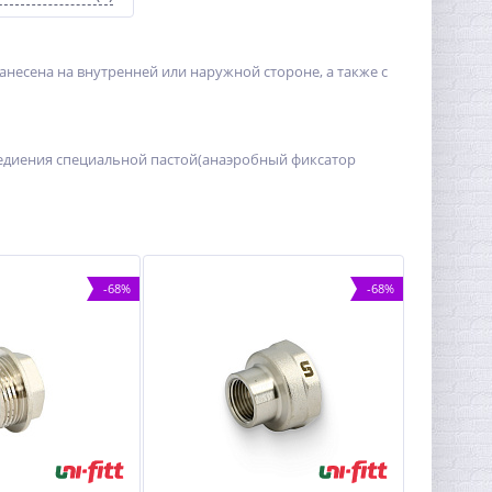
есена на внутренней или наружной стороне, а также с
едиения специальной пастой(анаэробный фиксатор
-68%
-68%