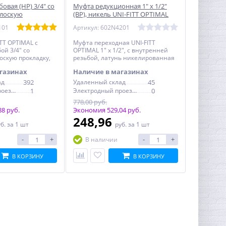
овая (НР) 3/4" со
Муфта редукционная 1" х 1/2"
плоскую
(ВР), никель UNI-FITT OPTIMAL
ль UNI-FITT
(602N4201)
101
Артикул: 602N4201
3101)
TT OPTIMAL с
Муфта переходная UNI-FITT
ой 3/4" со
OPTIMAL 1" х 1/2", с внутренней
оскую прокладку,
резьбой, латунь никелированная
рованная
газинах
Наличие в магазинах
ад
392
Удаленный склад
45
Электродный проезд, 6с1
1
Электродный проезд, 6с1
0
778,00 руб.
8 руб.
Экономия 529,04 руб.
248,96
уб.
за 1 шт
руб.
за 1 шт
-
+
-
+
В наличии
В КОРЗИНУ
В КОРЗИНУ