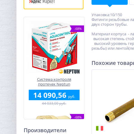
Упаковка:10/150
Фитинги резьбовые ла
двух сторон трубы.
-68%
Материал корпуса - ла
высокая степень стой
высокий уровень гер
резьбы) или лентой(л
Похожие това
Система контроля
протечек Neptun
Aquacontrol 3/4"
14 090,56
руб.
44 033,00 руб.
-68%
Производители