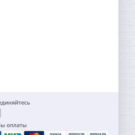
единяйтесь
бы оплаты