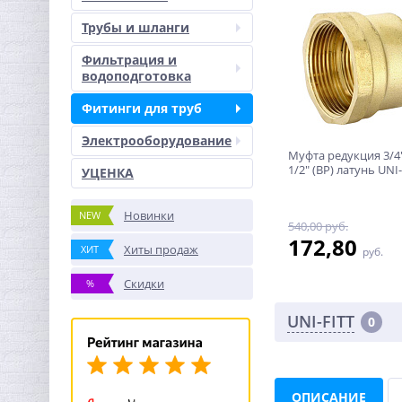
Трубы и шланги
Фильтрация и
водоподготовка
Фитинги для труб
Электрооборудование
Муфта редукция 3/4"
1/2" (ВР) латунь UNI
УЦЕНКА
Новинки
NEW
540,00 руб.
172,80
Хиты продаж
ХИТ
руб.
Скидки
%
UNI-FITT
0
ОПИСАНИЕ