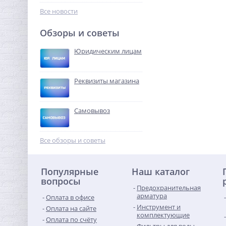
386,56
руб.
Все новости
1 208,00 руб.
Обзоры и советы
-68%
Юридическим лицам
Реквизиты магазина
Самовывоз
Бочонок резьбовой (НР) 1"
x 100 мм UNI-FITT
Все обзоры и советы
608,64
руб.
Популярные
Наш каталог
1 902,00 руб.
вопросы
Предохранительная
-68%
арматура
Оплата в офисе
Инструмент и
Оплата на сайте
комплектующие
Оплата по счёту