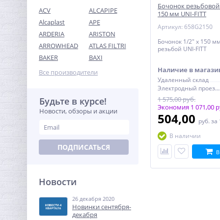
Бочонок резьбовой (
ACV
ALCAPIPE
150 мм UNI-FITT
Alcaplast
APE
Артикул: 658G2150
ARDERIA
ARISTON
Бочонок 1/2" x 150 м
ARROWHEAD
ATLAS FILTRI
резьбой UNI-FITT
Муфта редукция 1"1/4 x
BAKER
BAXI
3/4" (ВР) латунь UNI-FITT
Наличие в магази
Все производители
440,32
Удаленный склад
руб.
Электродный проезд, 6с1
1 376,00 руб.
1 575,00 руб.
Будьте в курсе!
Экономия 1 071,00 р
Новости, обзоры и акции
504,00
-68%
руб.
за
В наличии
ПОДПИСАТЬСЯ
В
Новости
26 декабря 2020
Тройник резьбовой (ВР)
Новинки сентября-
3/4" никель UNI-FITT
декабря