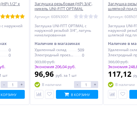
НР) 1/2" x
Заглушка резьбовая (НР) 3/4",
Заглушка резьб
никель UNI-FITT OPTIMAL
шляпкой под 
(608N3001)
прокладку нике
Артикул: 608N3001
Артикул: 608N3
OPTIMAL (608N
м с наружней
Заглушка UNI-FITT OPTIMAL с
Заглушка UNI-FI
наружной резьбой 3/4", латунь
наружной резьб
никелированная
шляпкой под пл
латунь никели
нах
Наличие в магазинах
Наличие в ма
0
Удаленный склад
509
Удаленный скл
0
Электродный проезд, 6с1
0
303,00 руб.
366,00 руб.
уб.
Экономия 206,04 руб.
Экономия 248,8
96,96
117,12
 1 шт
руб.
за 1 шт
р
-
+
-
+
В наличии
В наличии
 КОРЗИНУ
В КОРЗИНУ