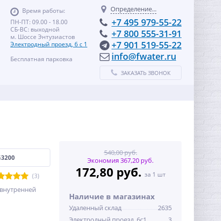
Определение...
Время работы:
+7 495 979-55-22
ПН-ПТ: 09.00 - 18.00
СБ-ВС: выходной
+7 800 555-31-91
м. Шоссе Энтузиастов
+7 901 519-55-22
Электродный проезд, 6 с 1
info@fwater.ru
Бесплатная парковка
ЗАКАЗАТЬ ЗВОНОК
540,00 руб.
G3200
Экономия 367,20 руб.
172,80 руб.
за 1 шт
(3)
с внутренней
Наличие в магазинах
Удаленный склад
2635
Электродный проезд, 6с1
3