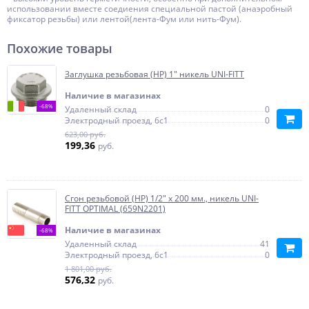
использовании вместе соедиения специальной пастой (анаэробный
фиксатор резьбы) или лентой(лента-Фум или нить-Фум).
Похожие товары
Заглушка резьбовая (НР) 1" никель UNI-FITT
Наличие в магазинах
-68%
Удаленный склад
0
Электродный проезд, 6с1
0
623,00 руб.
199,36
руб.
Сгон резьбовой (НР) 1/2" х 200 мм., никель UNI-
FITT OPTIMAL (659N2201)
Наличие в магазинах
-68%
Удаленный склад
41
Электродный проезд, 6с1
0
1 801,00 руб.
576,32
руб.