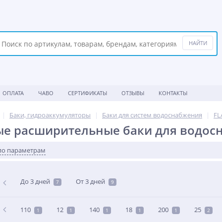
ОПЛАТА
ЧАВО
СЕРТИФИКАТЫ
ОТЗЫВЫ
КОНТАКТЫ
Баки, гидроаккумуляторы
Баки для систем водоснабжения
F
е расширительные баки для водос
по параметрам
До 3 дней
От 3 дней
7
9
110
12
140
18
200
25
1
1
1
1
1
2