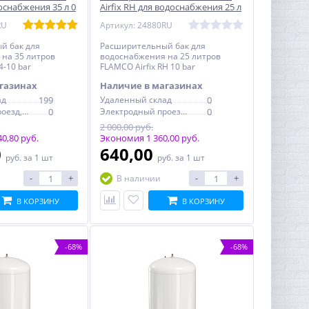
доснабжения 35 л 0
Airfix RH для водоснабжения 25 л
10 bar горизонтальный
RU
Артикул: 24880RU
й бак для
Расширительный бак для
на 35 литров
водоснабжения на 25 литров
4-10 bar
FLAMCO Airfix RH 10 bar
горизонтальный
газинах
Наличие в магазинах
ад
199
Удаленный склад
0
Электродный проезд, 6с1
0
Электродный проезд, 6с1
0
2 000,00 руб.
0,80 руб.
Экономия 1 360,00 руб.
0
640,00
руб.
за 1 шт
руб.
за 1 шт
-
+
-
+
В наличии
В КОРЗИНУ
В КОРЗИНУ
-68%
-68%