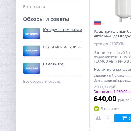
320,00
руб.
Все новости
1 000,00 руб.
Обзоры и советы
-68%
Юридическим лицам
Расширительный б
Airfix RP-D для вод
300 л 8 bar
Артикул: 26070RU
Реквизиты магазина
Расширительный бак
водоснабжения на 3
FLAMCO Airfix RP-D 8 
Самовывоз
Наличие в магази
Система контроля
Удаленный склад
протечек Neptun ССТ
Электродный проезд, 6с1
Все обзоры и советы
Smart+Tuya 3/4"
2 000,00 руб.
43 553,60
Экономия 1 360,00 р
руб.
640,00
136 105,00 руб.
руб.
за
В наличии
-68%
В