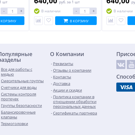
640,00
640,00
 1 шт
руб.
за 1 шт
р
-
+
-
+
В наличии
В наличии
 КОРЗИНУ
В КОРЗИНУ
Популярные
О Компании
Присо
разделы
Реквизиты
Все для работы с
Отзывы о компании
медью
Спосо
Контакты
Смесительные группы
Доставка
Счетчики для воды
Акции и скидки
Системы контроля
Политика компании в
протечек
отношении обработки
Группы безопасности
персональных данных
Балансировочные
Сертификаты партнера
клапаны
Термоголовки