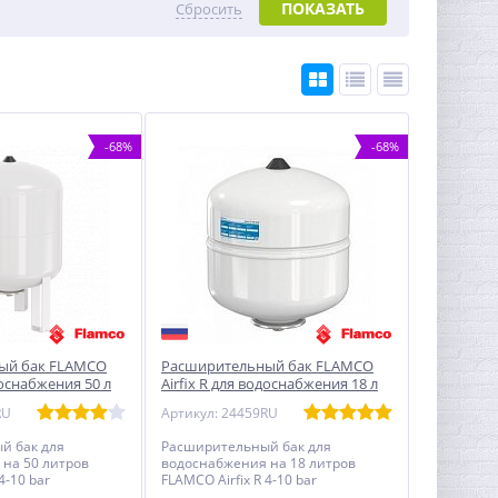
ПОКАЗАТЬ
Сбросить
-68%
-68%
ый бак FLAMCO
Расширительный бак FLAMCO
доснабжения 50 л
Airfix R для водоснабжения 18 л
10 bar
RU
Артикул: 24459RU
й бак для
Расширительный бак для
на 50 литров
водоснабжения на 18 литров
4-10 bar
FLAMCO Airfix R 4-10 bar