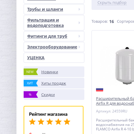
Скрыть подбор
Трубы и шланги
Фильтрация и
Товаров:
16
Сортиро
водоподготовка
Фитинги для труб
Электрооборудование
УЦЕНКА
Новинки
NEW
Хиты продаж
ХИТ
Скидки
%
Расширительный б
Airfix R для водосна
10 bar
Артикул: 24559RU
Расширительный бак
водоснабжения на 2
FLAMCO Airfix R 4-10 