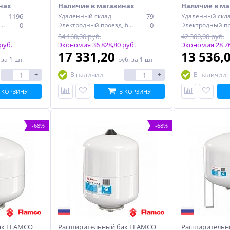
нах
Наличие в магазинах
Наличие в ма
1196
Удаленный склад
79
Удаленный скл
Электродный проезд, 6с1
0
Электродный проезд, 6с1
0
54 160,00 руб.
42 300,00 руб.
руб.
Экономия 36 828,80 руб.
Экономия 28 76
17 331,20
13 536,
.
за 1 шт
руб.
за 1 шт
-
+
-
+
В наличии
В наличии
 КОРЗИНУ
В КОРЗИНУ
-68%
-68%
ак FLAMCO
Расширительный бак FLAMCO
Расширительн