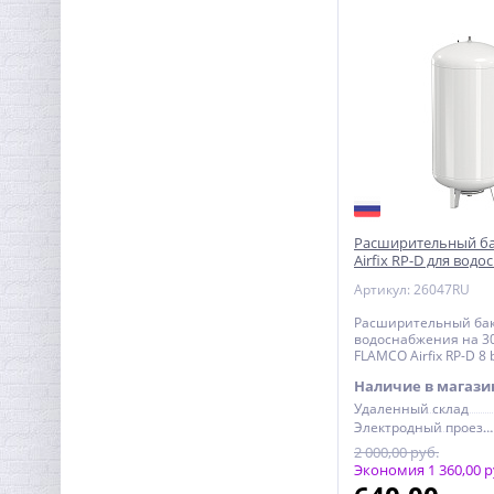
Датчик контроля воды
SW005-20 Neptun
проводной (20м)
2 514,88
руб.
7 859,00 руб.
Расширительный б
Airfix RP-D для вод
300 л 8 bar сменна
Артикул: 26047RU
Расширительный бак
водоснабжения на 3
FLAMCO Airfix RP-D 8 
сменной мембраной
Наличие в магази
Удаленный склад
Электродный проезд, 6с1
2 000,00 руб.
Экономия 1 360,00 р