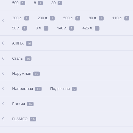
500
8
80
1
1
1
300 л.
200 л.
500 л.
80 л.
110 л.
2
1
1
1
1
50 л.
8 л.
140 л.
425 л.
2
1
1
1
AIRFIX
16
Сталь
16
Наружная
16
Напольная
Подвесная
11
5
Россия
16
FLAMCO
16