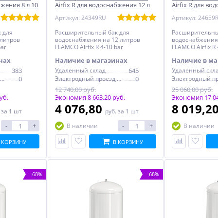
бжения 8 л 10
Airfix R для водоснабжения 12 л
Airfix R для во
10 bar
bar
Артикул: 24349RU
Артикул: 24659
 для
Расширительный бак для
Расширительны
 литров
водоснабжения на 12 литров
водоснабжения 
bar
FLAMCO Airfix R 4-10 bar
FLAMCO Airfix R 
нах
Наличие в магазинах
Наличие в ма
383
Удаленный склад
645
Удаленный скл
Электродный проезд, 6с1
0
Электродный проезд, 6с1
0
12 740,00 руб.
25 060,00 руб.
уб.
Экономия 8 663,20 руб.
Экономия 17 04
4 076,80
8 019,2
.
за 1 шт
руб.
за 1 шт
-
+
-
+
В наличии
В наличии
 КОРЗИНУ
В КОРЗИНУ
-68%
-68%