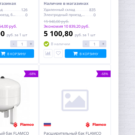
газинах
Наличие в магазинах
ад
126
Удаленный склад
835
Электродный проезд, 6с1
0
Электродный проезд, 6с1
0
15 940,00 руб.
4,00 руб.
Экономия 10 839,20 руб.
00
5 100,80
руб.
за 1 шт
руб.
за 1 шт
-
+
-
+
В наличии
В КОРЗИНУ
В КОРЗИНУ
-68%
-68%
ый бак FLAMCO
Расширительный бак FLAMCO