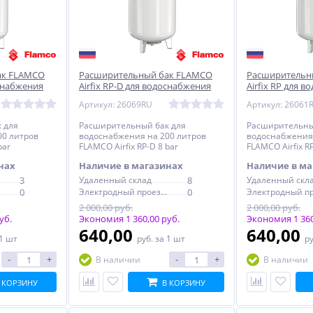
ак FLAMCO
Расширительный бак FLAMCO
Расширительн
оснабжения
Airfix RP-D для водоснабжения
Airfix RP для 
200 л 8 bar
л 10 bar смен
Артикул: 26069RU
Артикул: 26061
 для
Расширительный бак для
Расширительны
00 литров
водоснабжения на 200 литров
водоснабжения 
bar
FLAMCO Airfix RP-D 8 bar
FLAMCO Airfix R
мембраной
нах
Наличие в магазинах
Наличие в ма
3
Удаленный склад
8
Удаленный скл
0
Электродный проезд, 6с1
0
2 000,00 руб.
2 000,00 руб.
уб.
Экономия 1 360,00 руб.
Экономия 1 360
640,00
640,00
 1 шт
руб.
за 1 шт
р
-
+
-
+
В наличии
В наличии
 КОРЗИНУ
В КОРЗИНУ