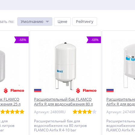
вать по
:
Умолчанию
Цене
Рейтингу
-68%
-68%
ак FLAMCO
Расширительный бак FLAMCO
Расширительн
бжения 25 л
Airfix R для водоснабжения 80 л
Airfix R для во
10 bar
10 bar
Артикул: 24809RU
Артикул: 24749
 для
Расширительный бак для
Расширительны
5 литров
водоснабжения на 80 литров
водоснабжения 
bar
FLAMCO Airfix R 4-10 bar
FLAMCO Airfix R 