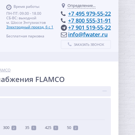
Определение...
Время работы:
+7 495 979-55-22
ПН-ПТ: 09.00 - 18.00
СБ-ВС: выходной
+7 800 555-31-91
м. Шоссе Энтузиастов
+7 901 519-55-22
Электродный проезд, 6 с 1
info@fwater.ru
Бесплатная парковка
ЗАКАЗАТЬ ЗВОНОК
LAMCO
набжения FLAMCO
300
35
425
50
2
1
1
2