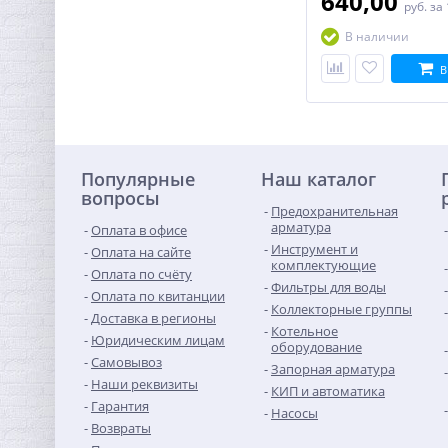
640,00
руб.
за
В наличии
В
Популярные
Наш каталог
вопросы
Предохранительная
арматура
Оплата в офисе
Инструмент и
Оплата на сайте
комплектующие
Оплата по счёту
Фильтры для воды
Оплата по квитанции
Коллекторные группы
Доставка в регионы
Котельное
Юридическим лицам
оборудование
Самовывоз
Запорная арматура
Наши реквизиты
КИП и автоматика
Гарантия
Насосы
Возвраты