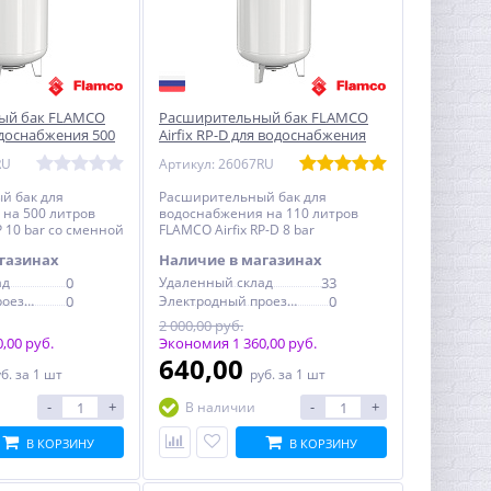
ый бак FLAMCO
Расширительный бак FLAMCO
водоснабжения 500
Airfix RP-D для водоснабжения
ная мембрана
110 л 8 bar
RU
Артикул: 26067RU
й бак для
Расширительный бак для
на 500 литров
водоснабжения на 110 литров
P 10 bar со сменной
FLAMCO Airfix RP-D 8 bar
газинах
Наличие в магазинах
ад
0
Удаленный склад
33
Электродный проезд, 6с1
0
Электродный проезд, 6с1
0
2 000,00 руб.
,00 руб.
Экономия 1 360,00 руб.
640,00
уб.
за 1 шт
руб.
за 1 шт
-
+
-
+
В наличии
В КОРЗИНУ
В КОРЗИНУ