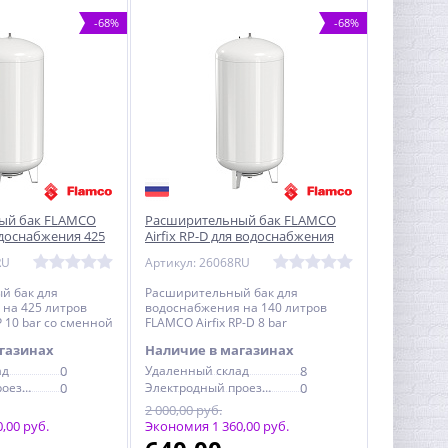
-68%
-68%
ый бак FLAMCO
Расширительный бак FLAMCO
водоснабжения 425
Airfix RP-D для водоснабжения
ная мембрана
140 л 8 bar
RU
Артикул: 26068RU
й бак для
Расширительный бак для
на 425 литров
водоснабжения на 140 литров
P 10 bar со сменной
FLAMCO Airfix RP-D 8 bar
газинах
Наличие в магазинах
ад
0
Удаленный склад
8
Электродный проезд, 6с1
0
Электродный проезд, 6с1
0
2 000,00 руб.
,00 руб.
Экономия 1 360,00 руб.