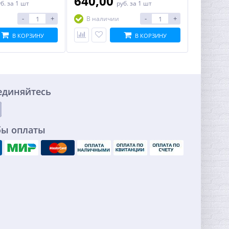
640,00
уб.
за 1 шт
руб.
за 1 шт
-
+
-
+
В наличии
В КОРЗИНУ
В КОРЗИНУ
единяйтесь
бы оплаты