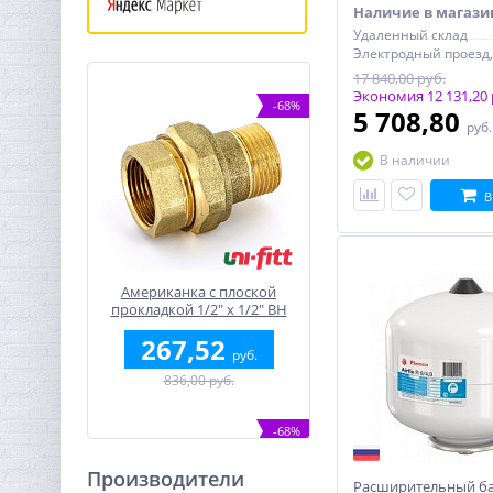
Наличие в магази
Удаленный склад
17 840,00 руб.
Экономия 12 131,20 
-68%
5 708,80
руб
В наличии
В
Американка с плоской
прокладкой 1/2" x 1/2" ВН
латунь UNI-FITT
267,52
руб.
836,00 руб.
-68%
Производители
Расширительный б