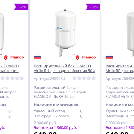
-68%
-68%
ак FLAMCO
Расширительный бак FLAMCO
Расширительн
оснабжения
Airfix RH для водоснабжения 50 л
Airfix RP для 
я мембрана
10 bar горизонтальный
л 10 bar смен
Артикул: 24890RU
Артикул: 26048
 для
Расширительный бак для
Расширительны
00 литров
водоснабжения на 50 литров
водоснабжения 
bar со
FLAMCO Airfix RH 10 bar
FLAMCO Airfix R
горизонтальный
мембраной
нах
Наличие в магазинах
Наличие в ма
0
Удаленный склад
0
Удаленный скл
0
Электродный проезд, 6с1
0
2 000,00 руб.
2 000,00 руб.
уб.
Экономия 1 360,00 руб.
Экономия 1 360