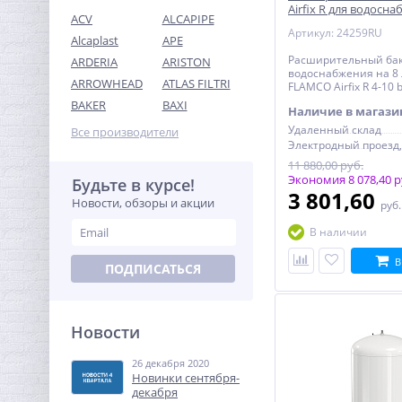
Airfix R для водосна
ACV
ALCAPIPE
bar
Артикул: 24259RU
Alcaplast
APE
Расширительный бак
ARDERIA
ARISTON
водоснабжения на 8
ARROWHEAD
ATLAS FILTRI
FLAMCO Airfix R 4-10 
Колено резьбовое (ВР) 1/2"
BAKER
BAXI
Наличие в магази
x 1/2" латунь UNI-FITT
Удаленный склад
Все производители
198,08
руб.
11 880,00 руб.
619,00 руб.
Экономия 8 078,40 р
Будьте в курсе!
3 801,60
Новости, обзоры и акции
руб
-68%
В наличии
В
ПОДПИСАТЬСЯ
Новости
26 декабря 2020
Колено резьбовое ВН 3/4"
Новинки сентября-
x 3/4" латунь UNI-FITT
декабря