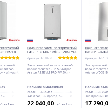
лектрический
Водонагреватель электрический
Водонагревате
ton PRO1 R
накопительный Ariston ABSE VLS
накопительный
зкий
PRO PW 50 л - плоский
ECO ABS PW 50 
Артикул: 3700698
Артикул: 32019
пительный
Электрический накопительный
Электрический
50 литров
водонагреватель на 50 литров
водонагревател
круглый узкий,
Ariston ABSE VLS PRO PW 50 л -
Ariston LYDOS E
ление
плоский
круглый, элект
управление
нах
Наличие в магазинах
Наличие в ма
0
Удаленный склад
0
Удаленный скл
Электродный проезд, 6с1
0
Электродный проезд, 6с1
0
22 040,00
17 290,
уб.
за 1 шт
руб.
за 1 шт