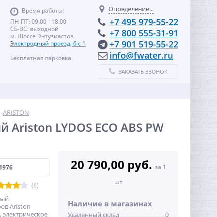
Определение...
Время работы:
+7 495 979-55-22
ПН-ПТ: 09.00 - 18.00
СБ-ВС: выходной
+7 800 555-31-91
м. Шоссе Энтузиастов
+7 901 519-55-22
Электродный проезд, 6 с 1
info@fwater.ru
Бесплатная парковка
ЗАКАЗАТЬ ЗВОНОК
ARISTON
 Ariston LYDOS ECO ABS PW
20 790,00 руб.
за 1
1976
шт
(6)
ный
Наличие в магазинах
ов Ariston
, электрическое
Удаленный склад
0