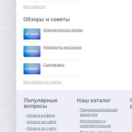
328,32
руб.
Все новости
1 026,00 руб.
Обзоры и советы
-68%
Юридическим лицам
Реквизиты магазина
Самовывоз
Тройник редукция (ВР) 1" x
3/4" x 1" латунь UNI-FITT
Все обзоры и советы
600,00
руб.
Популярные
Наш каталог
1 875,00 руб.
вопросы
Предохранительная
-68%
арматура
Оплата в офисе
Инструмент и
Оплата на сайте
комплектующие
Оплата по счёту