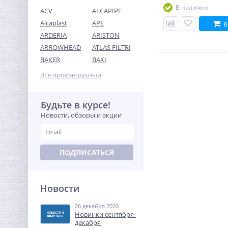
В наличии
ACV
ALCAPIPE
Alcaplast
APE
В
ARDERIA
ARISTON
ARROWHEAD
ATLAS FILTRI
Система контроля
BAKER
BAXI
протечек Neptun Profi Base
3/4"
Все производители
23 881,92
руб.
74 631,00 руб.
Будьте в курсе!
Новости, обзоры и акции
-68%
ПОДПИСАТЬСЯ
Новости
26 декабря 2020
Тройник редукция (ВР) 3/4"
Новинки сентября-
x 1/2" x 3/4" латунь UNI-
декабря
FITT