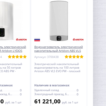
ль электрический
Водонагреватель электрический
 Ariston LYDOS
накопительный Ariston ABS VLS
л - круглый
EVO PW 100 л - плоский
74
Артикул: 3700438
 накопительный
Электрический накопительный
ь на 50 литров
водонагреватель на 100 литров
CO ABS PW -
Ariston ABS VLS EVO PW - плоский
рическое
газинах
Наличие в магазинах
ад
0
Удаленный склад
0
Электродный проезд, 6с1
0
Электродный проезд, 6с1
0
00
61 221,00
руб.
за 1 шт
руб.
за 1 шт