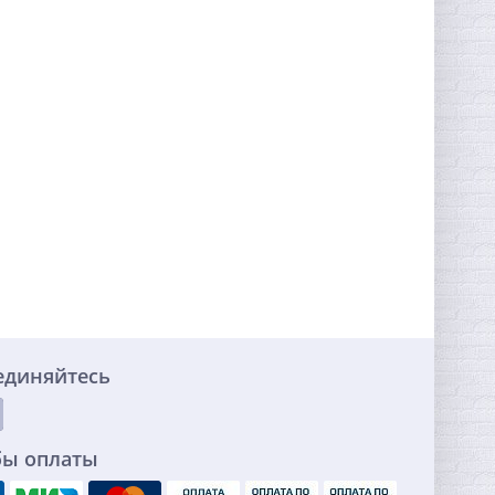
единяйтесь
бы оплаты