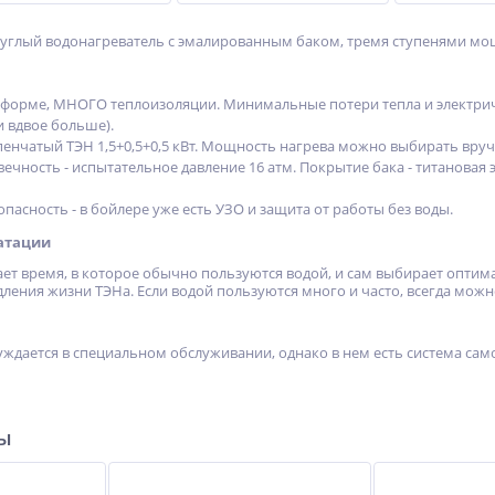
руглый водонагреватель с эмалированным баком, тремя ступенями м
форме, МНОГО теплоизоляции. Минимальные потери тепла и электричест
и вдвое больше).
енчатый ТЭН 1,5+0,5+0,5 кВт. Мощность нагрева можно выбирать вру
ечность - испытательное давление 16 атм. Покрытие бака - титановая
пасность - в бойлере уже есть УЗО и защита от работы без воды.
атации
ет время, в которое обычно пользуются водой, и сам выбирает оптим
ления жизни ТЭНа. Если водой пользуются много и часто, всегда можно
уждается в специальном обслуживании, однако в нем есть система сам
ры