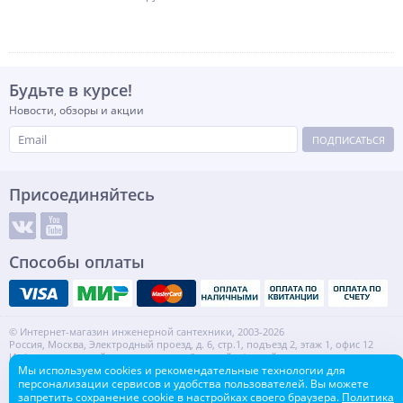
Будьте в курсе!
Новости, обзоры и акции
ПОДПИСАТЬСЯ
Присоединяйтесь
Способы оплаты
© Интернет-магазин инженерной сантехники, 2003-2026
Россия, Москва, Электродный проезд, д. 6, стр.1, подъезд 2, этаж 1, офис 12
Информация на сайте не является публичной офертой.
ИНН: 7720553918 КПП: 772001001
Мы используем cookies и рекомендательные технологии для
персонализации сервисов и удобства пользователей. Вы можете
Контакты
Карта сайта
запретить сохранение cookie в настройках своего браузера.
Политика