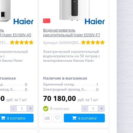
ль
Водонагреватель
 Haier ES100V-A5
накопительный Haier ES50V-F7
й
WIFI эмаль - плоский
Артикул: GA0G71E1CRU
Артикул: GA0GHQE00RU
 накопительный
Электрический накопительный
ь с
водонагреватель на 50 литров с
 баком Haier
эмалированным баком Haier
глый, с
ES50V-F7 WIFI - плоский, с
ермостатом
электронным термостатом
газинах
Наличие в магазинах
ад
0
Удаленный склад
1
Электродный проезд, 6с1
0
Электродный проезд, 6с1
0
00
70 180,00
руб.
за 1 шт
руб.
за 1 шт
-
+
-
+
В наличии
В КОРЗИНУ
В КОРЗИНУ