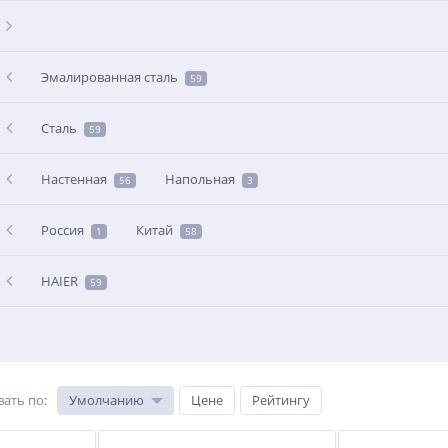
Эмалированная сталь
59
Сталь
59
Настенная
Напольная
56
3
Россия
Китай
1
58
HAIER
59
вать по
:
Умолчанию
Цене
Рейтингу