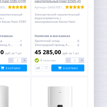
 Haier ES8V-Q1(R)
накопительный Haier ES50V-A5
й
эмаль - круглый
Артикул: GA0G83E00RU
Артикул: GA0G70E1CRU
 накопительный
Электрический накопительный
ь с
водонагреватель с
баком Haier ES8V-
эмалированным баком Haier
, с механическим
ES50V-A5 - круглый, с электронным
термостатом
газинах
Наличие в магазинах
ад
1
Удаленный склад
0
Электродный проезд, 6с1
0
Электродный проезд, 6с1
0
00
45 285,00
руб.
за 1 шт
руб.
за 1 шт
-
+
-
+
В наличии
В КОРЗИНУ
В КОРЗИНУ