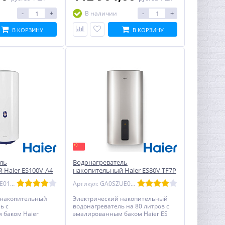
-
+
-
+
В наличии
В КОРЗИНУ
В КОРЗИНУ
ль
Водонагреватель
 Haier ES100V-A4
накопительный Haier ES80V-TF7P
й
WIFI эмаль - плоский
Артикул: GA04JFE01RU
Артикул: GA0SZUE0CRU
 накопительный
Электрический накопительный
ь с
водонагреватель на 80 литров с
 баком Haier
эмалированным баком Haier ES
глый, с
80V-TF7P WIFI - плоский, с