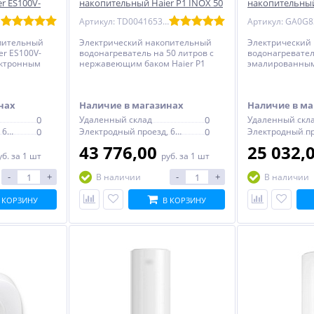
r ES100V-
накопительный Haier P1 INOX 50
накопительный
й
л нерж - плоский
эмаль - плоски
Артикул: TD0041653RU
пительный
Электрический накопительный
Электрический
er ES100V-
водонагреватель на 50 литров с
водонагревател
лектронным
нержавеющим баком Haier P1
эмалированным 
INOX - плоский, с механическим
Q1(R) - плоский
термостатом
термостатом
нах
Наличие в магазинах
Наличие в ма
0
Удаленный склад
0
Удаленный скл
Электродный проезд, 6с1
0
Электродный проезд, 6с1
0
43 776,00
25 032,
уб.
за 1 шт
руб.
за 1 шт
-
+
-
+
В наличии
В наличии
 КОРЗИНУ
В КОРЗИНУ