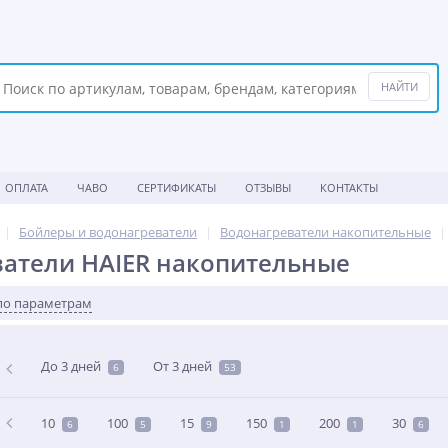
ОПЛАТА
ЧАВО
СЕРТИФИКАТЫ
ОТЗЫВЫ
КОНТАКТЫ
Бойлеры и водонагреватели
Водонагреватели накопительные
атели HAIER накопительные
по параметрам
До 3 дней
От 3 дней
6
53
10
100
15
150
200
30
6
5
9
1
1
6