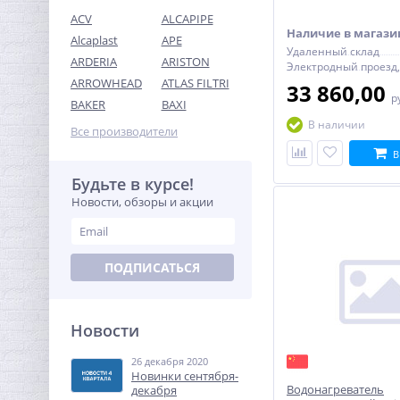
механическим термо
ACV
ALCAPIPE
Наличие в магази
Alcaplast
APE
Удаленный склад
ARDERIA
ARISTON
ARROWHEAD
ATLAS FILTRI
33 860,00
р
Тройник резьбовой (ВР)
BAKER
BAXI
1"1/4 латунь UNI-FITT
В наличии
Все производители
1 042,24
руб.
В
3 257,00 руб.
Будьте в курсе!
Новости, обзоры и акции
-68%
ПОДПИСАТЬСЯ
Новости
26 декабря 2020
Модуль Neptun Smart Tuya
Новинки сентября-
для удаленного
Водонагреватель
декабря
управления