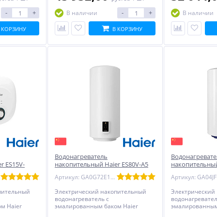
-
+
-
+
В наличии
В наличии
 КОРЗИНУ
В КОРЗИНУ
Водонагреватель
Водонагревате
r ES15V-
накопительный Haier ES80V-A5
накопительный
ский
эмаль - круглый
эмаль - круглы
Артикул: GA0G72E1CRU
пительный
Электрический накопительный
Электрический
водонагреватель с
водонагревател
м Haier
эмалированным баком Haier
эмалированным
ий, с
ES80V-A5 - круглый, с электронным
ES100V-A4 - кру