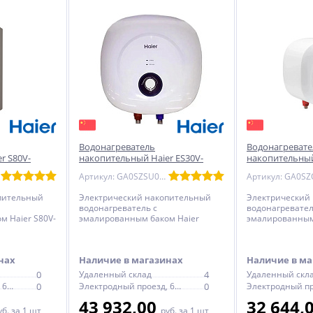
Водонагреватель
Водонагревате
r S80V-
накопительный Haier ES30V-
накопительный
руглый
MQ1(R) эмаль - плоский
EQ1(R) эмаль -
Артикул: GA0SZSU0LRU
пительный
Электрический накопительный
Электрический
водонагреватель с
водонагревател
 Haier S80V-
эмалированным баком Haier
эмалированным
цвет бежевый,
ES30V-MQ1(R) - плоский, с
ES10V-EQ1(R) - п
мостатом
механическим термостатом
электронным т
нах
Наличие в магазинах
Наличие в ма
0
Удаленный склад
4
Удаленный скл
Электродный проезд, 6с1
0
Электродный проезд, 6с1
0
43 932,00
32 644,
уб.
за 1 шт
руб.
за 1 шт