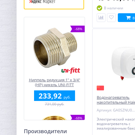
В наличии
В
-68%
Ниппель редукция 1" x 3/4"
(НР) никель UNI-FITT
233,92
руб.
Водонагреватель
накопительный Haie
731,00 руб.
MQ1(R) эмаль - пло
Артикул: GA0SZNU0LRU
-68%
Электрический нако
водонагреватель с
эмалированным бако
Производители
ES15V-MQ1(R) - плоск