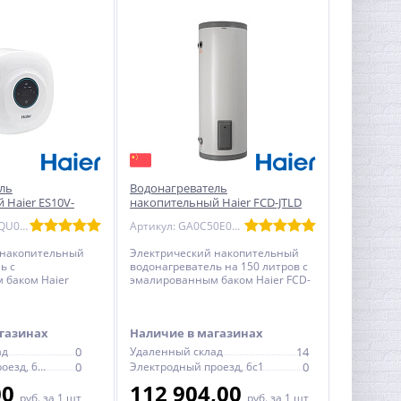
ль
Водонагреватель
 Haier ES10V-
накопительный Haier FCD-JTLD
 плоский
150 л эмаль - круглый
Артикул: GA0SZQU0LRU
Артикул: GA0C50E02RU
 накопительный
Электрический накопительный
ь с
водонагреватель на 150 литров с
 баком Haier
эмалированным баком Haier FCD-
лоский, с
JTLD - круглый, с механическим
ермостатом
термостатом
газинах
Наличие в магазинах
ад
0
Удаленный склад
14
Электродный проезд, 6с1
0
Электродный проезд, 6с1
0
00
112 904,00
руб.
за 1 шт
руб.
за 1 шт