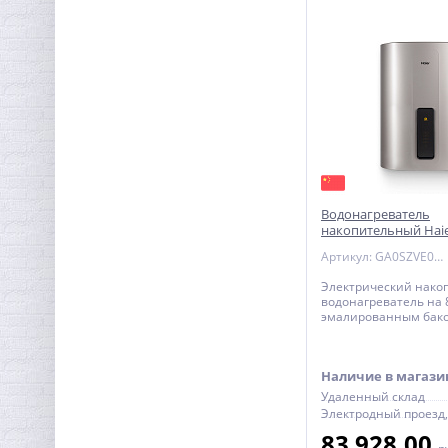
Водонагреватель
накопительный Haie
WIFI эмаль - плоски
Артикул: GA0SZVE0CRU
Электрический нако
водонагреватель на 
эмалированным бако
50V-TF7P WIFI - плоски
электронным термос
Наличие в магази
Удаленный склад
83 928,00