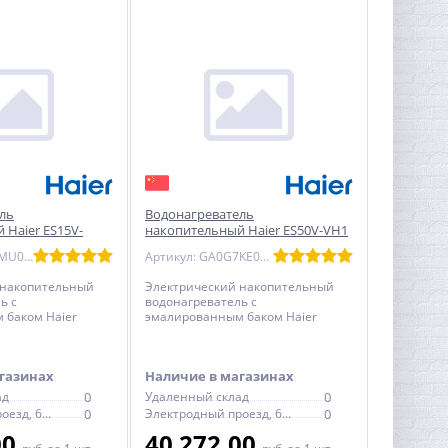
ль
Водонагреватель
 Haier ES15V-
накопительный Haier ES50V-VH1
 плоский
эмаль - круглый
Артикул: GA0SZMU0LRU
Артикул: GA0G7KE00RU
 накопительный
Электрический накопительный
ь с
водонагреватель с
 баком Haier
эмалированным баком Haier
лоский, с
ES50V-VH1 - круглый, с
ермостатом
механическим термостатом
газинах
Наличие в магазинах
ад
0
Удаленный склад
0
Электродный проезд, 6с1
0
Электродный проезд, 6с1
0
00
40 272,00