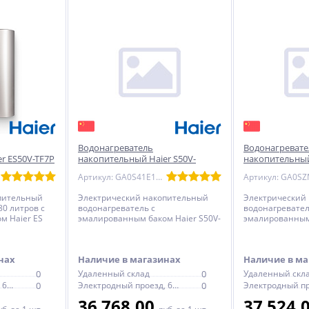
Водонагреватель
Водонагревате
r ES50V-TF7P
накопительный Haier S50V-
накопительный
й
COLOR(S) эмаль - круглый
EQ1(R) эмаль -
Артикул: GA0S41E1CRU
бежевый
пительный
Электрический накопительный
Электрический
80 литров с
водонагреватель с
водонагревател
м Haier ES
эмалированным баком Haier S50V-
эмалированным
й, с
COLOR(S) - круглый, цвет бежевый,
ES15V-EQ1(R) - п
татом
с механическим термостатом
электронным т
нах
Наличие в магазинах
Наличие в ма
0
Удаленный склад
0
Удаленный скл
Электродный проезд, 6с1
0
Электродный проезд, 6с1
0
36 768,00
37 524,