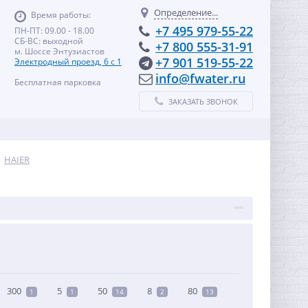
Определение...
Время работы:
+7 495 979-55-22
ПН-ПТ: 09.00 - 18.00
СБ-ВС: выходной
+7 800 555-31-91
м. Шоссе Энтузиастов
+7 901 519-55-22
Электродный проезд, 6 с 1
info@fwater.ru
Бесплатная парковка
ЗАКАЗАТЬ ЗВОНОК
HAIER
300
5
50
8
80
1
1
14
2
13