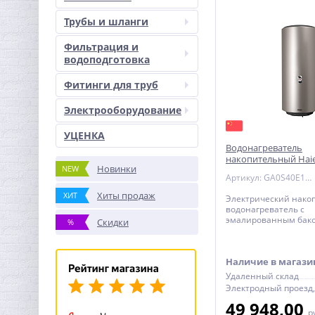
Трубы и шланги
Фильтрация и
водоподготовка
Фитинги для труб
Электрооборудование
УЦЕНКА
Водонагреватель
накопительный Haie
Новинки
NEW
COLOR(S) эмаль - к
Артикул: GA0S40E1CRU
бежевый
Хиты продаж
ХИТ
Электрический нако
водонагреватель с
эмалированным баком
Скидки
%
COLOR(S) - круглый, 
с механическим тер
Наличие в магази
Удаленный склад
49 948,00
р