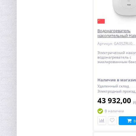
Водонагреватель
Ниппель редукция 3/4" x
накопительный Haie
1/2" (НР) латунь UNI-FITT
MQ2(R) эмаль - пло
Артикул: GA0SZRU0LRU
121,28
руб.
Электрический нако
379,00 руб.
водонагреватель с
эмалированным бако
ES30V-MQ2(R) - плоск
механическим термо
Наличие в магази
Удаленный склад
43 932,00
р
В наличии
В