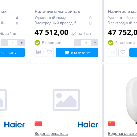
статом
термостатом
механическим 
нах
Наличие в магазинах
Наличие в ма
4
Удаленный склад
0
Удаленный скл
Электродный проезд, 6с1
0
Электродный проезд, 6с1
0
47 512,00
47 752,
уб.
за 1 шт
руб.
за 1 шт
-
+
-
+
В наличии
В наличии
 КОРЗИНУ
В КОРЗИНУ
Водонагреватель
Водонагревате