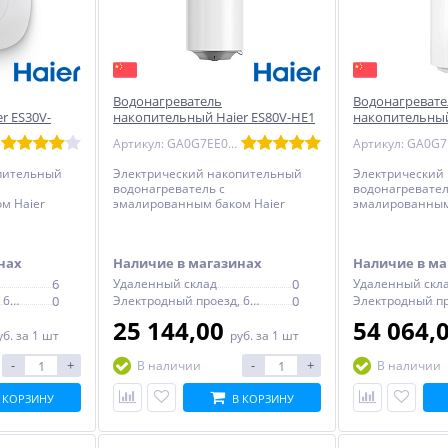
Водонагреватель
Водонагревате
r ES30V-
накопительный Haier ES80V-HE1
накопительный
ский
эмаль - круглый
эмаль - круглы
Артикул: GA0G7EE00RU
пительный
Электрический накопительный
Электрический
водонагреватель с
водонагревател
м Haier
эмалированным баком Haier
эмалированным
ий, с
ES80V-HE1 - круглый, с
ES100V-A5 - кру
статом
механическим термостатом
электронным т
нах
Наличие в магазинах
Наличие в ма
6
Удаленный склад
0
Удаленный скл
Электродный проезд, 6с1
0
Электродный проезд, 6с1
0
25 144,00
54 064,
уб.
за 1 шт
руб.
за 1 шт
-
+
-
+
В наличии
В наличии
 КОРЗИНУ
В КОРЗИНУ