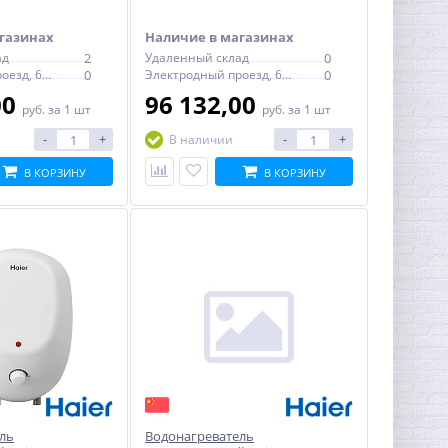
термостатом
электронным термостатом
газинах
Наличие в магазинах
ад
2
Удаленный склад
0
Электродный проезд, 6с1
0
Электродный проезд, 6с1
0
00
96 132,00
руб.
за 1 шт
руб.
за 1 шт
-
+
-
+
В наличии
В КОРЗИНУ
В КОРЗИНУ
ль
Водонагреватель