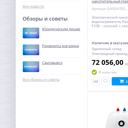
накопительный Haie
15 768,96
руб.
F1(R) эмаль - плоски
Все новости
Артикул: GA0GH7E00RU
49 278,00 руб.
Электрический нако
Обзоры и советы
водонагреватель Hai
-68%
F1(R) - плоский, с э
Юридическим лицам
термостатом
Наличие в магази
Реквизиты магазина
Удаленный склад
72 056,00
Самовывоз
р
В наличии
Ниппель редукция 1"1/4 x
1" (НР) никель UNI-FITT
Все обзоры и советы
В
387,20
руб.
1 210,00 руб.
-68%