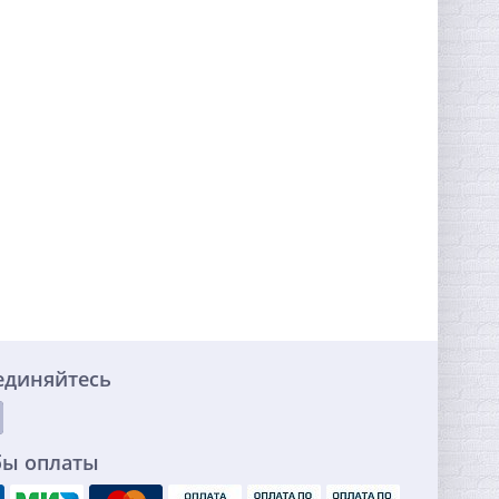
единяйтесь
бы оплаты