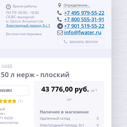
Определение...
Время работы:
+7 495 979-55-22
ПН-ПТ: 09.00 - 18.00
СБ-ВС: выходной
+7 800 555-31-91
м. Шоссе Энтузиастов
+7 901 519-55-22
Электродный проезд, 6 с 1
info@fwater.ru
Бесплатная парковка
ЗАКАЗАТЬ ЗВОНОК
HAIER
50 л нерж - плоский
43 776,00 руб.
за 1
1653RU
шт
(1)
ный
Наличие в магазинах
в с
1 INOX -
Удаленный склад
0
ермостатом
Электродный проезд, 6с1
0