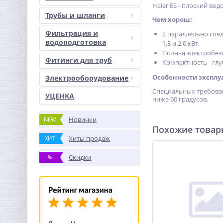
Haier ES - плоский в
Трубы и шланги
Чем хорош:
Фильтрация и
2 параллельно сое
водоподготовка
1,3 и 2,0 кВт.
Полная электробезо
Фитинги для труб
Компактность - глу
Особенности эксплу
Электрооборудование
Специальных требован
УЦЕНКА
ниже 60 градусов.
Новинки
NEW
Похожие това
Хиты продаж
ХИТ
Скидки
%