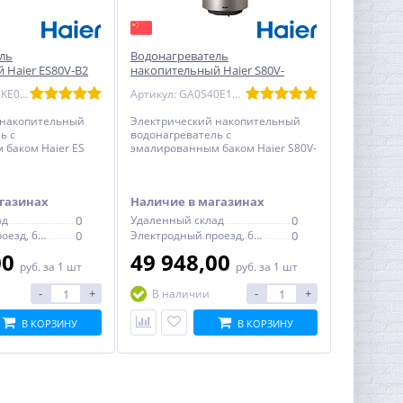
ль
Водонагреватель
 Haier ES80V-B2
накопительный Haier S80V-
руглый
COLOR(S) эмаль - круглый
Артикул: GA0GHKE00RU
Артикул: GA0S40E1CRU
бежевый
 накопительный
Электрический накопительный
ь с
водонагреватель с
баком Haier ES
эмалированным баком Haier S80V-
углый, с
COLOR(S) - круглый, цвет бежевый,
термостатом
с механическим термостатом
газинах
Наличие в магазинах
ад
0
Удаленный склад
0
Электродный проезд, 6с1
0
Электродный проезд, 6с1
0
00
49 948,00
руб.
за 1 шт
руб.
за 1 шт
-
+
-
+
В наличии
В КОРЗИНУ
В КОРЗИНУ