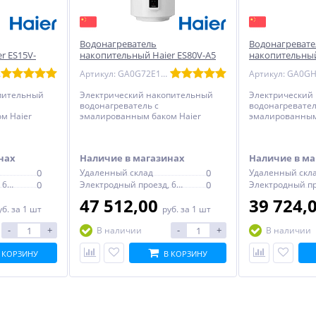
Водонагреватель
Водонагревате
r ES15V-
накопительный Haier ES80V-A5
накопительный
кий
эмаль - круглый
SLIM эмаль - к
LRU
Артикул: GA0G72E1CRU
пительный
Электрический накопительный
Электрический
водонагреватель с
водонагревател
м Haier
эмалированным баком Haier
эмалированным 
й, с
ES80V-A5 - круглый, с электронным
80V-B2 SLIM - кр
татом
термостатом
механическим 
нах
Наличие в магазинах
Наличие в ма
0
Удаленный склад
0
Удаленный скл
Электродный проезд, 6с1
0
Электродный проезд, 6с1
0
47 512,00
39 724,
уб.
за 1 шт
руб.
за 1 шт
-
+
-
+
В наличии
В наличии
 КОРЗИНУ
В КОРЗИНУ