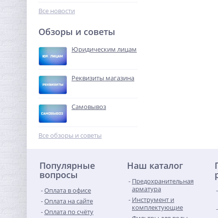
43 553,60
руб.
Все новости
136 105,00 руб.
Обзоры и советы
-68%
Юридическим лицам
Реквизиты магазина
Самовывоз
Ниппель резьбовой 3/8" x
3/8" (НР) никель UNI-FITT
Все обзоры и советы
96,32
руб.
Популярные
Наш каталог
301,00 руб.
вопросы
Предохранительная
-68%
арматура
Оплата в офисе
Инструмент и
Оплата на сайте
комплектующие
Оплата по счёту