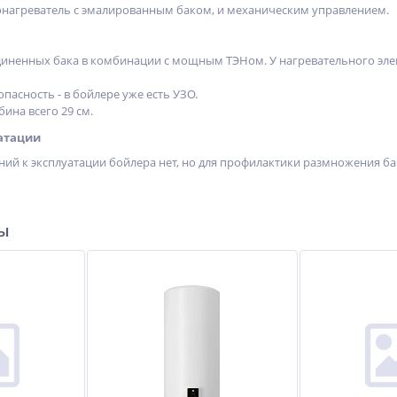
одонагреватель с эмалированным баком, и механическим управлением.
диненных бака в комбинации с мощным ТЭНом. У нагревательного элеме
пасность - в бойлере уже есть УЗО.
бина всего 29 см.
атации
ий к эксплуатации бойлера нет, но для профилактики размножения ба
ры