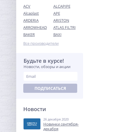
ACV
ALCAPIPE
Alcaplast
APE
ARDERIA
ARISTON
ARROWHEAD
ATLAS FILTRI
Кран шаровый с
BAKER
BAXI
электроприводом
BugattiPro 12В 1"
Все производители
11 657,60
руб.
36 430,00 руб.
Будьте в курсе!
Новости, обзоры и акции
-68%
ПОДПИСАТЬСЯ
Новости
26 декабря 2020
Система контроля
Новинки сентября-
протечек Neptun ССТ
декабря
Smart+Tuya 3/4"