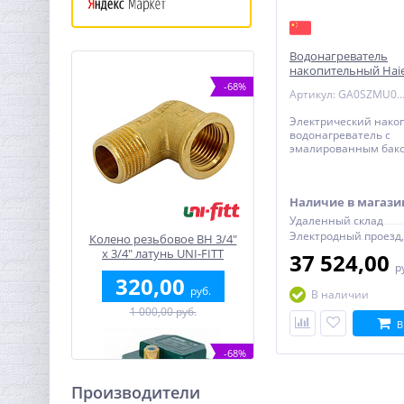
Водонагреватель
накопительный Haie
EQ1(R) эмаль - плос
-68%
Артикул: GA0SZMU0
Электрический нако
водонагреватель с
эмалированным бако
ES15V-EQ1(R) - плоски
электронным термос
Наличие в магази
Удаленный склад
Колено резьбовое ВН 3/4"
x 3/4" латунь UNI-FITT
37 524,00
р
320,00
руб.
В наличии
1 000,00 руб.
В
-68%
Производители