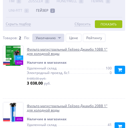
TIM
ZEISSLER
HONEYWELL
TIEMME
0
0
0
0
UNI-FITT
ГЕЙЗЕР
0
2
Скрыть подбор
Сбросить
ПОКАЗАТЬ
2
Товаров:
По
:
Умолчанию
Цене
Рейтингу
Фильтр магистральный Гейзер Джамбо 10BB 1"
для холодной воды
ХИТ
Наличие в магазинах
-65%
Удаленный склад
100
Электродный проезд, 6с1
0
8 680,00 руб.
3 038,00
руб.
Фильтр магистральный Гейзер Джамбо 20BB 1"
для холодной воды
Наличие в магазинах
-65%
Удаленный склад
41