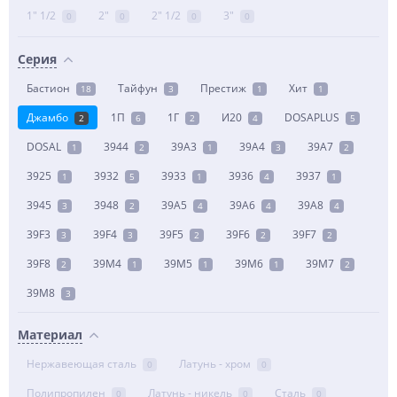
1" 1/2
2"
2" 1/2
3"
0
0
0
0
Серия
Бастион
Тайфун
Престиж
Хит
18
3
1
1
Джамбо
1П
1Г
И20
DOSAPLUS
2
6
2
4
5
DOSAL
3944
39A3
39A4
39A7
1
2
1
3
2
3925
3932
3933
3936
3937
1
5
1
4
1
3945
3948
39A5
39A6
39A8
3
2
4
4
4
39F3
39F4
39F5
39F6
39F7
3
3
2
2
2
39F8
39M4
39M5
39M6
39M7
2
1
1
1
2
39M8
3
Материал
Нержавеющая сталь
Латунь - хром
0
0
Полипропилен
Латунь - никель
Сталь
0
0
0