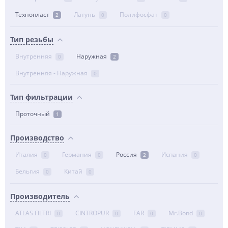
Технопласт
Латунь
Полифосфат
2
0
0
Тип резьбы
Внутренняя
Наружная
0
2
Внутренняя - Наружная
0
Тип фильтрации
Проточный
1
Производство
Италия
Германия
Россия
Испания
0
0
2
0
Бельгия
Китай
0
0
Производитель
ATLAS FILTRI
CINTROPUR
FAR
Mr.Bond
0
0
0
0