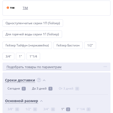
TIM
Одноступенчатые серии 1П (Гейзер)
Для горячей воды серии 1Г (Гейзер)
Гейзер Тайфун (нержавейка)
Гейзер Бастион
1/2"
3/4"
1"
1"1/4
Подобрать товары по параметрам
Сроки доставки
Сегодня
До 3 дней
От 3 дней
1
1
0
Основной размер
3/8"
1/2"
3/4"
1"
1" 1/4
0
0
0
2
0