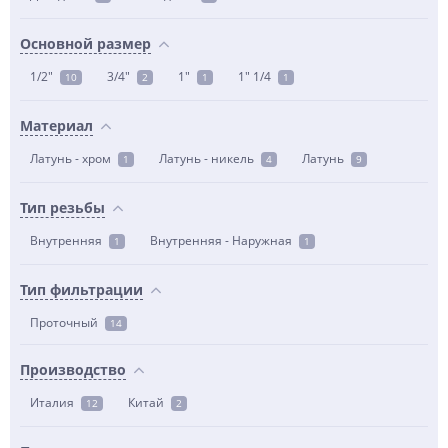
Основной размер
1/2"
3/4"
1"
1" 1/4
10
2
1
1
Материал
Латунь - хром
Латунь - никель
Латунь
1
4
9
Тип резьбы
Внутренняя
Внутренняя - Наружная
1
1
Тип фильтрации
Проточный
14
Производство
Италия
Китай
12
2