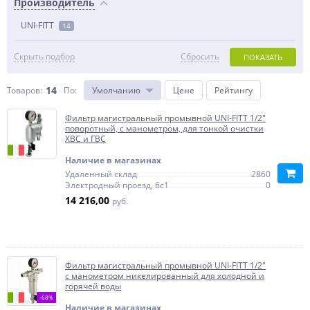
Производитель
UNI-FITT
14
Скрыть подбор
Сбросить
ПОКАЗАТЬ
14
Товаров:
По
:
Умолчанию
Цене
Рейтингу
Фильтр магистральный промывной UNI-FITT 1/2"
поворотный, с манометром, для тонкой очистки
ХВС и ГВС
Наличие в магазинах
Удаленный склад
2860
Электродный проезд, 6с1
0
14 216,00
руб.
Фильтр магистральный промывной UNI-FITT 1/2"
с манометром никелированный для холодной и
горячей воды
-68%
Наличие в магазинах