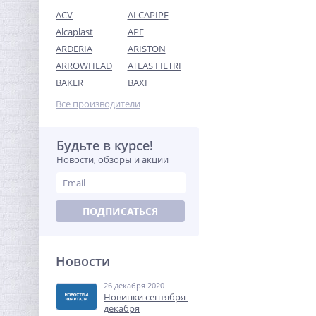
ACV
ALCAPIPE
Alcaplast
APE
ARDERIA
ARISTON
ARROWHEAD
ATLAS FILTRI
Модуль Neptun Smart+
BAKER
BAXI
TUYA для удаленного
управления
Все производители
19 410,56
руб.
60 658,00 руб.
Будьте в курсе!
Новости, обзоры и акции
-68%
ПОДПИСАТЬСЯ
Новости
26 декабря 2020
Ниппель редукция 1/2" x
Новинки сентября-
1/4" (НР) латунь UNI-FITT
декабря