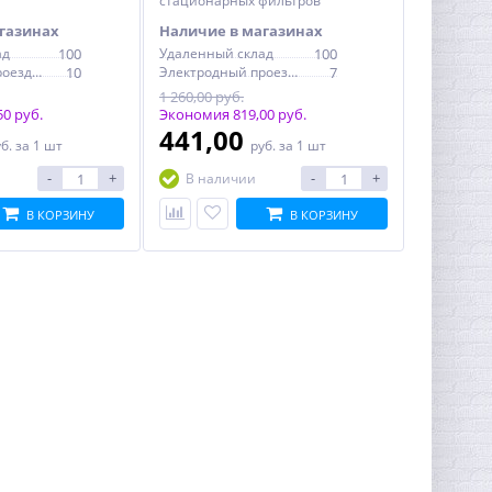
стационарных фильтров
газинах
Наличие в магазинах
ад
100
Удаленный склад
100
Электродный проезд, 6с1
10
Электродный проезд, 6с1
7
1 260,00 руб.
0 руб.
Экономия 819,00 руб.
441,00
уб.
за 1 шт
руб.
за 1 шт
-
+
-
+
В наличии
В КОРЗИНУ
В КОРЗИНУ