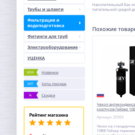
Накопительный бак из
Трубы и шланги
питательной средой д
Фильтрация и
водоподготовка
Похожие това
Фитинги для труб
Электрооборудование
УЦЕНКА
Новинки
NEW
Хиты продаж
ХИТ
Скидки
%
Чехол антиконденс
корпусов Гейзер 10
Артикул: 25503
Чехол на стандартны
10ВВ Гейзер термо