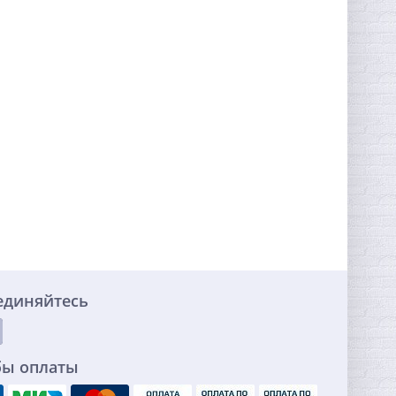
единяйтесь
бы оплаты