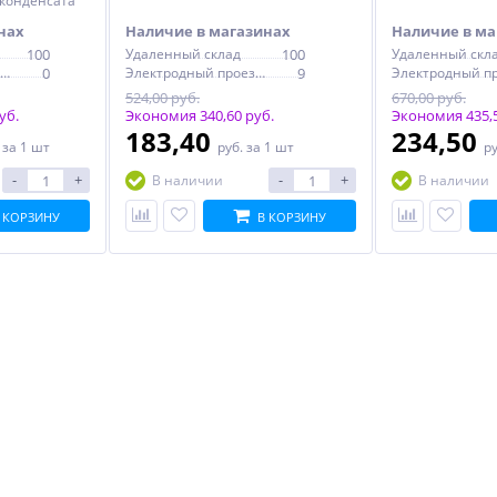
 конденсата
нах
Наличие в магазинах
Наличие в ма
100
Удаленный склад
100
Удаленный скл
Электродный проезд, 6с1
0
Электродный проезд, 6с1
9
524,00 руб.
670,00 руб.
уб.
Экономия 340,60 руб.
Экономия 435,5
183,40
234,50
.
за 1 шт
руб.
за 1 шт
р
-
+
-
+
В наличии
В наличии
 КОРЗИНУ
В КОРЗИНУ