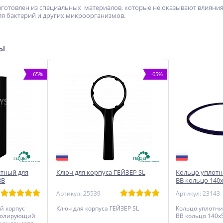
готовлен из специальных материалов, которые не оказывают влияния
ля бактерий и других микроорганизмов.
ры
-65%
-65%
атный для
Ключ для корпуса ГЕЙЗЕР SL
Кольцо уплотн
ВВ
ВВ кольцо 140
Артикул: 25539
Артикул: 23143
й корпус
Ключ для корпуса ГЕЙЗЕР SL
Кольцо уплотни
изолирующий
ВВ кольцо 140х