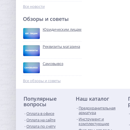
122,88
руб.
Все новости
384,00 руб.
Обзоры и советы
-68%
Юридическим лицам
Реквизиты магазина
Самовывоз
Муфта резьбовая 1"1/2 x
1"1/2 (ВР) никель UNI-FITT
Все обзоры и советы
672,64
руб.
Популярные
Наш каталог
2 102,00 руб.
вопросы
Предохранительная
-68%
арматура
Оплата в офисе
Инструмент и
Оплата на сайте
комплектующие
Оплата по счёту