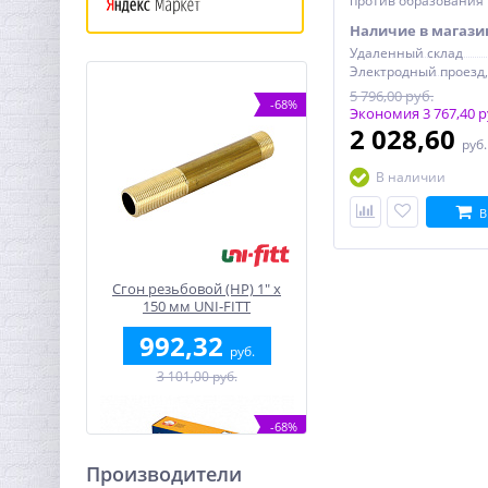
против образования
Наличие в магази
Удаленный склад
5 796,00 руб.
-68%
Экономия 3 767,40 р
2 028,60
руб
В наличии
В
Сгон резьбовой (НР) 1" x
150 мм UNI-FITT
992,32
руб.
3 101,00 руб.
-68%
Производители