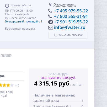
Определение...
Время работы:
+7 495 979-55-22
ПН-ПТ: 09.00 - 18.00
СБ-ВС: выходной
+7 800 555-31-91
м. Шоссе Энтузиастов
+7 901 519-55-22
Электродный проезд, 6 с 1
info@fwater.ru
Бесплатная парковка
ЗАКАЗАТЬ ЗВОНОК
ГЕЙЗЕР
12 329,00 руб.
409
Экономия 8 013,85 руб.
4 315,15 руб.
за 1 шт
(6)
воды для
Наличие в магазинах
 4gal
Удаленный склад
1
Электродный проезд, 6с1
0