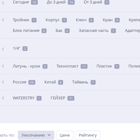
Сегодня
До 3 дней
От 3 дней
10
15
7
Тройник
Корпус
Ключ
Кран
Креп
1
1
2
3
Блок питания
Бак
Запасная часть
Адапте
2
2
1
1/4"
2
Латунь - хром
Технопласт
Пластик
Полиэ
2
11
1
Россия
Китай
Тайвань
25
6
1
WATERSTRY
ГЕЙЗЕР
1
31
вать по
:
Умолчанию
Цене
Рейтингу