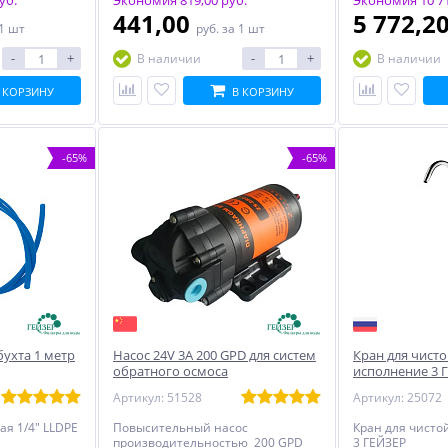
уб.
Экономия 819,00 руб.
Экономия 10 71
441,00
5 772,2
 1 шт
руб.
за 1 шт
-
+
-
+
В наличии
В наличии
 КОРЗИНУ
В КОРЗИНУ
-65%
-65%
бухта 1 метр
Насос 24V 3A 200 GPD для систем
Кран для чист
обратного осмоса
исполнение 3 
Артикул: 51528
Артикул: 25072
ая 1/4" LLDPE
Повысительный насос
Кран для чисто
производительностью 200 GPD
3 ГЕЙЗЕР