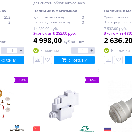
для систем обратного осмоса
нах
Наличие в магазинах
Наличие в ма
252
Удаленный склад
0
Удаленный скл
2
Электродный проезд, 6с1
0
14 280,00 руб.
7 532,00 руб.
Экономия 9 282,00 руб.
Экономия 4 895
4 998,00
2 636,2
бухт
руб.
за 1 шт
-
+
-
+
В наличии
В наличии
 КОРЗИНУ
В КОРЗИНУ
-68%
-65%