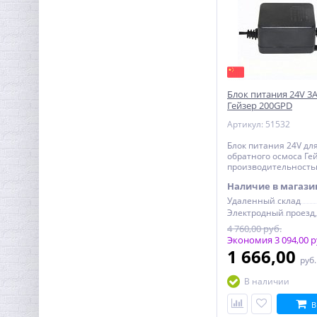
Ниппель резьбовой 3/4" x
3/4" (НР) латунь UNI-FITT
Блок питания 24V 3
Гейзер 200GPD
136,96
руб.
Артикул: 51532
428,00 руб.
Блок питания 24V дл
обратного осмоса Ге
производительность
Наличие в магази
Удаленный склад
4 760,00 руб.
Экономия 3 094,00 р
1 666,00
руб
В наличии
В