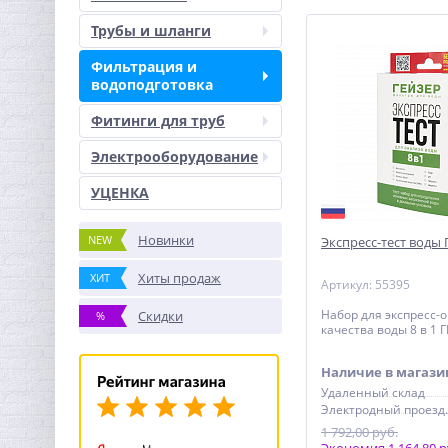
Трубы и шланги
Фильтрация и
водоподготовка
Фитинги для труб
Электрооборудование
УЦЕНКА
Новинки
NEW
Экспресс-тест воды 
Хиты продаж
ХИТ
Артикул: 55395
Набор для экспресс-
Скидки
%
качества воды 8 в 1 
Наличие в магази
Удаленный склад
Электро
1 792,00 руб.