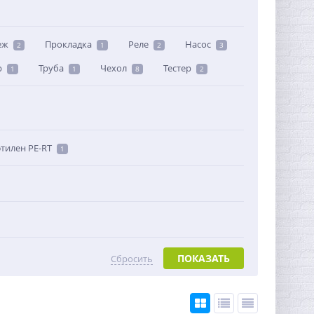
еж
Прокладка
Реле
Насос
2
1
2
3
р
Труба
Чехол
Тестер
1
1
8
2
тилен PE-RT
1
ПОКАЗАТЬ
Сбросить