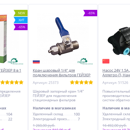
NEW
-65%
ХИТ
-65%
ГЕЙЗЕР 8 в 1
Кран шаровый 1/4" для
Насос 24V 1.5A
подключения фильтров ГЕЙЗЕР
Аллегро-П, На
под мойку
Артикул: 25373
Артикул: 51526
определения
Шаровый запорный кран 1/4"
Повысительный
ГЕЙЗЕР
ГЕЙЗЕР для подключения
производитель
стационарных фильтров
систем обратно
нах
Наличие в магазинах
Наличие в ма
104
Удаленный склад
100
Удаленный скл
дный проезд, 6с1
22
Электродный проезд, 6с1
7
1 260,00 руб.
16 492,00 руб.