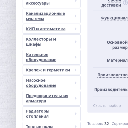
аксессуары
доставки
Канализационные
Функционал
системы
КИП и автоматика
Коллекторы и
Основной
шкафы
размер
Котельное
оборудование
Материал
Крепеж и герметики
Производство
Насосное
оборудование
Производитель
Предохранительная
арматура
Скрыть подбор
Радиаторы
отопления
Товаров:
32
Сортиро
Теплые полы