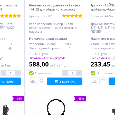
омпрессора
Реле высокого давления Гейзер
Тройник ГЕЙЗЕР
/4
1/4" JG для обратного осмоса
трубка-трубка
Артикул: 36682
Артикул: 44247
здушного
Реле давления Гейзер JG для
Тройник пласт
TRY WS20-
обратноосмотических систем с
1/4"-1/4"-1/4" т
насосом
ГЕЙЗЕР
нах
Наличие в магазинах
Наличие в ма
0
Удаленный склад
100
Удаленный скл
Электродный проезд, 6с1
43
Электродный проезд, 6с1
1
1 680,00 руб.
667,00 руб.
уб.
Экономия 1 092,00 руб.
Экономия 433,5
588,00
233,45
.
за 1 шт
руб.
за 1 шт
р
-
+
-
+
В наличии
В наличии
 КОРЗИНУ
В КОРЗИНУ
-65%
-65%