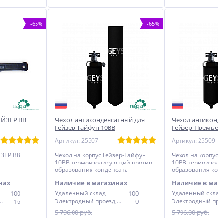
-65%
-65%
ЕЙЗЕР ВВ
Чехол антиконденсатный для
Чехол антикон
Гейзер-Тайфун 10ВВ
Гейзер-Премье
Артикул: 25507
Артикул: 25509
ЙЗЕР ВВ
Чехол на корпус Гейзер-Тайфун
Чехол на корпу
10ВВ термоизолирующий против
10ВВ термоизо
образования конденсата
образования к
нах
Наличие в магазинах
Наличие в ма
100
Удаленный склад
100
Удаленный скл
дный проезд, 6с1
16
Электродный проезд, 6с1
0
5 796,00 руб.
5 796,00 руб.