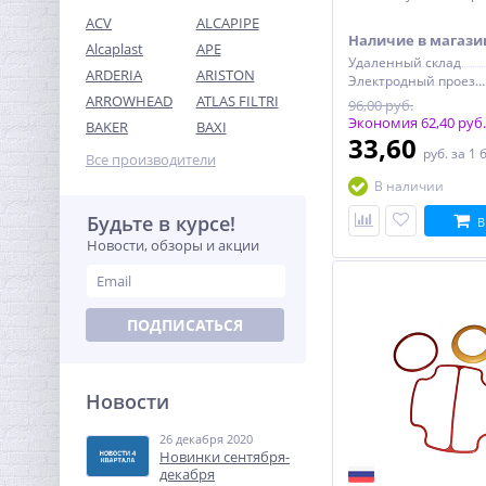
ACV
ALCAPIPE
Наличие в магази
Alcaplast
APE
Удаленный склад
ARDERIA
ARISTON
Электродный проезд, 6с1
ARROWHEAD
ATLAS FILTRI
96,00 руб.
Переходник резьбовой
Экономия 62,40 руб.
BAKER
BAXI
1"1/2 x 1"1/4 ВН латунь
33,60
руб.
за 1 
UNI-FITT
Все производители
695,36
руб.
В наличии
2 173,00 руб.
Будьте в курсе!
В
Новости, обзоры и акции
-68%
ПОДПИСАТЬСЯ
Новости
26 декабря 2020
Муфта резьбовая 3/8" x
Новинки сентября-
3/8" (ВР) латунь UNI-FITT
декабря