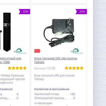
-65%
-65%
денсатный для
Блок питания 24V для помпы
р 10ВВ
Гейзер
Артикул: 51530
с Гейзер-Премьер
Блок питания 24V для помпы
лирующий против
Гейзер
онденсата
газинах
Наличие в магазинах
ад
0
Удаленный склад
100
Электродный проезд, 6с1
0
Электродный проезд, 6с1
0
5 180,00 руб.