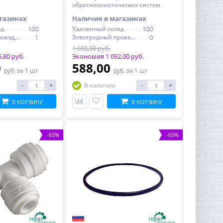
обратноосмотических систем
Гейзер с насосом
газинах
Наличие в магазинах
ад
100
Удаленный склад
100
Электродный проезд, 6с1
1
Электродный проезд, 6с1
0
1 680,00 руб.
,80 руб.
Экономия 1 092,00 руб.
0
588,00
руб.
за 1 шт
руб.
за 1 шт
-
+
-
+
В наличии
В КОРЗИНУ
В КОРЗИНУ
-65%
-65%