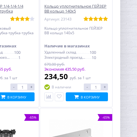
 1/4-1/4-1/4
Кольцо уплотнительное ГЕЙЗЕР
-трубка
ВВ кольцо 140х5
Артикул: 23143
иковый
Кольцо уплотнительное ГЕЙЗЕР
рубка-трубка-трубка
ВВ кольцо 140х5
газинах
Наличие в магазинах
ад
100
Удаленный склад
100
Электродный проезд, 6с1
1
Электродный проезд, 6с1
10
670,00 руб.
5 руб.
Экономия 435,50 руб.
234,50
уб.
за 1 шт
руб.
за 1 шт
-
+
-
+
В наличии
В КОРЗИНУ
В КОРЗИНУ
-65%
-65%