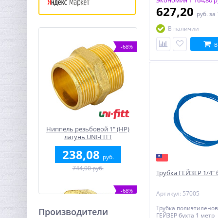
Экономия 1 164,80 р
627,20
руб.
за
В наличии
В
-68%
Ниппель резьбовой 1" (НР)
латунь UNI-FITT
238,08
руб.
744,00 руб.
Трубка ГЕЙЗЕР 1/4" 
-68%
Артикул: 57005
Трубка полиэтиленов
Производители
ГЕЙЗЕР бухта 1 метр