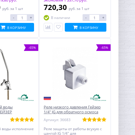
9,80 руб.
Экономия 1 337,70 руб.
0
720,30
руб.
за 1 шт
руб.
за 1 шт
-
+
-
+
В наличии
В КОРЗИНУ
В КОРЗИНУ
-65%
-65%
ой воды
Реле низкого давления Гейзер
ГЕЙЗЕР
1/4" JG для обратного осмоса
Артикул: 36683
й воды исполнение
Реле защиты от работы всухую с
цангой JG 1/4" для