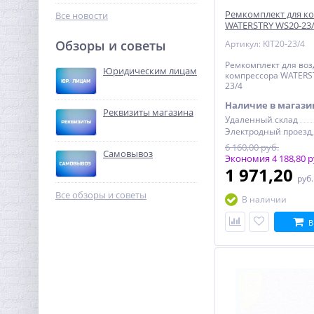
135,68
руб.
Ремкомплект для к
Все новости
WATERSTRY WS20-23
424,00 руб.
Обзоры и советы
Артикул: KIT20-23/4
-68%
Ремкомплект для во
Юридическим лицам
компрессора WATERS
23/4
Наличие в магази
Реквизиты магазина
Удаленный склад
6 160,00 руб.
Самовывоз
Экономия 4 188,80 р
1 971,20
руб
Предохранительный
клапан 1/2 x3/4 ROMMER
Все обзоры и советы
В наличии
для систем водоснабжения
323,84
6 бар
руб.
В
1 012,00 руб.
-68%