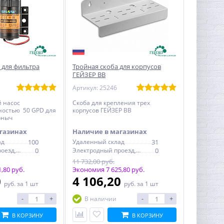
 для фильтра
Тройная скоба для корпусов
ГЕЙЗЕР ВВ
Артикул: 25246
 насос
Скоба для крепления трех
ностью 50 GPD для
корпусов ГЕЙЗЕР ВВ
оныч
газинах
Наличие в магазинах
ад
100
Удаленный склад
31
Электродный проезд, 6с1
0
Электродный проезд, 6с1
0
11 732,00 руб.
,80 руб.
Экономия 7 625,80 руб.
0
4 106,20
руб.
за 1 шт
руб.
за 1 шт
-
+
-
+
В наличии
В КОРЗИНУ
В КОРЗИНУ