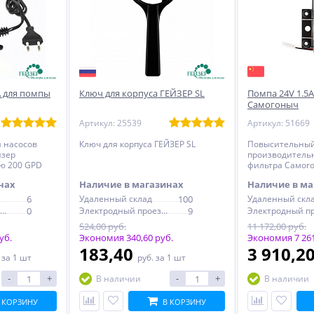
А для помпы
Ключ для корпуса ГЕЙЗЕР SL
Помпа 24V 1.5A
Самогоныч
Артикул: 25539
Артикул: 51669
я насосов
Ключ для корпуса ГЕЙЗЕР SL
Повысительный
йзер
производитель
ю 200 GPD
фильтра Самог
нах
Наличие в магазинах
Наличие в ма
6
Удаленный склад
100
Удаленный скл
Электродный проезд, 6с1
0
Электродный проезд, 6с1
9
524,00 руб.
11 172,00 руб.
уб.
Экономия 340,60 руб.
Экономия 7 261
183,40
3 910,2
.
за 1 шт
руб.
за 1 шт
-
+
-
+
В наличии
В наличии
 КОРЗИНУ
В КОРЗИНУ