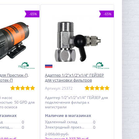
-65%
-65%
 для Престиж-П,
Адаптер 1/2"х1/2"х1/4" ГЕЙЗЕР
нотек-П
для установки фильтров
Артикул: 25372
 насос
Адаптер 1/2"х1/2"х1/4" ГЕЙЗЕР для
ностью 50 GPD для
подключения фильтра к
го осмоса
магистрали
газинах
Наличие в магазинах
ад
0
Удаленный склад
0
Электродный проезд, 6с1
0
Электродный проезд, 6с1
0
2 058,00 руб.