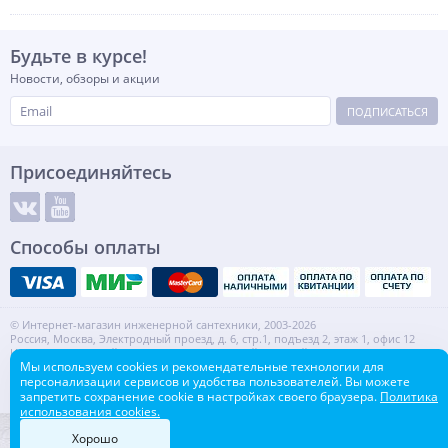
Будьте в курсе!
Новости, обзоры и акции
ПОДПИСАТЬСЯ
Присоединяйтесь
Способы оплаты
© Интернет-магазин инженерной сантехники, 2003-2026
Россия, Москва, Электродный проезд, д. 6, стр.1, подъезд 2, этаж 1, офис 12
Информация на сайте не является публичной офертой.
Мы используем cookies и рекомендательные технологии для
ИНН: 7720553918 КПП: 772001001
персонализации сервисов и удобства пользователей. Вы можете
Контакты
Карта сайта
запретить сохранение cookie в настройках своего браузера.
Политика
использования cookies.
Хорошо