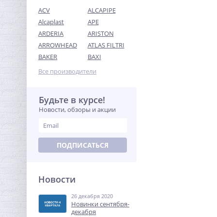
ACV
ALCAPIPE
Alcaplast
APE
ARDERIA
ARISTON
ARROWHEAD
ATLAS FILTRI
Кран шаровый с
BAKER
BAXI
электроприводом
BugattiPro 220В 3/4"
Все производители
9 323,52
руб.
29 136,00 руб.
Будьте в курсе!
Новости, обзоры и акции
-68%
ПОДПИСАТЬСЯ
Новости
26 декабря 2020
Муфта резьбовая 3/8" x
Новинки сентября-
3/8" (ВР) латунь UNI-FITT
декабря