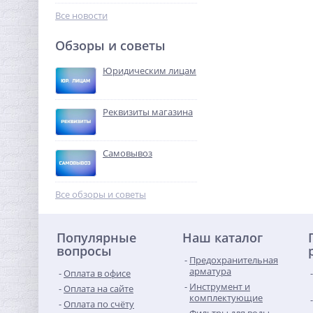
135,68
руб.
Все новости
424,00 руб.
Обзоры и советы
-68%
Юридическим лицам
Реквизиты магазина
Самовывоз
Ниппель резьбовой 1"1/4 x
1"1/4 (НР) латунь UNI-FITT
Все обзоры и советы
402,24
руб.
Популярные
Наш каталог
1 257,00 руб.
вопросы
Предохранительная
-68%
арматура
Оплата в офисе
Инструмент и
Оплата на сайте
комплектующие
Оплата по счёту