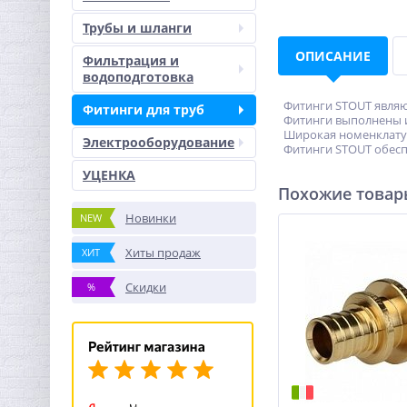
Трубы и шланги
ОПИСАНИЕ
Фильтрация и
водоподготовка
Фитинги STOUT являют
Фитинги для труб
Фитинги выполнены из
Широкая номенклатур
Электрооборудование
Фитинги STOUT обесп
УЦЕНКА
Похожие това
Новинки
NEW
Хиты продаж
ХИТ
Скидки
%