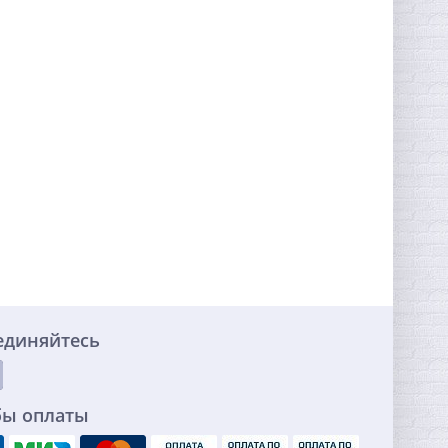
единяйтесь
бы оплаты