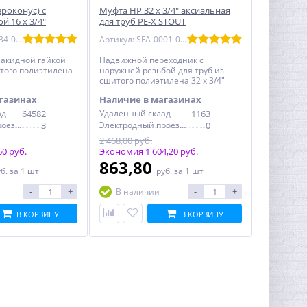
роконус) с
Муфта НР 32 x 3/4" аксиальная
й 16 x 3/4"
для труб PE-X STOUT
я труб PE-X STOUT
Артикул: SFA-0034-001634
Артикул: SFA-0001-003234
 накидной гайкой
Надвижной переходник с
итого полиэтилена
наружней резьбой для труб из
сшитого полиэтилена 32 x 3/4"
STOUT
газинах
Наличие в магазинах
ад
64582
Удаленный склад
1163
Электродный проезд, 6с1
3
Электродный проезд, 6с1
0
2 468,00 руб.
0 руб.
Экономия 1 604,20 руб.
863,80
уб.
за 1 шт
руб.
за 1 шт
-
+
-
+
В наличии
В КОРЗИНУ
В КОРЗИНУ