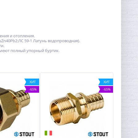
ения и отопления.
uZn40Pb2:ЛС 59-1 Латунь водопроводная).
и.
меют полный упорный буртик.
ХИТ
ХИТ
-65%
-65%