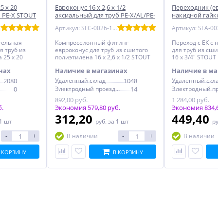
5 x 20
Евроконус 16 х 2,6 х 1/2
Переходник (ев
б PE-X STOUT
аксиальный для труб PE-X/AL/PE-
накидной гайко
X STOUT
аксиальный дл
Артикул: SFC-0026-162612
тельная
Компрессионный фитинг
Переход с ЕК с
я труб из
еврроконус для труб из сшитого
для труб из сш
 25 x 20
полиэтилена 16 х 2,6 х 1/2 STOUT
16 x 3/4" STOUT
нах
Наличие в магазинах
Наличие в ма
2080
Удаленный склад
1048
Удаленный скл
0
Электродный проезд, 6с1
14
892,00 руб.
1 284,00 руб.
б.
Экономия 579,80 руб.
Экономия 834,6
312,20
449,40
 1 шт
руб.
за 1 шт
р
-
+
-
+
В наличии
В наличии
 КОРЗИНУ
В КОРЗИНУ