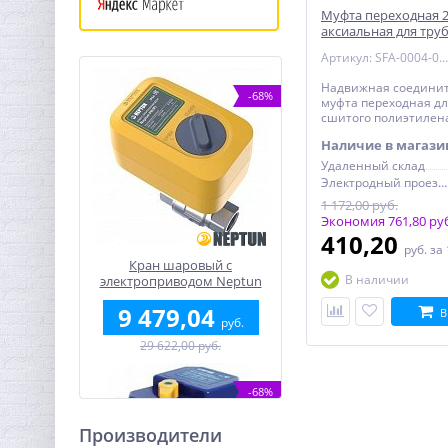
Муфта переходная 2
аксиальная для тру
Артикул: SFA-0004-002520
Надвижная соедини
-68%
муфта переходная дл
сшитого полиэтилена
STOUT
Наличие в магази
Удаленный склад
Электродный проезд, 6с1
1 172,00 руб.
Экономия 761,80 ру
410,20
руб.
за
Кран шаровый с
В наличии
электроприводом Neptun
Profi 12В 1"
9 479,04
В
руб.
29 622,00 руб.
-68%
Производители