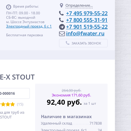
Определение...
Время работы:
+7 495 979-55-22
ПН-ПТ: 09.00 - 18.00
СБ-ВС: выходной
+7 800 555-31-91
м. Шоссе Энтузиастов
+7 901 519-55-22
Электродный проезд, 6 с 1
info@fwater.ru
Бесплатная парковка
ЗАКАЗАТЬ ЗВОНОК
E-X STOUT
264,00 руб.
0-000016
Экономия 171,60 руб.
92,40 руб.
за 1 шт
(15)
 для труб из
Наличие в магазинах
 STOUT
Удаленный склад
717838
Электродный проезд, 6с1
24