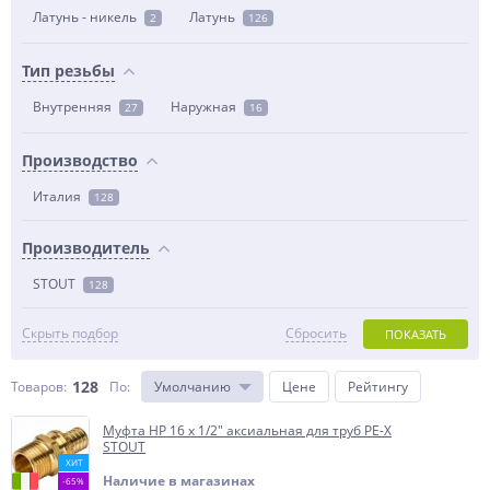
Латунь - никель
Латунь
2
126
Тип резьбы
Внутренняя
Наружная
27
16
Производство
Италия
128
Производитель
STOUT
128
Скрыть подбор
Сбросить
ПОКАЗАТЬ
128
Товаров:
По
:
Умолчанию
Цене
Рейтингу
Муфта НР 16 x 1/2" аксиальная для труб PE-X
STOUT
ХИТ
Наличие в магазинах
-65%