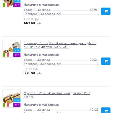
ХИТ
Наличие в магазинах
-65%
Удаленный склад
63751
Электродный проезд, 6с1
3
1 284,00 руб.
449,40
руб.
Евроконус 16 х 2,0 х 3/4 аксиальный для труб PE-
X/AL/PE-X 2 уплотнения STOUT
ХИТ
Наличие в магазинах
-65%
Удаленный склад
29921
Электродный проезд, 6с1
0
948,00 руб.
331,80
руб.
Муфта НР 25 x 3/4" аксиальная для труб PE-X
STOUT
ХИТ
Наличие в магазинах
-65%
Удаленный склад
10125