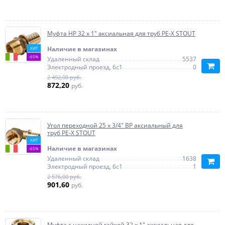
Муфта НР 32 x 1" аксиальная для труб PE-X STOUT
Наличие в магазинах
ХИТ
-65%
Удаленный склад
5537
Электродный проезд, 6с1
0
2 492,00 руб.
872,20
руб.
Угол переходной 25 x 3/4" ВР аксиальный для
труб PE-X STOUT
ХИТ
Наличие в магазинах
-65%
Удаленный склад
1638
Электродный проезд, 6с1
1
2 576,00 руб.
901,60
руб.
Муфта с накидной гайкой 32 x 1" аксиальная для