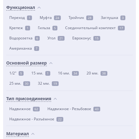
Функционал
Переход
Муфта
Тройник
Заглушка
1
24
28
3
Крепеж
Гильза
Соединительный комплект
1
5
17
Водорозетка
Угол
Евроконус
6
21
15
Американка
7
Основной размер
1/2"
15 мм.
16 мм.
20 мм.
5
1
34
38
25 мм.
32 мм.
30
19
Тип присоединения
Надвижное
Надвижное - Резьбовое
62
43
Надвижное - Разъёмное
22
Материал