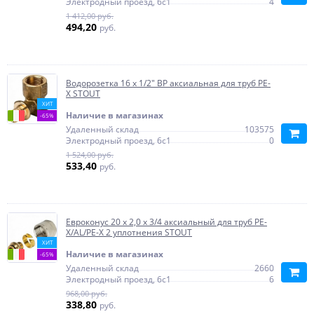
Электродный проезд, 6с1
4
1 412,00 руб.
494,20
руб.
Водорозетка 16 x 1/2" ВР аксиальная для труб PE-
X STOUT
ХИТ
Наличие в магазинах
-65%
Удаленный склад
103575
Электродный проезд, 6с1
0
1 524,00 руб.
533,40
руб.
Евроконус 20 х 2,0 х 3/4 аксиальный для труб PE-
X/AL/PE-X 2 уплотнения STOUT
ХИТ
Наличие в магазинах
-65%
Удаленный склад
2660
Электродный проезд, 6с1
6
968,00 руб.
338,80
руб.