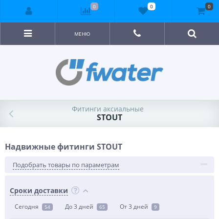
0
0
0
МЕНЮ
Фитинги аксиальные
STOUT
Надвижные фитинги STOUT
Подобрать товары по параметрам
Сроки доставки
Сегодня
До 3 дней
От 3 дней
54
65
9