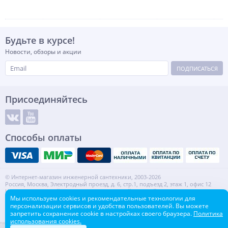
Будьте в курсе!
Новости, обзоры и акции
ПОДПИСАТЬСЯ
Присоединяйтесь
Способы оплаты
© Интернет-магазин инженерной сантехники, 2003-2026
Россия, Москва, Электродный проезд, д. 6, стр.1, подъезд 2, этаж 1, офис 12
Информация на сайте не является публичной офертой.
Мы используем cookies и рекомендательные технологии для
ИНН: 7720553918 КПП: 772001001
персонализации сервисов и удобства пользователей. Вы можете
Контакты
Карта сайта
запретить сохранение cookie в настройках своего браузера.
Политика
использования cookies.