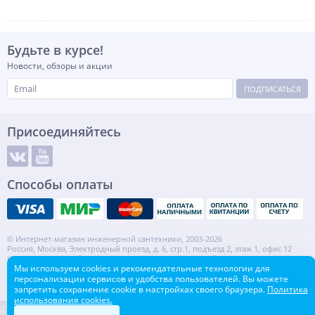
Будьте в курсе!
Новости, обзоры и акции
ПОДПИСАТЬСЯ
Присоединяйтесь
Способы оплаты
© Интернет-магазин инженерной сантехники, 2003-2026
Россия, Москва, Электродный проезд, д. 6, стр.1, подъезд 2, этаж 1, офис 12
Информация на сайте не является публичной офертой.
Мы используем cookies и рекомендательные технологии для
ИНН: 7720553918 КПП: 772001001
персонализации сервисов и удобства пользователей. Вы можете
Контакты
Карта сайта
запретить сохранение cookie в настройках своего браузера.
Политика
использования cookies.