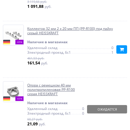
3 119,66 руб.
1 091,88
руб.
Коллектор 32 мм 2 х 20 мм ПП (PP-R100) под пайку
серый HEISSKRAFT
Наличие в магазинах
-65%
Удаленный склад
0
Электродный проезд, 6с1
1
461,53 руб.
161,54
руб.
Опора с ремешком 40 мм
полипропиленовая PP-R100
серая HEISSKRAFT
-65%
Наличие в магазинах
Удаленный склад
0
ОЖИДАЕТСЯ
Электродный проезд, 6с1
0
60,27 руб.
21,09
руб.