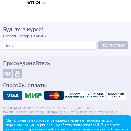
611,24
руб.
Будьте в курсе!
Новости, обзоры и акции
ПОДПИСАТЬСЯ
Присоединяйтесь
Способы оплаты
© Интернет-магазин инженерной сантехники, 2003-2026
Россия, Москва, Электродный проезд, д. 6, стр.1, подъезд 2, этаж 1, офис 12
Информация на сайте не является публичной офертой.
ИНН: 7720553918 КПП: 772001001
Мы используем cookies и рекомендательные технологии для
персонализации сервисов и удобства пользователей. Вы можете
Контакты
Карта сайта
запретить сохранение cookie в настройках своего браузера.
Политика